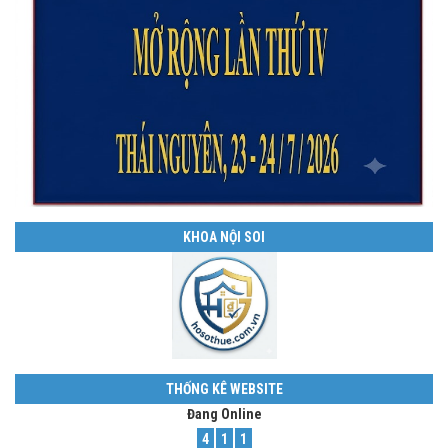
KHOA NỘI SOI
THỐNG KÊ WEBSITE
Đang Online
4
1
1