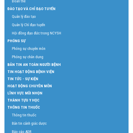
Đoàn thể
ĐÀO TẠO VÀ CHỈ ĐẠO TUYẾN
Quản lý đào tạo
Quản lý Chỉ đạo tuyến
Hội đồng đạo đức trong NCYSH
PHÓNG SỰ
Phóng sự chuyên môn
Phóng sự chân dung
BẢN TIN AN TOÀN NGƯỜI BỆNH
TIN HOẠT ĐỘNG BỆNH VIỆN
TIN TỨC - SỰ KIỆN
HOẠT ĐỘNG CHUYÊN MÔN
LĨNH VỰC MŨI NHỌN
THÀNH TỰU Y HỌC
THÔNG TIN THUỐC
Thông tin thuốc
Bản tin cảnh giác dược
Báo cáo ADR