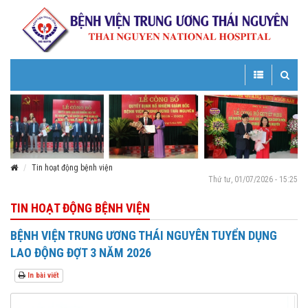
Toggle
Toggle
navigation
navigatio
Tin hoạt động bệnh viện
Thứ tư, 01/07/2026 - 15:25
TIN HOẠT ĐỘNG BỆNH VIỆN
BỆNH VIỆN TRUNG ƯƠNG THÁI NGUYÊN TUYỂN DỤNG
LAO ĐỘNG ĐỢT 3 NĂM 2026
In bài viết