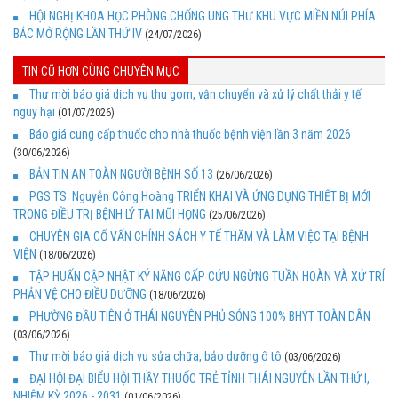
HỘI NGHỊ KHOA HỌC PHÒNG CHỐNG UNG THƯ KHU VỰC MIỀN NÚI PHÍA
BẮC MỞ RỘNG LẦN THỨ IV
(24/07/2026)
TIN CŨ HƠN CÙNG CHUYÊN MỤC
Thư mời báo giá dịch vụ thu gom, vận chuyển và xử lý chất thải y tế
nguy hại
(01/07/2026)
Báo giá cung cấp thuốc cho nhà thuốc bệnh viện lần 3 năm 2026
(30/06/2026)
BẢN TIN AN TOÀN NGƯỜI BỆNH SỐ 13
(26/06/2026)
PGS.TS. Nguyễn Công Hoàng TRIỂN KHAI VÀ ỨNG DỤNG THIẾT BỊ MỚI
TRONG ĐIỀU TRỊ BỆNH LÝ TAI MŨI HỌNG
(25/06/2026)
CHUYÊN GIA CỐ VẤN CHÍNH SÁCH Y TẾ THĂM VÀ LÀM VIỆC TẠI BỆNH
VIỆN
(18/06/2026)
TẬP HUẤN CẬP NHẬT KÝ NĂNG CẤP CỨU NGỪNG TUẦN HOÀN VÀ XỬ TRÍ
PHẢN VỆ CHO ĐIỀU DƯỠNG
(18/06/2026)
PHƯỜNG ĐẦU TIÊN Ở THÁI NGUYÊN PHỦ SÓNG 100% BHYT TOÀN DÂN
(03/06/2026)
Thư mời báo giá dịch vụ sửa chữa, bảo dưỡng ô tô
(03/06/2026)
ĐẠI HỘI ĐẠI BIỂU HỘI THẦY THUỐC TRẺ TỈNH THÁI NGUYÊN LẦN THỨ I,
NHIỆM KỲ 2026 - 2031
(01/06/2026)