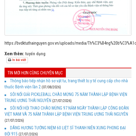
https://bvdktuthainguyen.gov.vn/uploads/media/Th%C3%B4ng%20b%C
Xem thêm:
tuyển dụng
In bài viết
TIN MỚI HƠN CÙNG CHUYÊN MỤC
Thông báo tiếp nhận hồ sơ vật tư, trang thiết bị y tế cung cấp cho nhà
thuốc Bệnh viện lần 2
(07/08/2026)
SÔI NỔI GIẢI PICKLEBALL CHÀO MỪNG 75 NĂM THÀNH LẬP BỆNH VIỆN
TRUNG ƯƠNG THÁI NGUYÊN
(27/07/2026)
SÔI NỔI HỘI THAO CHÀO MỪNG 97 NĂM NGÀY THÀNH LẬP CÔNG ĐOÀN
VIỆT NAM VÀ 75 NĂM THÀNH LẬP BỆNH VIỆN TRUNG ƯƠNG THÁI NGUYÊN
(27/07/2026)
DÂNG HƯƠNG TƯỞNG NIỆM 60 LIỆT SĨ THANH NIÊN XUNG PHONG ĐẠI
ĐỘI 915
(27/07/2026)