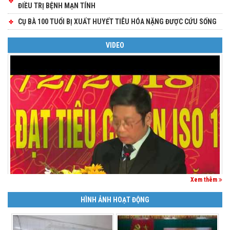
ĐIỀU TRỊ BỆNH MẠN TÍNH
CỤ BÀ 100 TUỔI BỊ XUẤT HUYẾT TIÊU HÓA NẶNG ĐƯỢC CỨU SỐNG
VIDEO
Xem thêm
HÌNH ẢNH HOẠT ĐỘNG