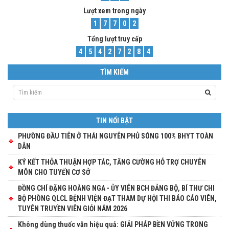
Lượt xem trong ngày
1
7
7
0
2
Tổng lượt truy cấp
4
5
4
2
7
2
8
4
TÌM KIẾM
TIN NỔI BẬT
PHƯỜNG ĐẦU TIÊN Ở THÁI NGUYÊN PHỦ SÓNG 100% BHYT TOÀN
DÂN
KÝ KẾT THỎA THUẬN HỢP TÁC, TĂNG CƯỜNG HỖ TRỢ CHUYÊN
MÔN CHO TUYẾN CƠ SỞ
ĐỒNG CHÍ ĐẶNG HOÀNG NGA - ỦY VIÊN BCH ĐẢNG BỘ, BÍ THƯ CHI
BỘ PHÒNG QLCL BỆNH VIỆN ĐẠT THAM DỰ HỘI THI BÁO CÁO VIÊN,
TUYÊN TRUYỀN VIÊN GIỎI NĂM 2026
Không dùng thuốc vẫn hiệu quả: GIẢI PHÁP BỀN VỮNG TRONG