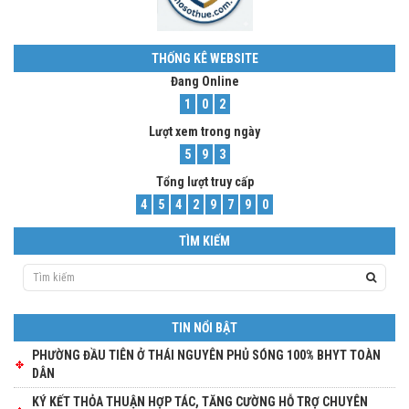
THỐNG KÊ WEBSITE
Đang Online
1
0
2
Lượt xem trong ngày
5
9
3
Tổng lượt truy cấp
4
5
4
2
9
7
9
0
TÌM KIẾM
TIN NỔI BẬT
PHƯỜNG ĐẦU TIÊN Ở THÁI NGUYÊN PHỦ SÓNG 100% BHYT TOÀN
DÂN
KÝ KẾT THỎA THUẬN HỢP TÁC, TĂNG CƯỜNG HỖ TRỢ CHUYÊN