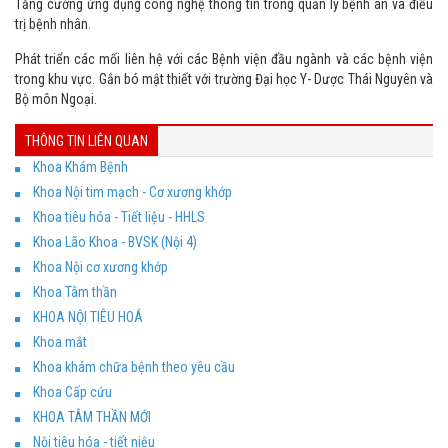
Tăng cường ứng dụng công nghệ thông tin trong quản lý bệnh án và điều
trị bệnh nhân.
Phát triển các mối liên hệ với các Bệnh viện đầu ngành và các bệnh viện
trong khu vực. Gắn bó mật thiết với trường Đại học Y- Dược Thái Nguyên và
Bộ môn Ngoại.
THÔNG TIN LIÊN QUAN
Khoa Khám Bệnh
Khoa Nội tim mạch - Cơ xương khớp
Khoa tiêu hóa - Tiết liệu - HHLS
Khoa Lão Khoa - BVSK (Nội 4)
Khoa Nội cơ xương khớp
Khoa Tâm thần
KHOA NỘI TIÊU HOÁ
Khoa mắt
Khoa khám chữa bệnh theo yêu cầu
Khoa Cấp cứu
KHOA TÂM THẦN MỚI
Nội tiêu hóa - tiết niệu