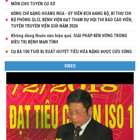
MÔN CHO TUYẾN CƠ SỞ
ĐỒNG CHÍ ĐẶNG HOÀNG NGA - ỦY VIÊN BCH ĐẢNG BỘ, BÍ THƯ CHI
BỘ PHÒNG QLCL BỆNH VIỆN ĐẠT THAM DỰ HỘI THI BÁO CÁO VIÊN,
TUYÊN TRUYỀN VIÊN GIỎI NĂM 2026
Không dùng thuốc vẫn hiệu quả: GIẢI PHÁP BỀN VỮNG TRONG
ĐIỀU TRỊ BỆNH MẠN TÍNH
CỤ BÀ 100 TUỔI BỊ XUẤT HUYẾT TIÊU HÓA NẶNG ĐƯỢC CỨU SỐNG
VIDEO