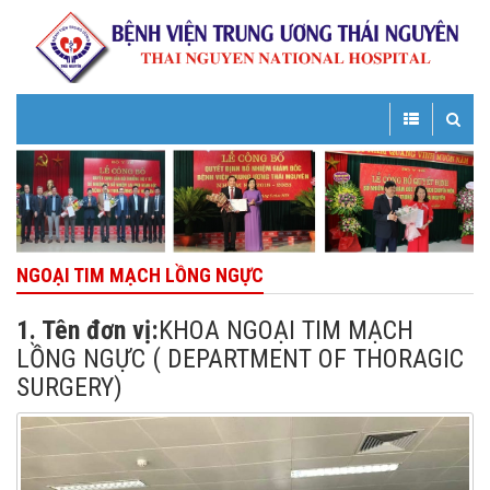
Toggle
Toggle
navigation
navigatio
NGOẠI TIM MẠCH LỒNG NGỰC
1. Tên đơn vị:
KHOA NGOẠI TIM MẠCH
LỒNG NGỰC ( DEPARTMENT OF THORAGIC
SURGERY)