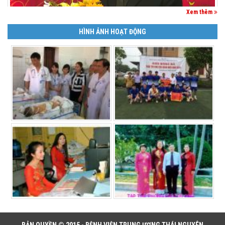
Xem thêm
HÌNH ẢNH HOẠT ĐỘNG
BẢN QUYỀN © 2015 - BỆNH VIỆN TRUNG ƯƠNG THÁI NGUYÊN