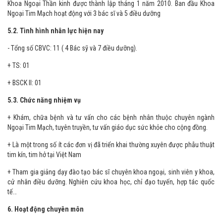
Khoa Ngoại Thần kinh được thành lập tháng 1 năm 2010. Ban đầu Khoa
Ngoại Tim Mạch hoạt động với 3 bác sĩ và 5 điều dưỡng
5.2. Tình hình nhân lực hiện nay
- Tổng số CBVC: 11 ( 4 Bác sỹ và 7 điều dưỡng).
+ TS: 01
+ BSCK II: 01
5.3. Chức năng nhiệm vụ
+ Khám, chữa bệnh và tư vấn cho các bệnh nhân thuộc chuyên ngành
Ngoại Tim Mạch, tuyên truyền, tư vấn giáo dục sức khỏe cho cộng đồng.
+ Là một trong số ít các đơn vị đã triển khai thường xuyên được phẫu thuật
tim kín, tim hở tại Việt Nam
+ Tham gia giảng dạy đào tạo bác sĩ chuyên khoa ngoại, sinh viên y khoa,
cử nhân điều dưỡng. Nghiên cứu khoa học, chỉ đạo tuyến, hợp tác quốc
tế…
6. Hoạt động chuyên môn