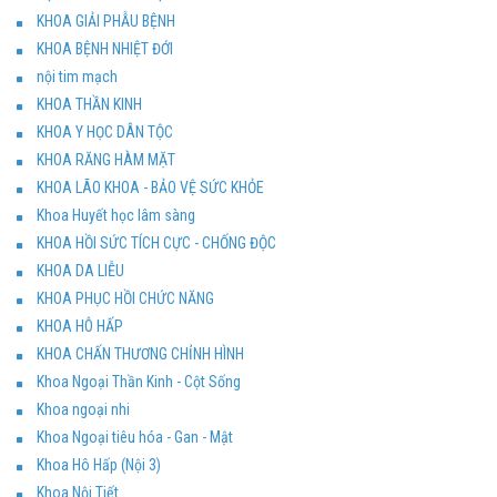
KHOA GIẢI PHẪU BỆNH
KHOA BỆNH NHIỆT ĐỚI
nội tim mạch
KHOA THẦN KINH
KHOA Y HỌC DÂN TỘC
KHOA RĂNG HÀM MẶT
KHOA LÃO KHOA - BẢO VỆ SỨC KHỎE
Khoa Huyết học lâm sàng
KHOA HỒI SỨC TÍCH CỰC - CHỐNG ĐỘC
KHOA DA LIỄU
KHOA PHỤC HỒI CHỨC NĂNG
KHOA HÔ HẤP
KHOA CHẤN THƯƠNG CHỈNH HÌNH
Khoa Ngoại Thần Kinh - Cột Sống
Khoa ngoại nhi
Khoa Ngoại tiêu hóa - Gan - Mật
Khoa Hô Hấp (Nội 3)
Khoa Nội Tiết