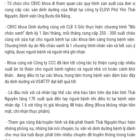
Công tác khác:
- Tổ chức cho CBVC khoa đi tham quan các quy trình sản xuất của đơn vị
cung cấp các sản dinh dưỡng của Nhật tại công ty ELOVI Phổ Yên Thái
Nguyên, Bệnh viện Ung Bướu Đà Nẵng…
- CBVC khoa Dinh dưỡng cùng với CLB 3 Gốc thực hiện chương trình “Nồi
cháo xanh” định kỳ 1 lần/ tháng, mỗi tháng cung cấp 250 - 300 suất cháo
cùng với sữa hạt cho người bệnh tại các khoa lâm sàng trong bệnh viện.
Chương trình dự án Nồi cháo xanh là 1 chương trình nhân văn và hết sức ý
nghĩa, được người bệnh và người nhà ghi nhận.
- Khoa cùng với Công ty CCC đã làm tốt công tác từ thiện cung cấp nhiều
suất ăn từ thiện cho người bệnh nghèo và người nhà có hoàn cảnh khó
khăn… đang điều trị tại các khoa, trung tâm trong bệnh viện đảm bảo đầy
đủ dinh dưỡng và VSATTP đạt kết quả tốt.
- Là đầu mối với cá nhân tập thể các nhà hảo tâm trên địa bàn tỉnh Thái
Nguyên tặng 170 suất quà đến tay người bệnh nhi điều trị tại bệnh viện
nhân dịp 1.6 với tổng trị giá khoảng 48 triệu đồng (Khoa không nhận tiền
mặt, chỉ nhận thực phẩm).
- Tham gia cùng Đài truyền hình và Đài phát thanh Thái Nguyên thực hiện