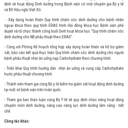
khoa, Ung bướu, Đột quỵ…
- Triển khai tập huấn Thông tư số 18/2020/TT-BYT ngày 12/11/2020 Quy
định về hoạt động Dinh dưỡng trong Bệnh viện có mời chuyên gia Bộ y tế
và BV Hữu nghị Việt Xô.
- Xây dựng hoàn thiện Quy trình chăm sóc dinh dưỡng cho bệnh nhân
ngoại khoa theo quy trình ERAS trình Hội đồng khoa học Bệnh viện phê
duyệt và tổ chức thành công buổi Sinh hoạt khoa học “Quy trình chăm sóc
dinh dưỡng cho NB phẫu thuật theo ERAS”.
- Cùng với Phòng Kế hoạch tổng hợp xây dựng hoàn thiện và hỗ trợ giám
sát, báo cáo kết quả thực hiện Quy trình chăm sóc dinh dưỡng cho người
bệnh phẫu thuật nhịn ăn uống nạp Carbohydrate theo chương trình.
- Triển khai Quy trình hướng dẫn nhịn ăn uống và cung cấp Carbohydrate
trước phẫu thuật chương trình.
- Thành viên tham gia cùng Bộ y tế kiểm tra giám sát hoạt động dinh dưỡng
tại một số bệnh viện trên toàn quốc.
- Tham gia ban thảo luận cùng Bộ Y tế về quy định chức năng hoạt động
chuyên môn dinh dưỡng, nâng cao năng lực dinh dưỡng lâm sàng - tiết
chế.