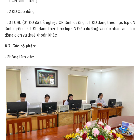
· 01 Bác sĩ YHDP
· 01 CN Dinh dưỡng
· 02 ĐD Cao đẳng
· 03 TCĐD (01 ĐD đã tốt nghiệp CN Dinh dưỡng, 01 ĐD đang theo học lớp CN
Dinh dưỡng , 01 ĐD đang theo học lớp CN Điều dưỡng) và các nhân viên lao
động dịch vụ thuê khoán khác.
6.2. Các bộ phận:
- Phòng làm việc