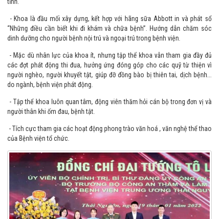
những phóng sự, những bài nói chuyện, tư vấn về dinh dưỡng bệnh lý dành
cho mọi lứa tuổi được phát trên nhiều chuyên đề truyền thông trong toàn
tỉnh.
- Khoa là đầu mối xây dựng, kết hợp với hãng sữa Abbott in và phát sổ
“Những điều cần biết khi đi khám và chữa bệnh”. Hướng dẫn chăm sóc
dinh dưỡng cho người bệnh nội trú và ngoại trú trong bệnh viện.
- Mặc dù nhân lực của khoa ít, nhưng tập thể khoa vẫn tham gia đầy đủ
các đợt phát động thi đua, hưởng ứng đóng góp cho các quỹ từ thiện vì
người nghèo, người khuyết tật, giúp đỡ đồng bào bị thiên tai, dịch bệnh...
do ngành, bệnh viện phát động.
- Tập thể khoa luôn quan tâm, động viên thăm hỏi cán bộ trong đơn vị và
người thân khi ốm đau, bệnh tật.
- Tích cực tham gia các hoạt động phong trào văn hoá , văn nghệ thể thao
của Bệnh viện tổ chức.