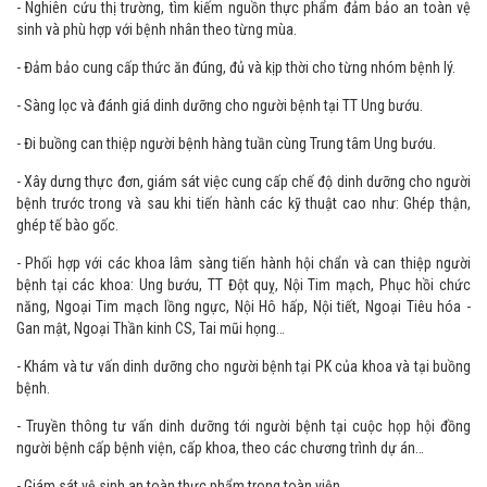
lớp học về dinh dưỡng lâm sàng bổ sung kiến thức nhằm cải thiện chất
lượng trong công tác điều trị cho bệnh nhân.
- Nghiên cứu thị trường, tìm kiếm nguồn thực phẩm đảm bảo an toàn vệ
sinh và phù hợp với bệnh nhân theo từng mùa.
- Đảm bảo cung cấp thức ăn đúng, đủ và kịp thời cho từng nhóm bệnh lý.
- Sàng lọc và đánh giá dinh dưỡng cho người bệnh tại TT Ung bướu.
- Đi buồng can thiệp người bệnh hàng tuần cùng Trung tâm Ung bướu.
- Xây dưng thực đơn, giám sát việc cung cấp chế độ dinh dưỡng cho người
bệnh trước trong và sau khi tiến hành các kỹ thuật cao như: Ghép thận,
ghép tế bào gốc.
- Phối hợp với các khoa lâm sàng tiến hành hội chẩn và can thiệp người
bệnh tại các khoa: Ung bướu, TT Đột quỵ, Nội Tim mạch, Phục hồi chức
năng, Ngoại Tim mạch lồng ngực, Nội Hô hấp, Nội tiết, Ngoại Tiêu hóa -
Gan mật, Ngoại Thần kinh CS, Tai mũi họng…
- Khám và tư vấn dinh dưỡng cho người bệnh tại PK của khoa và tại buồng
bệnh.
- Truyền thông tư vấn dinh dưỡng tới người bệnh tại cuộc họp hội đồng