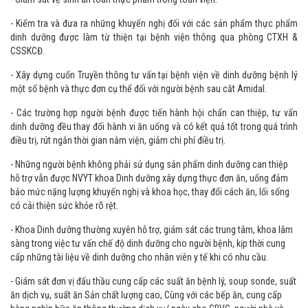
người bệnh cấp bệnh viện, cấp khoa, theo các chương trình dự án…
- Giám sát vệ sinh an toàn thực phẩm trong toàn viện.
- Kiểm tra và đưa ra những khuyến nghị đối với các sản phẩm thực phẩm
dinh dưỡng được làm từ thiện tại bệnh viện thông qua phòng CTXH &
CSSKCĐ.
- Xây dựng cuốn Truyền thông tư vấn tại bệnh viện về dinh dưỡng bệnh lý
một số bệnh và thực đơn cụ thể đối với người bệnh sau cắt Amidal.
- Các trường hợp người bệnh được tiến hành hội chẩn can thiệp, tư vấn
dinh dưỡng đều thay đổi hành vi ăn uống và có kết quả tốt trong quá trình
điều trị, rút ngắn thời gian nằm viện, giảm chi phí điều trị.
- Những người bệnh không phải sử dụng sản phẩm dinh dưỡng can thiệp
hỗ trợ vẫn được NVYT khoa Dinh dưỡng xây dựng thực đơn ăn, uống đảm
bảo mức nặng lượng khuyến nghị và khoa học, thay đổi cách ăn, lối sống
có cải thiện sức khỏe rõ rệt.
- Khoa Dinh dưỡng thường xuyên hỗ trợ, giám sát các trung tâm, khoa lâm
sàng trong việc tư vấn chế độ dinh dưỡng cho người bệnh, kịp thời cung
cấp những tài liệu về dinh dưỡng cho nhân viên y tế khi có nhu cầu.