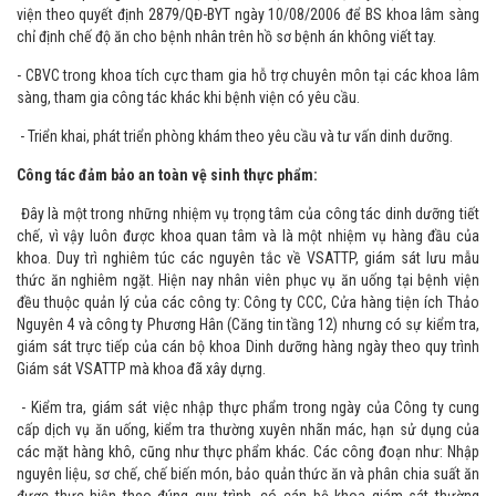
- Tham gia mạng lưới nội kiểm công tác điều dưỡng tại bệnh viện.
- Cùng với phòng CNTT xây dựng hoàn thiện danh mục ký hiệu CĐ ăn bệnh
viện theo quyết định 2879/QĐ-BYT ngày 10/08/2006 để BS khoa lâm sàng
chỉ định chế độ ăn cho bệnh nhân trên hồ sơ bệnh án không viết tay.
- CBVC trong khoa tích cực tham gia hỗ trợ chuyên môn tại các khoa lâm
sàng, tham gia công tác khác khi bệnh viện có yêu cầu.
- Triển khai, phát triển phòng khám theo yêu cầu và tư vấn dinh dưỡng.
Công tác đảm bảo an toàn vệ sinh thực phẩm:
Đây là một trong những nhiệm vụ trọng tâm của công tác dinh dưỡng tiết
chế, vì vậy luôn được khoa quan tâm và là một nhiệm vụ hàng đầu của
khoa. Duy trì nghiêm túc các nguyên tắc về VSATTP, giám sát lưu mẫu
thức ăn nghiêm ngặt. Hiện nay nhân viên phục vụ ăn uống tại bệnh viện
đều thuộc quản lý của các công ty: Công ty CCC, Cửa hàng tiện ích Thảo
Nguyên 4 và công ty Phương Hân (Căng tin tầng 12) nhưng có sự kiểm tra,
giám sát trực tiếp của cán bộ khoa Dinh dưỡng hàng ngày theo quy trình
Giám sát VSATTP mà khoa đã xây dựng.
- Kiểm tra, giám sát việc nhập thực phẩm trong ngày của Công ty cung
cấp dịch vụ ăn uống, kiểm tra thường xuyên nhãn mác, hạn sử dụng của