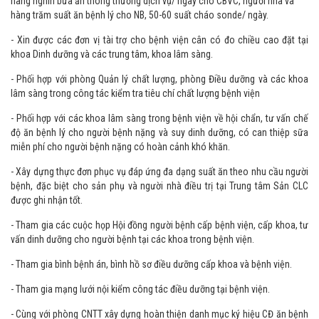
- Giám sát đơn vị đấu thầu cung cấp các suất ăn bệnh lý, soup sonde, suất
ăn dịch vụ, suất ăn Sản chất lượng cao, Cùng với các bếp ăn, cung cấp
hàng nghìn bữa ăn thông thường dịch vụ/ ngày cho CBVC, người nhà và
hàng trăm suất ăn bệnh lý cho NB, 50-60 suất cháo sonde/ ngày.
- Xin được các đơn vị tài trợ cho bệnh viện cân có đo chiều cao đặt tại
khoa Dinh dưỡng và các trung tâm, khoa lâm sàng.
- Phối hợp với phòng Quản lý chất lượng, phòng Điều dưỡng và các khoa
lâm sàng trong công tác kiểm tra tiêu chí chất lượng bệnh viện
- Phối hợp với các khoa lâm sàng trong bệnh viện về hội chẩn, tư vấn chế
độ ăn bệnh lý cho người bệnh nặng và suy dinh dưỡng, có can thiệp sữa
miễn phí cho người bệnh nặng có hoàn cảnh khó khăn.
- Xây dựng thực đơn phục vụ đáp ứng đa dạng suất ăn theo nhu cầu người
bệnh, đặc biệt cho sản phụ và người nhà điều trị tại Trung tâm Sản CLC
được ghi nhận tốt.
- Tham gia các cuộc họp Hội đồng người bệnh cấp bệnh viện, cấp khoa, tư
vấn dinh dưỡng cho người bệnh tại các khoa trong bệnh viện.
- Tham gia bình bệnh án, bình hồ sơ điều dưỡng cấp khoa và bệnh viện.