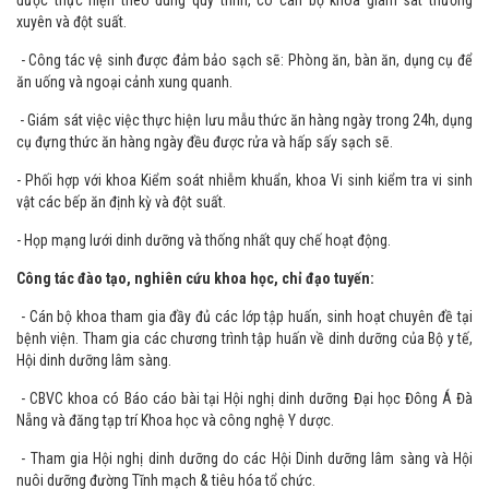
các mặt hàng khô, cũng như thực phẩm khác. Các công đoạn như: Nhập
nguyên liệu, sơ chế, chế biến món, bảo quản thức ăn và phân chia suất ăn
được thực hiện theo đúng quy trình, có cán bộ khoa giám sát thường
xuyên và đột suất.
- Công tác vệ sinh được đảm bảo sạch sẽ: Phòng ăn, bàn ăn, dụng cụ để
ăn uống và ngoại cảnh xung quanh.
- Giám sát việc việc thực hiện lưu mẫu thức ăn hàng ngày trong 24h, dụng
cụ đựng thức ăn hàng ngày đều được rửa và hấp sấy sạch sẽ.
- Phối hợp với khoa Kiểm soát nhiễm khuẩn, khoa Vi sinh kiểm tra vi sinh
vật các bếp ăn định kỳ và đột suất.
- Họp mạng lưới dinh dưỡng và thống nhất quy chế hoạt động.
Công tác đào tạo, nghiên cứu khoa học, chỉ đạo tuyến:
- Cán bộ khoa tham gia đầy đủ các lớp tập huấn, sinh hoạt chuyên đề tại
bệnh viện. Tham gia các chương trình tập huấn về dinh dưỡng của Bộ y tế,
Hội dinh dưỡng lâm sàng.
- CBVC khoa có Báo cáo bài tại Hội nghị dinh dưỡng Đại học Đông Á Đà
Nẵng và đăng tạp trí Khoa học và công nghệ Y dược.