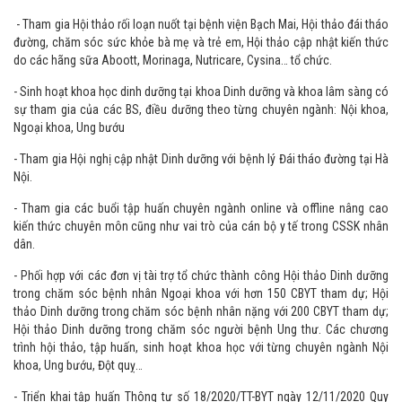
- Tham gia Hội nghị dinh dưỡng do các Hội Dinh dưỡng lâm sàng và Hội
nuôi dưỡng đường Tĩnh mạch & tiêu hóa tổ chức.
- Tham gia Hội thảo rối loạn nuốt tại bệnh viện Bạch Mai, Hội thảo đái tháo
đường, chăm sóc sức khỏe bà mẹ và trẻ em, Hội thảo cập nhật kiến thức
do các hãng sữa Aboott, Morinaga, Nutricare, Cysina… tổ chức.
- Sinh hoạt khoa học dinh dưỡng tại khoa Dinh dưỡng và khoa lâm sàng có
sự tham gia của các BS, điều dưỡng theo từng chuyên ngành: Nội khoa,
Ngoại khoa, Ung bướu
- Tham gia Hội nghị cập nhật Dinh dưỡng với bệnh lý Đái tháo đường tại Hà
Nội.
- Tham gia các buổi tập huấn chuyên ngành online và offline nâng cao
kiến thức chuyên môn cũng như vai trò của cán bộ y tế trong CSSK nhân
dân.
- Phối hợp với các đơn vị tài trợ tổ chức thành công Hội thảo Dinh dưỡng
trong chăm sóc bệnh nhân Ngoại khoa với hơn 150 CBYT tham dự; Hội
thảo Dinh dưỡng trong chăm sóc bệnh nhân nặng với 200 CBYT tham dự;
Hội thảo Dinh dưỡng trong chăm sóc người bệnh Ung thư. Các chương
trình hội thảo, tập huấn, sinh hoạt khoa học với từng chuyên ngành Nội