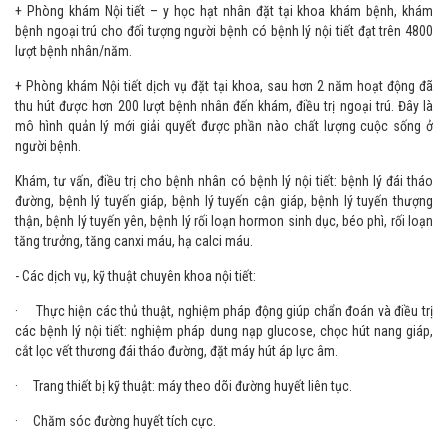
+ Phòng khám Nội tiết – y học hạt nhân đặt tại khoa khám bệnh, khám
bệnh ngoại trú cho đối tượng người bệnh có bệnh lý nội tiết đạt trên 4800
lượt bệnh nhân/năm.
+ Phòng khám Nội tiết dịch vụ đặt tại khoa, sau hơn 2 năm hoạt động đã
thu hút được hơn 200 lượt bệnh nhân đến khám, điều trị ngoại trú. Đây là
mô hình quản lý mới giải quyết được phần nào chất lượng cuộc sống ở
người bệnh.
Khám, tư vấn, điều trị cho bệnh nhân có bệnh lý nội tiết: bệnh lý đái tháo
đường, bệnh lý tuyến giáp, bệnh lý tuyến cận giáp, bệnh lý tuyến thượng
thận, bệnh lý tuyến yên, bệnh lý rối loạn hormon sinh dục, béo phì, rối loạn
tăng trưởng, tăng canxi máu, hạ calci máu.
- Các dịch vụ, kỹ thuật chuyên khoa nội tiết:
· Thực hiện các thủ thuật, nghiệm pháp động giúp chẩn đoán và điều trị
các bệnh lý nội tiết: nghiệm pháp dung nạp glucose, chọc hút nang giáp,
cắt lọc vết thương đái tháo đường, đặt máy hút áp lực âm.
· Trang thiết bị kỹ thuật: máy theo dõi đường huyết liên tục.
· Chăm sóc đường huyết tích cực.