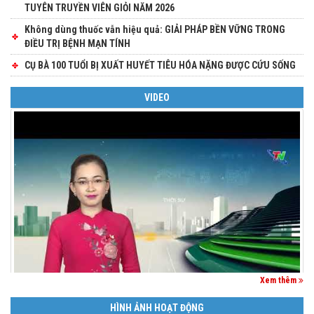
TUYÊN TRUYỀN VIÊN GIỎI NĂM 2026
Không dùng thuốc vẫn hiệu quả: GIẢI PHÁP BỀN VỮNG TRONG
ĐIỀU TRỊ BỆNH MẠN TÍNH
CỤ BÀ 100 TUỔI BỊ XUẤT HUYẾT TIÊU HÓA NẶNG ĐƯỢC CỨU SỐNG
VIDEO
Xem thêm
HÌNH ẢNH HOẠT ĐỘNG