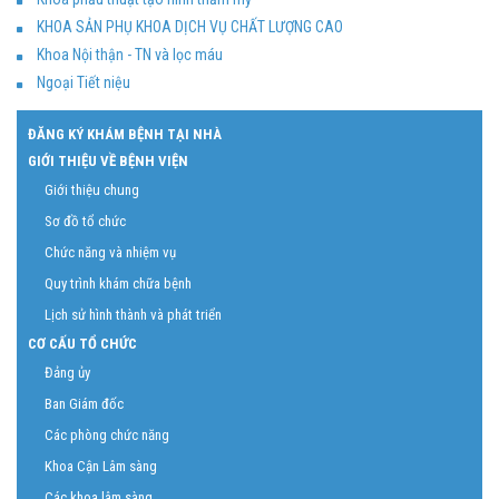
KHOA SẢN PHỤ KHOA DỊCH VỤ CHẤT LƯỢNG CAO
Khoa Nội thận - TN và lọc máu
Ngoại Tiết niệu
ĐĂNG KÝ KHÁM BỆNH TẠI NHÀ
GIỚI THIỆU VỀ BỆNH VIỆN
Giới thiệu chung
Sơ đồ tổ chức
Chức năng và nhiệm vụ
Quy trình khám chữa bệnh
Lịch sử hình thành và phát triển
CƠ CẤU TỔ CHỨC
Đảng ủy
Ban Giám đốc
Các phòng chức năng
Khoa Cận Lâm sàng
Các khoa lâm sàng