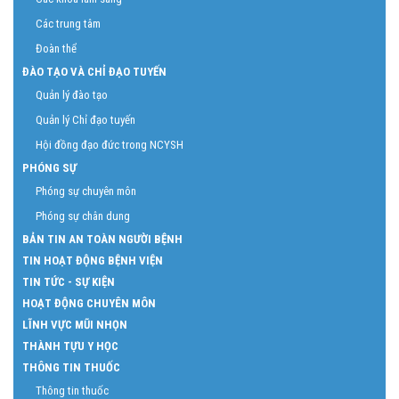
Các trung tâm
Đoàn thể
ĐÀO TẠO VÀ CHỈ ĐẠO TUYẾN
Quản lý đào tạo
Quản lý Chỉ đạo tuyến
Hội đồng đạo đức trong NCYSH
PHÓNG SỰ
Phóng sự chuyên môn
Phóng sự chân dung
BẢN TIN AN TOÀN NGƯỜI BỆNH
TIN HOẠT ĐỘNG BỆNH VIỆN
TIN TỨC - SỰ KIỆN
HOẠT ĐỘNG CHUYÊN MÔN
LĨNH VỰC MŨI NHỌN
THÀNH TỰU Y HỌC
THÔNG TIN THUỐC
Thông tin thuốc