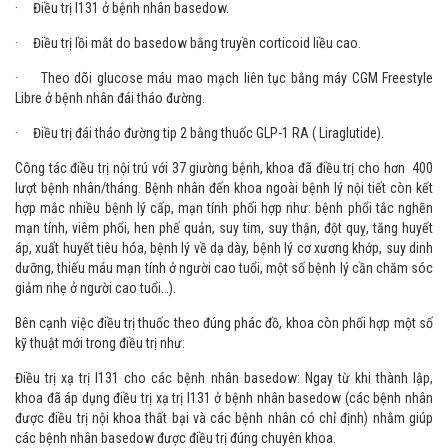
· Điều trị I131 ở bệnh nhân basedow.
· Điều trị lồi mắt do basedow bằng truyền corticoid liều cao.
· Theo dõi glucose máu mao mạch liên tục bằng máy CGM Freestyle
Libre ở bệnh nhân đái tháo đường.
· Điều trị đái tháo đường tip 2 bằng thuốc GLP-1 RA ( Liraglutide).
Công tác điều trị nội trú với 37 giường bệnh, khoa đã điều trị cho hơn 400
lượt bệnh nhân/tháng. Bệnh nhân đến khoa ngoài bệnh lý nội tiết còn kết
hợp mắc nhiều bệnh lý cấp, mạn tính phối hợp như: bệnh phổi tắc nghẽn
mạn tính, viêm phổi, hen phế quản, suy tim, suy thận, đột quỵ, tăng huyết
áp, xuất huyết tiêu hóa, bệnh lý về dạ dày, bệnh lý cơ xương khớp, suy dinh
dưỡng, thiếu máu mạn tính ở người cao tuổi, một số bệnh lý cần chăm sóc
giảm nhẹ ở người cao tuổi…).
Bên cạnh việc điều trị thuốc theo đúng phác đồ, khoa còn phối hợp một số
kỹ thuật mới trong điều trị như:
Điều trị xạ trị I131 cho các bệnh nhân basedow: Ngay từ khi thành lập,
khoa đã áp dụng điều trị xạ trị I131 ở bệnh nhân basedow (các bệnh nhân
được điều trị nội khoa thất bại và các bệnh nhân có chỉ định) nhằm giúp
các bệnh nhân basedow được điều trị đúng chuyên khoa.