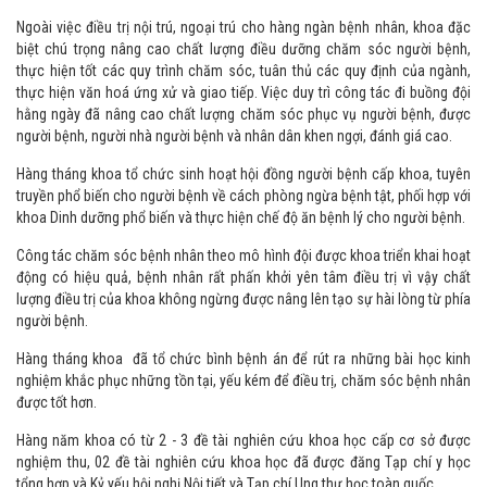
Ngoài việc điều trị nội trú, ngoại trú cho hàng ngàn bệnh nhân, khoa đặc
biệt chú trọng nâng cao chất lượng điều dưỡng chăm sóc người bệnh,
thực hiện tốt các quy trình chăm sóc, tuân thủ các quy định của ngành,
thực hiện văn hoá ứng xử và giao tiếp. Việc duy trì công tác đi buồng đội
hằng ngày đã nâng cao chất lượng chăm sóc phục vụ người bệnh, được
người bệnh, người nhà người bệnh và nhân dân khen ngợi, đánh giá cao.
Hàng tháng khoa tổ chức sinh hoạt hội đồng người bệnh cấp khoa, tuyên
truyền phổ biến cho người bệnh về cách phòng ngừa bệnh tật, phối hợp với
khoa Dinh dưỡng phổ biến và thực hiện chế độ ăn bệnh lý cho người bệnh.
Công tác chăm sóc bệnh nhân theo mô hình đội được khoa triển khai hoạt
động có hiệu quả, bệnh nhân rất phấn khởi yên tâm điều trị vì vậy chất
lượng điều trị của khoa không ngừng được nâng lên tạo sự hài lòng từ phía
người bệnh.
Hàng tháng khoa đã tổ chức bình bệnh án để rút ra những bài học kinh
nghiệm khắc phục những tồn tại, yếu kém để điều trị, chăm sóc bệnh nhân
được tốt hơn.
Hàng năm khoa có từ 2 - 3 đề tài nghiên cứu khoa học cấp cơ sở được
nghiệm thu, 02 đề tài nghiên cứu khoa học đã được đăng Tạp chí y học
tổng hợp và Kỷ yếu hội nghị Nội tiết và Tạp chí Ung thư học toàn quốc.