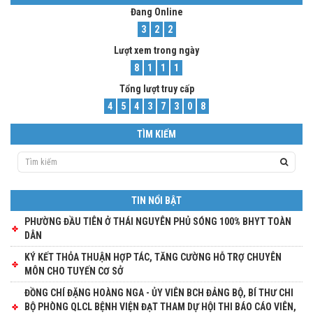
Đang Online
3
2
2
Lượt xem trong ngày
8
1
1
1
Tổng lượt truy cấp
4
5
4
3
7
3
0
8
TÌM KIẾM
TIN NỔI BẬT
PHƯỜNG ĐẦU TIÊN Ở THÁI NGUYÊN PHỦ SÓNG 100% BHYT TOÀN
DÂN
KÝ KẾT THỎA THUẬN HỢP TÁC, TĂNG CƯỜNG HỖ TRỢ CHUYÊN
MÔN CHO TUYẾN CƠ SỞ
ĐỒNG CHÍ ĐẶNG HOÀNG NGA - ỦY VIÊN BCH ĐẢNG BỘ, BÍ THƯ CHI
BỘ PHÒNG QLCL BỆNH VIỆN ĐẠT THAM DỰ HỘI THI BÁO CÁO VIÊN,