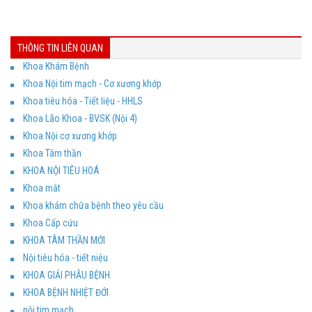
THÔNG TIN LIÊN QUAN
Khoa Khám Bệnh
Khoa Nội tim mạch - Cơ xương khớp
Khoa tiêu hóa - Tiết liệu - HHLS
Khoa Lão Khoa - BVSK (Nội 4)
Khoa Nội cơ xương khớp
Khoa Tâm thần
KHOA NỘI TIÊU HOÁ
Khoa mắt
Khoa khám chữa bệnh theo yêu cầu
Khoa Cấp cứu
KHOA TÂM THẦN MỚI
Nội tiêu hóa - tiết niệu
KHOA GIẢI PHẪU BỆNH
KHOA BỆNH NHIỆT ĐỚI
nội tim mạch