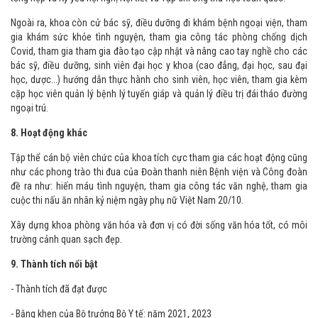
Ngoài ra, khoa còn cử bác sỹ, điều dưỡng đi khám bệnh ngoại viện, tham
gia khám sức khỏe tình nguyện, tham gia công tác phòng chống dịch
Covid, tham gia tham gia đào tạo cập nhật và nâng cao tay nghề cho các
bác sỹ, điều dưỡng, sinh viên đại học y khoa (cao đẳng, đại học, sau đại
học, dược...) hướng dẫn thực hành cho sinh viên, học viên, tham gia kèm
cặp học viên quản lý bệnh lý tuyến giáp và quản lý điều trị đái tháo đường
ngoại trú.
8. Hoạt động khác
Tập thể cán bộ viên chức của khoa tích cực tham gia các hoạt động cũng
như các phong trào thi đua của Đoàn thanh niên Bệnh viện và Công đoàn
đề ra như: hiến máu tình nguyện, tham gia công tác văn nghệ, tham gia
cuộc thi nấu ăn nhân kỷ niệm ngày phụ nữ Việt Nam 20/10.
Xây dựng khoa phòng văn hóa và đơn vị có đời sống văn hóa tốt, có môi
trường cảnh quan sạch đẹp.
9. Thành tích nổi bật
- Thành tích đã đạt được
- Bằng khen của Bộ trưởng Bộ Y tế: năm 2021, 2023