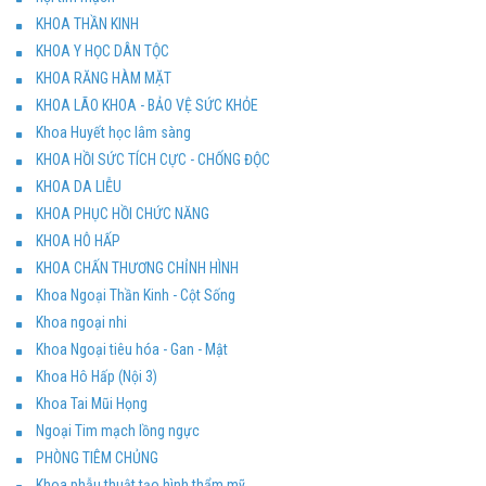
KHOA THẦN KINH
KHOA Y HỌC DÂN TỘC
KHOA RĂNG HÀM MẶT
KHOA LÃO KHOA - BẢO VỆ SỨC KHỎE
Khoa Huyết học lâm sàng
KHOA HỒI SỨC TÍCH CỰC - CHỐNG ĐỘC
KHOA DA LIỄU
KHOA PHỤC HỒI CHỨC NĂNG
KHOA HÔ HẤP
KHOA CHẤN THƯƠNG CHỈNH HÌNH
Khoa Ngoại Thần Kinh - Cột Sống
Khoa ngoại nhi
Khoa Ngoại tiêu hóa - Gan - Mật
Khoa Hô Hấp (Nội 3)
Khoa Tai Mũi Họng
Ngoại Tim mạch lồng ngực
PHÒNG TIÊM CHỦNG
Khoa phẫu thuật tạo hình thẩm mỹ