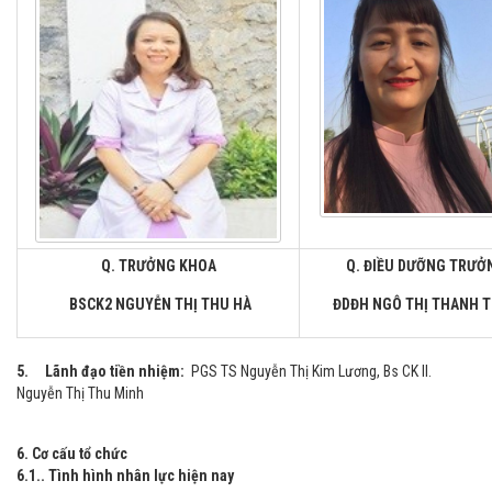
Q. TRƯỞNG KHOA
Q. ĐIỀU DƯỠNG TRƯ
BSCK2 NGUYỄN THỊ THU HÀ
ĐDĐH NGÔ THỊ THANH 
5. Lãnh đạo tiền nhiệm:
PGS TS Nguyễn Thị Kim Lương, Bs CK II.
Nguyễn Thị Thu Minh
6. Cơ cấu tổ chức
6.1.. Tình hình nhân lực hiện nay