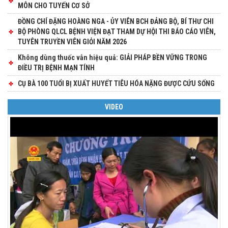
MÔN CHO TUYẾN CƠ SỞ
ĐỒNG CHÍ ĐẶNG HOÀNG NGA - ỦY VIÊN BCH ĐẢNG BỘ, BÍ THƯ CHI
BỘ PHÒNG QLCL BỆNH VIỆN ĐẠT THAM DỰ HỘI THI BÁO CÁO VIÊN,
TUYÊN TRUYỀN VIÊN GIỎI NĂM 2026
Không dùng thuốc vẫn hiệu quả: GIẢI PHÁP BỀN VỮNG TRONG
ĐIỀU TRỊ BỆNH MẠN TÍNH
CỤ BÀ 100 TUỔI BỊ XUẤT HUYẾT TIÊU HÓA NẶNG ĐƯỢC CỨU SỐNG
VIDEO