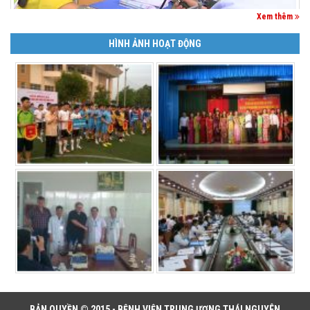
Xem thêm
HÌNH ẢNH HOẠT ĐỘNG
BẢN QUYỀN © 2015 - BỆNH VIỆN TRUNG ƯƠNG THÁI NGUYÊN