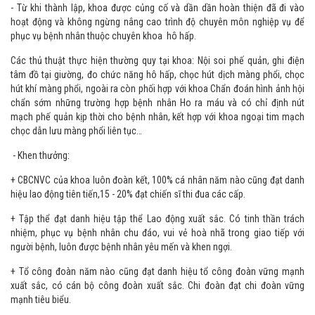
- Từ khi thành lập, khoa được củng cố và dần dần hoàn thiện đã đi vào
hoạt động và không ngừng nâng cao trình độ chuyên môn nghiệp vụ để
phục vụ bệnh nhân thuộc chuyên khoa hô hấp.
Các thủ thuật thực hiện thường quy tại khoa: Nội soi phế quản, ghi điện
tâm đồ tại giường, đo chức năng hô hấp, chọc hút dịch màng phổi, chọc
hút khí màng phổi, ngoài ra còn phối hợp với khoa Chẩn đoán hình ảnh hội
chẩn sớm những trường hợp bệnh nhân Ho ra máu và có chỉ định nút
mạch phế quản kịp thời cho bệnh nhân, kết hợp với khoa ngoại tim mạch
chọc dẫn lưu màng phổi liên tục…
- Khen thưởng:
+ CBCNVC của khoa luôn đoàn kết, 100% cá nhân năm nào cũng đạt danh
hiệu lao động tiên tiến,15 - 20% đạt chiến sĩ thi đua các cấp.
+ Tập thể đạt danh hiệu tập thể Lao động xuất sắc. Có tinh thần trách
nhiệm, phục vụ bệnh nhân chu đáo, vui vẻ hoà nhã trong giao tiếp với
người bệnh, luôn được bệnh nhân yêu mến và khen ngợi.
+ Tổ công đoàn năm nào cũng đạt danh hiệu tổ công đoàn vững mạnh
xuất sắc, có cán bộ công đoàn xuất sắc. Chi đoàn đạt chi đoàn vững
mạnh tiêu biểu.