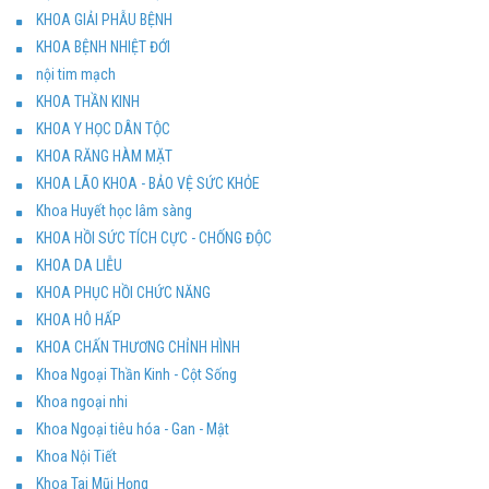
KHOA GIẢI PHẪU BỆNH
KHOA BỆNH NHIỆT ĐỚI
nội tim mạch
KHOA THẦN KINH
KHOA Y HỌC DÂN TỘC
KHOA RĂNG HÀM MẶT
KHOA LÃO KHOA - BẢO VỆ SỨC KHỎE
Khoa Huyết học lâm sàng
KHOA HỒI SỨC TÍCH CỰC - CHỐNG ĐỘC
KHOA DA LIỄU
KHOA PHỤC HỒI CHỨC NĂNG
KHOA HÔ HẤP
KHOA CHẤN THƯƠNG CHỈNH HÌNH
Khoa Ngoại Thần Kinh - Cột Sống
Khoa ngoại nhi
Khoa Ngoại tiêu hóa - Gan - Mật
Khoa Nội Tiết
Khoa Tai Mũi Họng