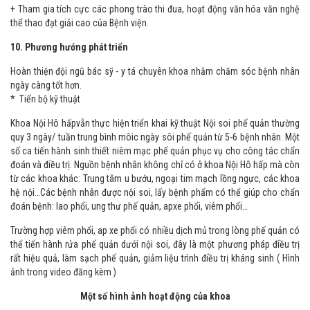
+ Tham gia tích cực các phong trào thi đua, hoạt động văn hóa văn nghệ
thể thao đạt giải cao của Bệnh viện.
10. Phương hướng phát triển
Hoàn thiện đội ngũ bác sỹ - y tá chuyên khoa nhằm chăm sóc bệnh nhân
ngày càng tốt hơn.
* Tiến bộ kỹ thuật
Khoa Nội Hô hấpvẫn thực hiện triển khai kỹ thuật Nội soi phế quản thường
quy 3 ngày/ tuần trung bình môic ngày sôi phế quản từ 5-6 bệnh nhân. Một
số ca tiến hành sinh thiết niêm mạc phế quản phục vụ cho công tác chẩn
đoán và điều trị. Nguồn bệnh nhân không chỉ có ở khoa Nội Hô hấp mà còn
từ các khoa khác: Trung tâm u bướu, ngoại tim mạch lồng ngực, các khoa
hệ nội…Các bệnh nhân được nội soi, lấy bệnh phẩm có thể giúp cho chẩn
đoán bệnh: lao phổi, ung thư phế quản, apxe phổi, viêm phổi…
Trường hợp viêm phổi, ap xe phổi có nhiều dịch mủ trong lòng phế quản có
thể tiến hành rửa phế quản dưới nội soi, đây là một phương pháp điều trị
rất hiệu quả, làm sạch phế quản, giảm liệu trình điều trị kháng sinh ( Hình
ảnh trong video đăng kèm )
Một số hình ảnh hoạt động của khoa