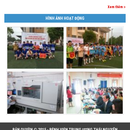
Xem thêm
HÌNH ẢNH HOẠT ĐỘNG
BẢN QUYỀN © 2015 - BỆNH VIỆN TRUNG ƯƠNG THÁI NGUYÊN