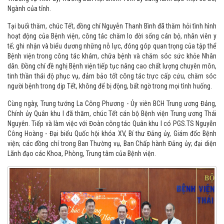
Ngành của tỉnh.
Tại buổi thăm, chúc Tết, đồng chí Nguyễn Thanh Bình đã thăm hỏi tình hình
hoạt động của Bệnh viện, công tác chăm lo đời sống cán bộ, nhân viên y
tế; ghi nhận và biểu dương những nỗ lực, đóng góp quan trọng của tập thể
Bệnh viện trong công tác khám, chữa bệnh và chăm sóc sức khỏe Nhân
dân. Đồng chí đề nghị Bệnh viện tiếp tục nâng cao chất lượng chuyên môn,
tinh thần thái độ phục vụ, đảm bảo tốt công tác trực cấp cứu, chăm sóc
người bệnh trong dịp Tết, không để bị động, bất ngờ trong mọi tình huống.
Cùng ngày, Trung tướng La Công Phương - Ủy viên BCH Trung ương Đảng,
Chính ủy Quân khu I đã thăm, chúc Tết cán bộ Bệnh viện Trung ương Thái
Nguyên. Tiếp và làm việc với Đoàn công tác Quân khu I có PGS.TS Nguyễn
Công Hoàng - Đại biểu Quốc hội khóa XV, Bí thư Đảng ủy, Giám đốc Bệnh
viện; các đồng chí trong Ban Thường vụ, Ban Chấp hành Đảng ủy; đại diện
Lãnh đạo các Khoa, Phòng, Trung tâm của Bệnh viện.