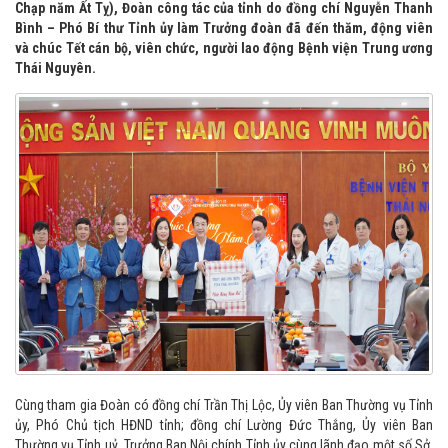
Chạp năm Ất Tỵ), Đoàn công tác của tỉnh do đồng chí Nguyễn Thanh
Bình – Phó Bí thư Tỉnh ủy làm Trưởng đoàn đã đến thăm, động viên
và chúc Tết cán bộ, viên chức, người lao động Bệnh viện Trung ương
Thái Nguyên.
Cùng tham gia Đoàn có đồng chí Trần Thị Lộc, Ủy viên Ban Thường vụ Tỉnh
ủy, Phó Chủ tịch HĐND tỉnh; đồng chí Lường Đức Thắng, Ủy viên Ban
Thường vụ Tỉnh uỷ, Trưởng Ban Nội chính Tỉnh ủy cùng lãnh đạo một số Sở,