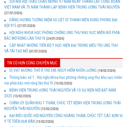
SÔI NỔI HỘI THAO CHÀO MỪNG 97 NĂM NGÀY THÀNH LẬP CÔNG ĐOÀN
VIỆT NAM VÀ 75 NĂM THÀNH LẬP BỆNH VIỆN TRUNG ƯƠNG THÁI NGUYÊN
(27/07/2026)
DÂNG HƯƠNG TƯỞNG NIỆM 60 LIỆT SĨ THANH NIÊN XUNG PHONG ĐẠI
ĐỘI 915
(27/07/2026)
HỘI NGHỊ KHOA HỌC PHÒNG CHỐNG UNG THƯ KHU VỰC MIỀN NÚI PHÍA
BẮC MỞ RỘNG LẦN THỨ IV
(24/07/2026)
CẬP NHẬT NHỮNG TIẾN BỘ Y HỌC HIỆN ĐẠI TRONG ĐIỀU TRỊ UNG THƯ
VÀ TÁI TẠO MÔ
(07/07/2026)
TIN CŨ HƠN CÙNG CHUYÊN MỤC
DỊ VẬT ĐƯỜNG THỞ Ở TRẺ EM, NGUY HIỂM KHÔN LƯỜNG
(18/02/2026)
Thông báo số 1 : Hội nghị khoa học phòng chống ung thư khu vực miền
núi phía bắc mở rộng lần thử IV
(15/02/2026)
BỆNH VIỆN TRUNG ƯƠNG THÁI NGUYÊN VÀ 10 SỰ KIỆN NỔI BẬT NĂM
2025
(13/02/2026)
CHÍNH ỦY QUÂN KHU 1 THĂM, CHÚC TẾT BỆNH VIỆN TRUNG ƯƠNG THÁI
NGUYÊN THÁI NGUYÊN
(13/02/2026)
ĐẠI BIỂU QUỐC HỘI NGUYỄN CÔNG HOÀNG THĂM, CHÚC TẾT CÁC ĐƠN VỊ
Y TẾ TRÊN ĐỊA BÀN
(13/02/2026)