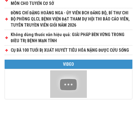
MÔN CHO TUYẾN CƠ SỞ
ĐỒNG CHÍ ĐẶNG HOÀNG NGA - ỦY VIÊN BCH ĐẢNG BỘ, BÍ THƯ CHI
BỘ PHÒNG QLCL BỆNH VIỆN ĐẠT THAM DỰ HỘI THI BÁO CÁO VIÊN,
TUYÊN TRUYỀN VIÊN GIỎI NĂM 2026
Không dùng thuốc vẫn hiệu quả: GIẢI PHÁP BỀN VỮNG TRONG
ĐIỀU TRỊ BỆNH MẠN TÍNH
CỤ BÀ 100 TUỔI BỊ XUẤT HUYẾT TIÊU HÓA NẶNG ĐƯỢC CỨU SỐNG
VIDEO