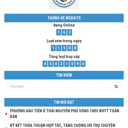
THỐNG KÊ WEBSITE
Đang Online
1
6
2
Lượt xem trong ngày
1
1
5
0
8
Tổng lượt truy cấp
4
5
4
2
1
0
9
0
TÌM KIẾM
TIN NỔI BẬT
PHƯỜNG ĐẦU TIÊN Ở THÁI NGUYÊN PHỦ SÓNG 100% BHYT TOÀN
DÂN
KÝ KẾT THỎA THUẬN HỢP TÁC, TĂNG CƯỜNG HỖ TRỢ CHUYÊN