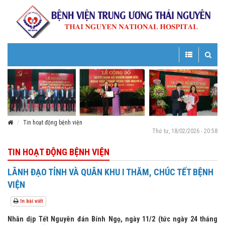
Toggle
Toggle
navigation
navigatio
Tin hoạt động bệnh viện
Thứ tư, 18/02/2026 - 20:58
TIN HOẠT ĐỘNG BỆNH VIỆN
LÃNH ĐẠO TỈNH VÀ QUÂN KHU I THĂM, CHÚC TẾT BỆNH
VIỆN
In bài viết
Nhân dịp Tết Nguyên đán Bính Ngọ, ngày 11/2 (tức ngày 24 tháng