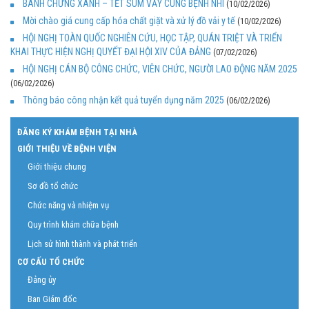
BÁNH CHƯNG XANH – TẾT SUM VẦY CÙNG BỆNH NHI
(10/02/2026)
Mời chào giá cung cấp hóa chất giặt và xử lý đồ vải y tế
(10/02/2026)
HỘI NGHỊ TOÀN QUỐC NGHIÊN CỨU, HỌC TẬP, QUÁN TRIỆT VÀ TRIỂN
KHAI THỰC HIỆN NGHỊ QUYẾT ĐẠI HỘI XIV CỦA ĐẢNG
(07/02/2026)
HỘI NGHỊ CÁN BỘ CÔNG CHỨC, VIÊN CHỨC, NGƯỜI LAO ĐỘNG NĂM 2025
(06/02/2026)
Thông báo công nhận kết quả tuyển dụng năm 2025
(06/02/2026)
ĐĂNG KÝ KHÁM BỆNH TẠI NHÀ
GIỚI THIỆU VỀ BỆNH VIỆN
Giới thiệu chung
Sơ đồ tổ chức
Chức năng và nhiệm vụ
Quy trình khám chữa bệnh
Lịch sử hình thành và phát triển
CƠ CẤU TỔ CHỨC
Đảng ủy
Ban Giám đốc