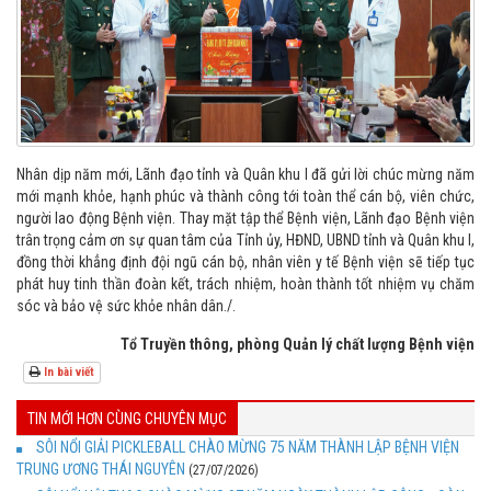
Nhân dịp năm mới, Lãnh đạo tỉnh và Quân khu I đã gửi lời chúc mừng năm
mới mạnh khỏe, hạnh phúc và thành công tới toàn thể cán bộ, viên chức,
người lao động Bệnh viện. Thay mặt tập thể Bệnh viện, Lãnh đạo Bệnh viện
trân trọng cảm ơn sự quan tâm của Tỉnh ủy, HĐND, UBND tỉnh và Quân khu I,
đồng thời khẳng định đội ngũ cán bộ, nhân viên y tế Bệnh viện sẽ tiếp tục
phát huy tinh thần đoàn kết, trách nhiệm, hoàn thành tốt nhiệm vụ chăm
sóc và bảo vệ sức khỏe nhân dân./.
Tổ Truyền thông, phòng Quản lý chất lượng Bệnh viện
In bài viết
TIN MỚI HƠN CÙNG CHUYÊN MỤC
SÔI NỔI GIẢI PICKLEBALL CHÀO MỪNG 75 NĂM THÀNH LẬP BỆNH VIỆN
TRUNG ƯƠNG THÁI NGUYÊN
(27/07/2026)