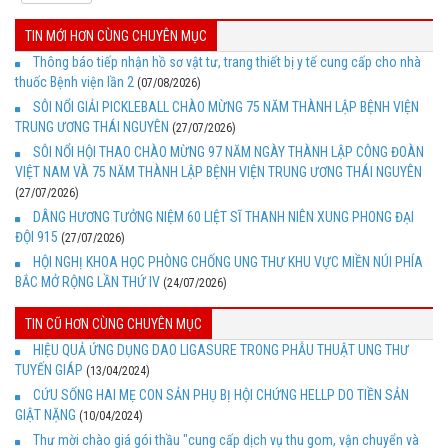
TIN MỚI HƠN CÙNG CHUYÊN MỤC
Thông báo tiếp nhận hồ sơ vật tư, trang thiết bị y tế cung cấp cho nhà
thuốc Bệnh viện lần 2
(07/08/2026)
SÔI NỔI GIẢI PICKLEBALL CHÀO MỪNG 75 NĂM THÀNH LẬP BỆNH VIỆN
TRUNG ƯƠNG THÁI NGUYÊN
(27/07/2026)
SÔI NỔI HỘI THAO CHÀO MỪNG 97 NĂM NGÀY THÀNH LẬP CÔNG ĐOÀN
VIỆT NAM VÀ 75 NĂM THÀNH LẬP BỆNH VIỆN TRUNG ƯƠNG THÁI NGUYÊN
(27/07/2026)
DÂNG HƯƠNG TƯỞNG NIỆM 60 LIỆT SĨ THANH NIÊN XUNG PHONG ĐẠI
ĐỘI 915
(27/07/2026)
HỘI NGHỊ KHOA HỌC PHÒNG CHỐNG UNG THƯ KHU VỰC MIỀN NÚI PHÍA
BẮC MỞ RỘNG LẦN THỨ IV
(24/07/2026)
TIN CŨ HƠN CÙNG CHUYÊN MỤC
HIỆU QUẢ ỨNG DỤNG DAO LIGASURE TRONG PHẪU THUẬT UNG THƯ
TUYẾN GIÁP
(13/04/2024)
CỨU SỐNG HAI MẸ CON SẢN PHỤ BỊ HỘI CHỨNG HELLP DO TIỀN SẢN
GIẬT NẶNG
(10/04/2024)
Thư mời chào giá gói thầu "cung cấp dịch vụ thu gom, vận chuyển và