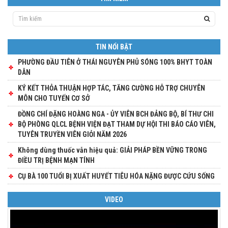
TIN NỔI BẬT
PHƯỜNG ĐẦU TIÊN Ở THÁI NGUYÊN PHỦ SÓNG 100% BHYT TOÀN
DÂN
KÝ KẾT THỎA THUẬN HỢP TÁC, TĂNG CƯỜNG HỖ TRỢ CHUYÊN
MÔN CHO TUYẾN CƠ SỞ
ĐỒNG CHÍ ĐẶNG HOÀNG NGA - ỦY VIÊN BCH ĐẢNG BỘ, BÍ THƯ CHI
BỘ PHÒNG QLCL BỆNH VIỆN ĐẠT THAM DỰ HỘI THI BÁO CÁO VIÊN,
TUYÊN TRUYỀN VIÊN GIỎI NĂM 2026
Không dùng thuốc vẫn hiệu quả: GIẢI PHÁP BỀN VỮNG TRONG
ĐIỀU TRỊ BỆNH MẠN TÍNH
CỤ BÀ 100 TUỔI BỊ XUẤT HUYẾT TIÊU HÓA NẶNG ĐƯỢC CỨU SỐNG
VIDEO