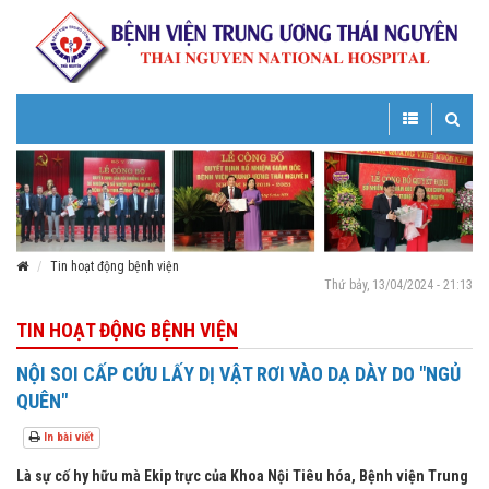
Toggle
Toggle
navigation
navigatio
Tin hoạt động bệnh viện
Thứ bảy, 13/04/2024 - 21:13
TIN HOẠT ĐỘNG BỆNH VIỆN
NỘI SOI CẤP CỨU LẤY DỊ VẬT RƠI VÀO DẠ DÀY DO "NGỦ
QUÊN"
In bài viết
Là sự cố hy hữu mà Ekip trực của Khoa Nội Tiêu hóa, Bệnh viện Trung