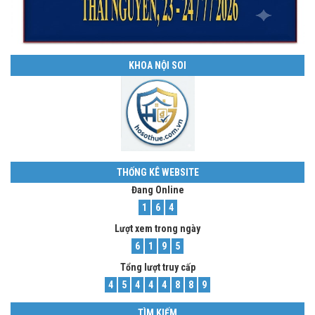
KHOA NỘI SOI
THỐNG KÊ WEBSITE
Đang Online
1
6
4
Lượt xem trong ngày
6
1
9
5
Tổng lượt truy cấp
4
5
4
4
4
8
8
9
TÌM KIẾM