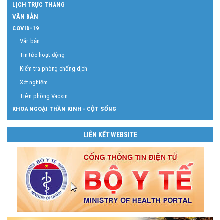
LỊCH TRỰC THÁNG
VĂN BẢN
COVID-19
Văn bản
Tin tức hoạt động
Kiểm tra phòng chống dịch
Xét nghiệm
Tiêm phòng Vacxin
KHOA NGOẠI THẦN KINH - CỘT SỐNG
LIÊN KẾT WEBSITE