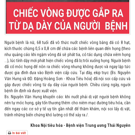
Người bệnh là nữ, 68 tuổi đã vô thức nuốt chiếc vòng bằng đá có 8 hạt,
kích thước chừng 0,5 x 0,8 cm để chữa các bệnh liên quan đến họng (theo
như quảng cáo khi ngậm vòng đá sẽ phát tia, có tác dụng chữa viêm họng
...), lúc tỉnh dậy mới phát hiện chiếc vòng đã bị trôi xuống họng. Người bệnh
đã cố móc họng để nôn ra chiếc vòng nhưng không được và ngay lập tức
được gia đình đưa vào Bệnh viện cấp cứu. Tại đây, ekip trực (Bs. Nguyễn
Văn Hưng và ĐD. Đặng Hoàng Sơn - Khoa Tiêu hóa) đã nội soi cấp cứu và
gắp được chiếc vòng từ dạ dày của người bệnh. Chiều cùng ngày, người
bệnh ổn định và được xuất viện.
Bs. Nguyễn Văn Hưng khuyến cáo: khi nuốt phải dị vật người bệnh không
nên tự móc họng, gây tổn thương thêm cho niêm mạc đường tiêu hóa, cần
đến ngay các cơ sở y tế uy tín gần nhất để thăm khám, nội soi lấy dị vật,
tránh những biến chứng khó lường có thể xảy ra./.
Khoa Nội tiêu hóa - Bệnh viện Trung ương Thái Nguyên
In bài viết