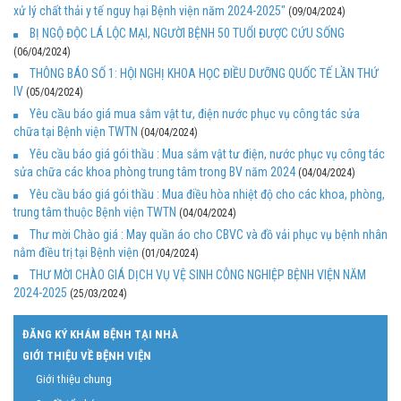
xử lý chất thải y tế nguy hại Bệnh viện năm 2024-2025"
(09/04/2024)
BỊ NGỘ ĐỘC LÁ LỘC MẠI, NGƯỜI BỆNH 50 TUỔI ĐƯỢC CỨU SỐNG
(06/04/2024)
THÔNG BÁO SỐ 1: HỘI NGHỊ KHOA HỌC ĐIỀU DƯỠNG QUỐC TẾ LẦN THỨ
IV
(05/04/2024)
Yêu cầu báo giá mua sắm vật tư, điện nước phục vụ công tác sửa
chữa tại Bệnh viện TWTN
(04/04/2024)
Yêu cầu báo giá gói thầu : Mua sắm vật tư điện, nước phục vụ công tác
sửa chữa các khoa phòng trung tâm trong BV năm 2024
(04/04/2024)
Yêu cầu báo giá gói thầu : Mua điều hòa nhiệt độ cho các khoa, phòng,
trung tâm thuộc Bệnh viện TWTN
(04/04/2024)
Thư mời Chào giá : May quần áo cho CBVC và đồ vải phục vụ bệnh nhân
nằm điều trị tại Bệnh viện
(01/04/2024)
THƯ MỜI CHÀO GIÁ DỊCH VỤ VỆ SINH CÔNG NGHIỆP BỆNH VIỆN NĂM
2024-2025
(25/03/2024)
ĐĂNG KÝ KHÁM BỆNH TẠI NHÀ
GIỚI THIỆU VỀ BỆNH VIỆN
Giới thiệu chung