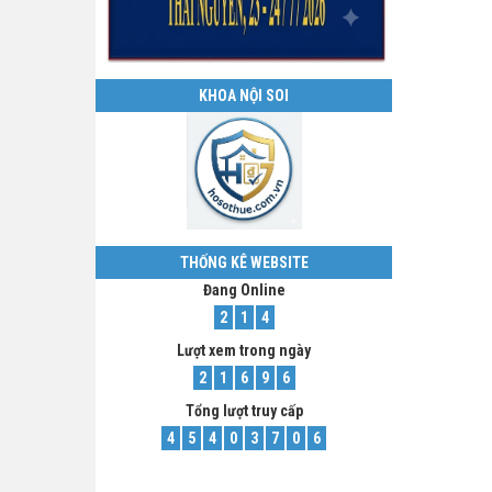
KHOA NỘI SOI
THỐNG KÊ WEBSITE
Đang Online
2
1
4
Lượt xem trong ngày
2
1
6
9
6
Tổng lượt truy cấp
4
5
4
0
3
7
0
6