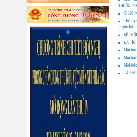
THUỐC TRẺ
CHÚC M
Thông b
thuốc bệnh
KẾT NỐ
ĐẠI HỘI
Mời báo
Mời báo
Mời báo
TẬP HU