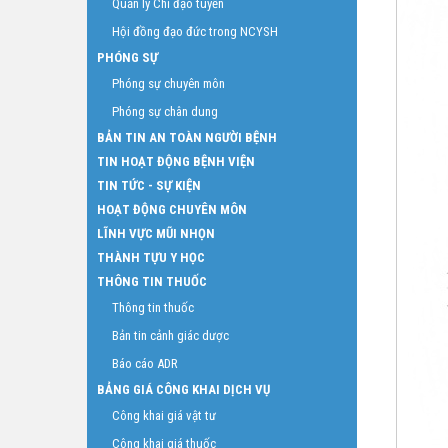
Quản lý Chỉ đạo tuyến
Hội đồng đạo đức trong NCYSH
PHÓNG SỰ
Phóng sự chuyên môn
Phóng sự chân dung
BẢN TIN AN TOÀN NGƯỜI BỆNH
TIN HOẠT ĐỘNG BỆNH VIỆN
TIN TỨC - SỰ KIỆN
HOẠT ĐỘNG CHUYÊN MÔN
LĨNH VỰC MŨI NHỌN
THÀNH TỰU Y HỌC
THÔNG TIN THUỐC
Thông tin thuốc
Bản tin cảnh giác dược
Báo cáo ADR
BẢNG GIÁ CÔNG KHAI DỊCH VỤ
Công khai giá vật tư
Công khai giá thuốc