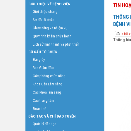
GIỚI THIỆU VỀ BỆNH VIỆN
TIN HO
Giới thiệu chung
THÔNG 
Sơ đồ tổ chức
BỆNH VI
Chức năng và nhiệm vụ
In bài v
Quy trình khám chữa bệnh
Thông báo
Lịch sử hình thành và phát triển
CƠ CẤU TỔ CHỨC
Đảng ủy
Ban Giám đốc
Các phòng chức năng
Khoa Cận Lâm sàng
Các khoa lâm sàng
Các trung tâm
Đoàn thể
ĐÀO TẠO VÀ CHỈ ĐẠO TUYẾN
Quản lý đào tạo