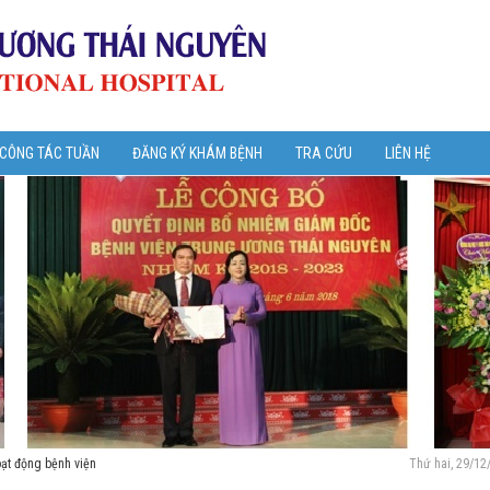
 CÔNG TÁC TUẦN
ĐĂNG KÝ KHÁM BỆNH
TRA CỨU
LIÊN HỆ
oạt động bệnh viện
Thứ hai, 29/12