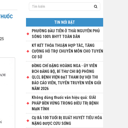
 THUỐC
TIN NỔI BẬT
PHƯỜNG ĐẦU TIÊN Ở THÁI NGUYÊN PHỦ
SÓNG 100% BHYT TOÀN DÂN
025
KÝ KẾT THỎA THUẬN HỢP TÁC, TĂNG
CƯỜNG HỖ TRỢ CHUYÊN MÔN CHO TUYẾN
CƠ SỞ
ĐỒNG CHÍ ĐẶNG HOÀNG NGA - ỦY VIÊN
BCH ĐẢNG BỘ, BÍ THƯ CHI BỘ PHÒNG
QLCL BỆNH VIỆN ĐẠT THAM DỰ HỘI THI
BÁO CÁO VIÊN, TUYÊN TRUYỀN VIÊN GIỎI
NĂM 2026
Không dùng thuốc vẫn hiệu quả: GIẢI
PHÁP BỀN VỮNG TRONG ĐIỀU TRỊ BỆNH
MẠN TÍNH
CỤ BÀ 100 TUỔI BỊ XUẤT HUYẾT TIÊU HÓA
NẶNG ĐƯỢC CỨU SỐNG