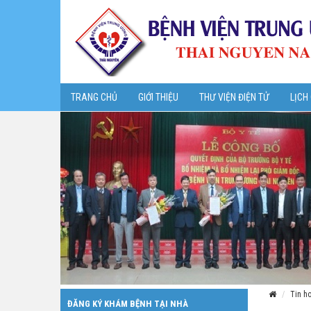
TRANG CHỦ
GIỚI THIỆU
THƯ VIỆN ĐIỆN TỬ
LỊCH
Tin h
ĐĂNG KÝ KHÁM BỆNH TẠI NHÀ