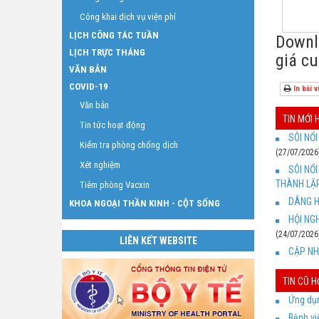
Công khai dịch vụ viện phí
LỊCH CÔNG TÁC TUẦN
Downlo
LỊCH TRỰC THÁNG
giá cu
VĂN BẢN
COVID-19
In bài v
Văn bản
TIN MỚI
Tin tức hoạt động
SÔI NỔ
Kiểm tra phòng chống dịch
(27/07/2026
Xét nghiệm
SÔI NỔ
THÀNH LẬP
Tiêm phòng Vacxin
DÂNG H
KHOA NGOẠI THẦN KINH - CỘT SỐNG
HỘI NG
(24/07/2026
LIÊN KẾT WEBSITE
CẬP NH
TIN CŨ 
Ứng dụn
Bệnh v