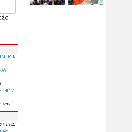
báo
I NGUYÊN
 NĂM
)
N THỨ IV
/07/2026)
24/12/2025)
 THẦY