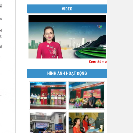
VIDEO
Xem thêm
HÌNH ẢNH HOẠT ĐỘNG