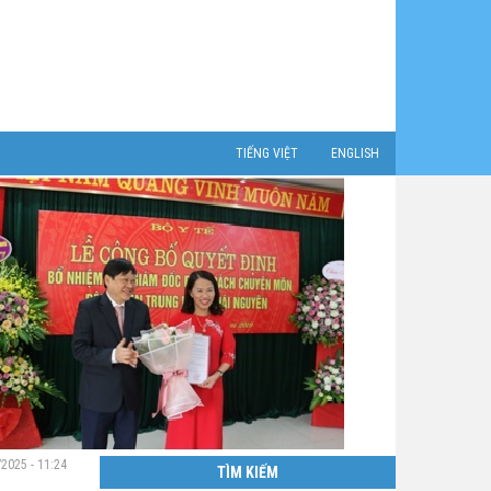
TIẾNG VIỆT
ENGLISH
/2025 - 11:24
TÌM KIẾM