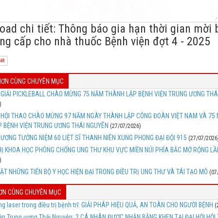
ad chi tiết: Thông báo gia hạn thời gian mời 
ng cấp cho nhà thuốc Bệnh viện đợt 4 - 2025
iết
 HƠN CÙNG CHUYÊN MỤC
I GIẢI PICKLEBALL CHÀO MỪNG 75 NĂM THÀNH LẬP BỆNH VIỆN TRUNG ƯƠNG THÁ
)
I HỘI THAO CHÀO MỪNG 97 NĂM NGÀY THÀNH LẬP CÔNG ĐOÀN VIỆT NAM VÀ 75
 BỆNH VIỆN TRUNG ƯƠNG THÁI NGUYÊN
(27/07/2026)
ƯƠNG TƯỞNG NIỆM 60 LIỆT SĨ THANH NIÊN XUNG PHONG ĐẠI ĐỘI 915
(27/07/2026
HỊ KHOA HỌC PHÒNG CHỐNG UNG THƯ KHU VỰC MIỀN NÚI PHÍA BẮC MỞ RỘNG LẦ
)
ẬT NHỮNG TIẾN BỘ Y HỌC HIỆN ĐẠI TRONG ĐIỀU TRỊ UNG THƯ VÀ TÁI TẠO MÔ
(07
HƠN CÙNG CHUYÊN MỤC
g laser trong điều trị bệnh trĩ: GIẢI PHÁP HIỆU QUẢ, AN TOÀN CHO NGƯỜI BỆNH
(
iện Trung ương Thái Nguyên: 2 CÁ NHÂN ĐƯỢC NHẬN BẰNG KHEN TẠI ĐẠI HỘI HỘI