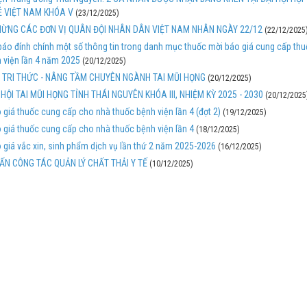
 VIỆT NAM KHÓA V
(23/12/2025)
ỪNG CÁC ĐƠN VỊ QUÂN ĐỘI NHÂN DÂN VIỆT NAM NHÂN NGÀY 22/12
(22/12/2025
áo đính chính một số thông tin trong danh mục thuốc mời báo giá cung cấp th
 viện lần 4 năm 2025
(20/12/2025)
I TRI THỨC - NÂNG TẦM CHUYÊN NGÀNH TAI MŨI HỌNG
(20/12/2025)
 HỘI TAI MŨI HỌNG TỈNH THÁI NGUYÊN KHÓA III, NHIỆM KỲ 2025 - 2030
(20/12/2025
 giá thuốc cung cấp cho nhà thuốc bệnh viện lần 4 (đợt 2)
(19/12/2025)
 giá thuốc cung cấp cho nhà thuốc bệnh viện lần 4
(18/12/2025)
 giá vắc xin, sinh phẩm dịch vụ lần thứ 2 năm 2025-2026
(16/12/2025)
ẤN CÔNG TÁC QUẢN LÝ CHẤT THẢI Y TẾ
(10/12/2025)