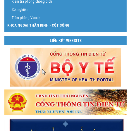
Kiểm tra phòng chống dịch
Xét nghiệm
Tiêm phòng Vacxin
KHOA NGOẠI THẦN KINH - CỘT SỐNG
LIÊN KẾT WEBSITE