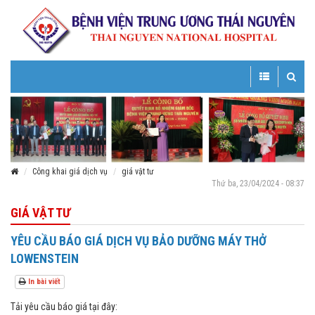
Toggle
Toggle
navigation
navigatio
Công khai giá dịch vụ
giá vật tư
Thứ ba, 23/04/2024 - 08:37
GIÁ VẬT TƯ
YÊU CẦU BÁO GIÁ DỊCH VỤ BẢO DƯỠNG MÁY THỞ
LOWENSTEIN
In bài viết
Tải yêu cầu báo giá tại đây: