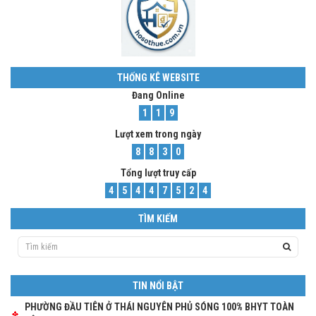
THỐNG KÊ WEBSITE
Đang Online
1
1
9
Lượt xem trong ngày
8
8
3
0
Tổng lượt truy cấp
4
5
4
4
7
5
2
4
TÌM KIẾM
TIN NỔI BẬT
PHƯỜNG ĐẦU TIÊN Ở THÁI NGUYÊN PHỦ SÓNG 100% BHYT TOÀN