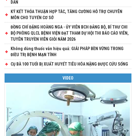
DÂN
KÝ KẾT THỎA THUẬN HỢP TÁC, TĂNG CƯỜNG HỖ TRỢ CHUYÊN
MÔN CHO TUYẾN CƠ SỞ
ĐỒNG CHÍ ĐẶNG HOÀNG NGA - ỦY VIÊN BCH ĐẢNG BỘ, BÍ THƯ CHI
BỘ PHÒNG QLCL BỆNH VIỆN ĐẠT THAM DỰ HỘI THI BÁO CÁO VIÊN,
TUYÊN TRUYỀN VIÊN GIỎI NĂM 2026
Không dùng thuốc vẫn hiệu quả: GIẢI PHÁP BỀN VỮNG TRONG
ĐIỀU TRỊ BỆNH MẠN TÍNH
CỤ BÀ 100 TUỔI BỊ XUẤT HUYẾT TIÊU HÓA NẶNG ĐƯỢC CỨU SỐNG
VIDEO