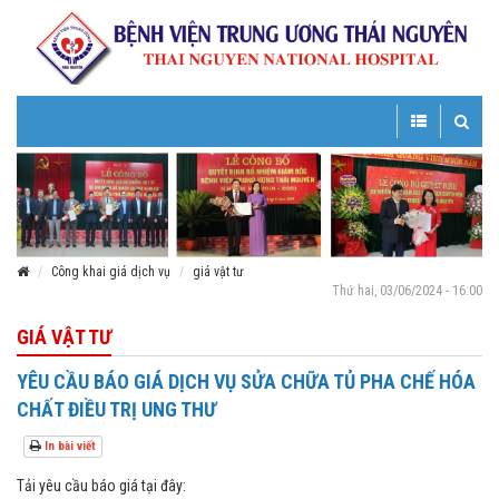
Toggle
Toggle
navigation
navigatio
Công khai giá dịch vụ
giá vật tư
Thứ hai, 03/06/2024 - 16:00
GIÁ VẬT TƯ
YÊU CẦU BÁO GIÁ DỊCH VỤ SỬA CHỮA TỦ PHA CHẾ HÓA
CHẤT ĐIỀU TRỊ UNG THƯ
In bài viết
Tải yêu cầu báo giá tại đây: