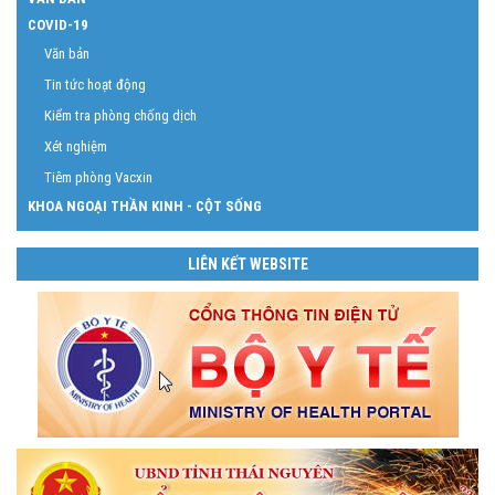
COVID-19
Văn bản
Tin tức hoạt động
Kiểm tra phòng chống dịch
Xét nghiệm
Tiêm phòng Vacxin
KHOA NGOẠI THẦN KINH - CỘT SỐNG
LIÊN KẾT WEBSITE