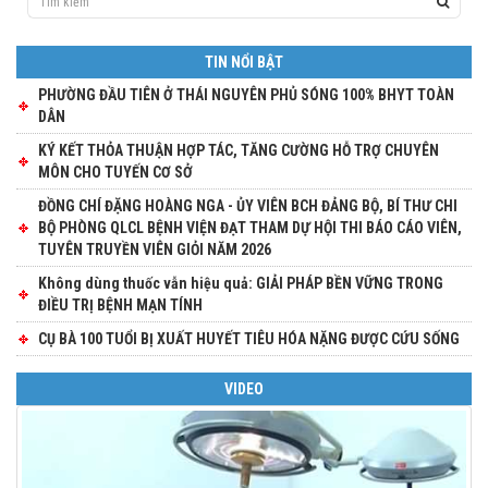
TIN NỔI BẬT
PHƯỜNG ĐẦU TIÊN Ở THÁI NGUYÊN PHỦ SÓNG 100% BHYT TOÀN
DÂN
KÝ KẾT THỎA THUẬN HỢP TÁC, TĂNG CƯỜNG HỖ TRỢ CHUYÊN
MÔN CHO TUYẾN CƠ SỞ
ĐỒNG CHÍ ĐẶNG HOÀNG NGA - ỦY VIÊN BCH ĐẢNG BỘ, BÍ THƯ CHI
BỘ PHÒNG QLCL BỆNH VIỆN ĐẠT THAM DỰ HỘI THI BÁO CÁO VIÊN,
TUYÊN TRUYỀN VIÊN GIỎI NĂM 2026
Không dùng thuốc vẫn hiệu quả: GIẢI PHÁP BỀN VỮNG TRONG
ĐIỀU TRỊ BỆNH MẠN TÍNH
CỤ BÀ 100 TUỔI BỊ XUẤT HUYẾT TIÊU HÓA NẶNG ĐƯỢC CỨU SỐNG
VIDEO