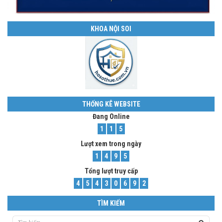
KHOA NỘI SOI
THỐNG KÊ WEBSITE
Đang Online
1
1
5
Lượt xem trong ngày
1
4
9
5
Tổng lượt truy cấp
4
5
4
3
0
6
9
2
TÌM KIẾM