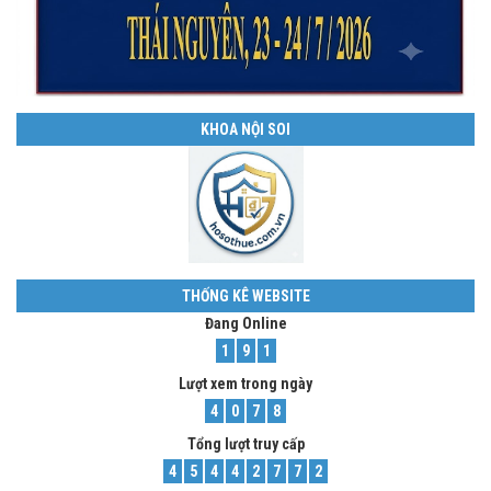
KHOA NỘI SOI
THỐNG KÊ WEBSITE
Đang Online
1
9
1
Lượt xem trong ngày
4
0
7
8
Tổng lượt truy cấp
4
5
4
4
2
7
7
2