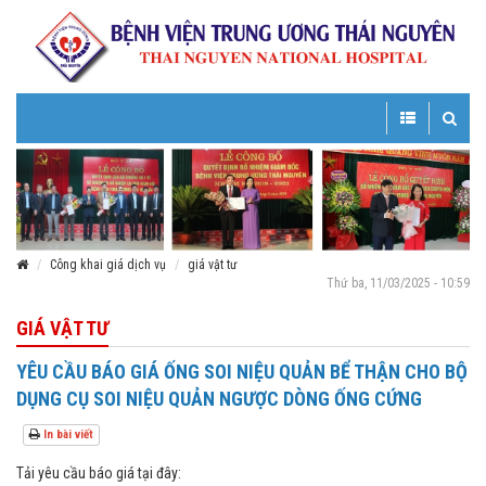
Toggle
Toggle
navigation
navigatio
Công khai giá dịch vụ
giá vật tư
Thứ ba, 11/03/2025 - 10:59
GIÁ VẬT TƯ
YÊU CẦU BÁO GIÁ ỐNG SOI NIỆU QUẢN BỂ THẬN CHO BỘ
DỤNG CỤ SOI NIỆU QUẢN NGƯỢC DÒNG ỐNG CỨNG
In bài viết
Tải yêu cầu báo giá tại đây: