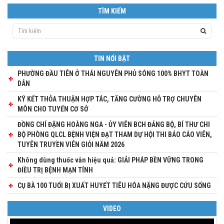
TÌM KIẾM
TIN NỔI BẬT
PHƯỜNG ĐẦU TIÊN Ở THÁI NGUYÊN PHỦ SÓNG 100% BHYT TOÀN
DÂN
KÝ KẾT THỎA THUẬN HỢP TÁC, TĂNG CƯỜNG HỖ TRỢ CHUYÊN
MÔN CHO TUYẾN CƠ SỞ
ĐỒNG CHÍ ĐẶNG HOÀNG NGA - ỦY VIÊN BCH ĐẢNG BỘ, BÍ THƯ CHI
BỘ PHÒNG QLCL BỆNH VIỆN ĐẠT THAM DỰ HỘI THI BÁO CÁO VIÊN,
TUYÊN TRUYỀN VIÊN GIỎI NĂM 2026
Không dùng thuốc vẫn hiệu quả: GIẢI PHÁP BỀN VỮNG TRONG
ĐIỀU TRỊ BỆNH MẠN TÍNH
CỤ BÀ 100 TUỔI BỊ XUẤT HUYẾT TIÊU HÓA NẶNG ĐƯỢC CỨU SỐNG
VIDEO