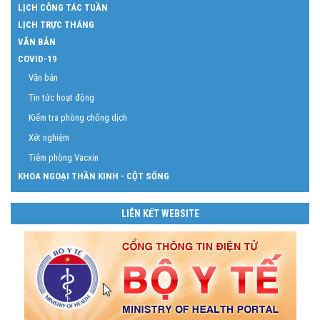
LỊCH CÔNG TÁC TUẦN
LỊCH TRỰC THÁNG
VĂN BẢN
COVID-19
Văn bản
Tin tức hoạt động
Kiểm tra phòng chống dịch
Xét nghiệm
Tiêm phòng Vacxin
KHOA NGOẠI THẦN KINH - CỘT SỐNG
LIÊN KẾT WEBSITE