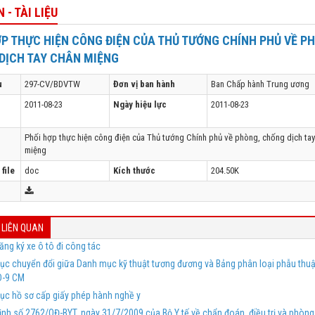
 - TÀI LIỆU
ỢP THỰC HIỆN CÔNG ĐIỆN CỦA THỦ TƯỚNG CHÍNH PHỦ VỀ P
DỊCH TAY CHÂN MIỆNG
u
297-CV/BDVTW
Đơn vị ban hành
Ban Chấp hành Trung ương
2011-08-23
Ngày hiệu lực
2011-08-23
Phối hợp thực hiện công điện của Thủ tướng Chính phủ về phòng, chống dịch ta
miệng
file
doc
Kích thước
204.50K
 LIÊN QUAN
ăng ký xe ô tô đi công tác
c chuyển đổi giữa Danh mục kỹ thuật tương đương và Bảng phân loại phẫu thuật
D-9 CM
c hồ sơ cấp giấy phép hành nghề y
ịnh số 2762/QĐ-BYT, ngày 31/7/2009 của Bộ Y tế về chẩn đoán, điều trị và phòng