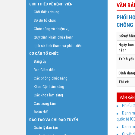
GIỚI THIỆU VỀ BỆNH VIỆN
VĂN BẢN
Giới thiệu chung
PHỐI H
Sơ đồ tổ chức
CHỐNG 
Chức năng và nhiệm vụ
Số/Ký hiệ
Quy trình khám chữa bệnh
Ngày ban
Lịch sử hình thành và phát triển
hành
CƠ CẤU TỔ CHỨC
Trích yếu
Đảng ủy
Ban Giám đốc
Định dạng 
Các phòng chức năng
Tải về
Khoa Cận Lâm sàng
Các khoa lâm sàng
VĂN BẢN
Các trung tâm
Phiếu đ
Đoàn thể
Danh mụ
quốc tế IC
ĐÀO TẠO VÀ CHỈ ĐẠO TUYẾN
Danh mụ
Quản lý đào tạo
Quyết đ