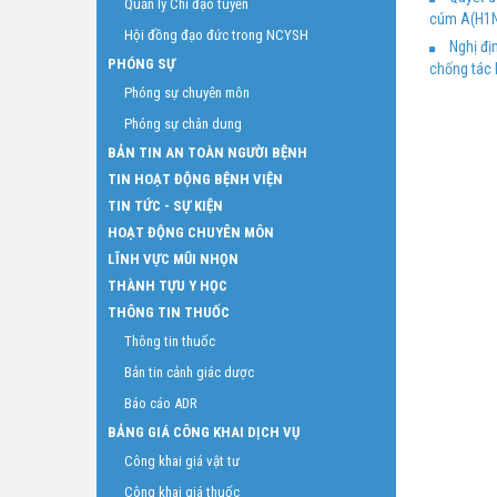
Quản lý Chỉ đạo tuyến
cúm A(H1
Hội đồng đạo đức trong NCYSH
Nghị đị
PHÓNG SỰ
chống tác 
Phóng sự chuyên môn
Phóng sự chân dung
BẢN TIN AN TOÀN NGƯỜI BỆNH
TIN HOẠT ĐỘNG BỆNH VIỆN
TIN TỨC - SỰ KIỆN
HOẠT ĐỘNG CHUYÊN MÔN
LĨNH VỰC MŨI NHỌN
THÀNH TỰU Y HỌC
THÔNG TIN THUỐC
Thông tin thuốc
Bản tin cảnh giác dược
Báo cáo ADR
BẢNG GIÁ CÔNG KHAI DỊCH VỤ
Công khai giá vật tư
Công khai giá thuốc