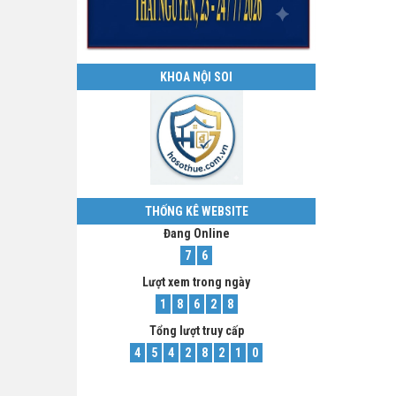
KHOA NỘI SOI
THỐNG KÊ WEBSITE
Đang Online
7
6
Lượt xem trong ngày
1
8
6
2
8
Tổng lượt truy cấp
4
5
4
2
8
2
1
0