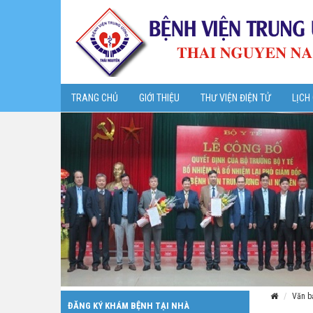
TRANG CHỦ
GIỚI THIỆU
THƯ VIỆN ĐIỆN TỬ
LỊCH
Văn bả
ĐĂNG KÝ KHÁM BỆNH TẠI NHÀ