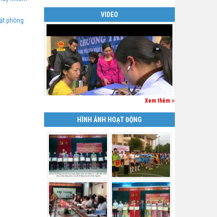
VIDEO
uật phòng
Xem thêm
HÌNH ẢNH HOẠT ĐỘNG