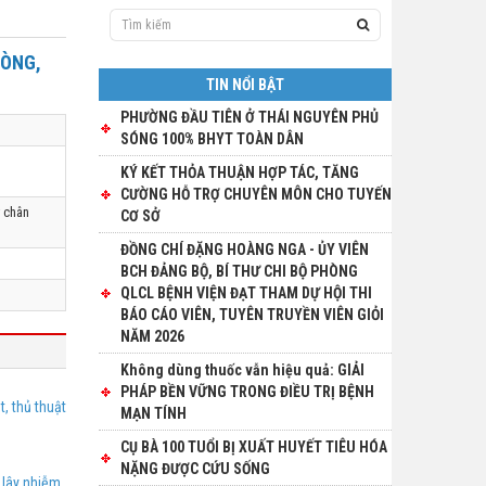
HÒNG,
TIN NỔI BẬT
PHƯỜNG ĐẦU TIÊN Ở THÁI NGUYÊN PHỦ
SÓNG 100% BHYT TOÀN DÂN
KÝ KẾT THỎA THUẬN HỢP TÁC, TĂNG
CƯỜNG HỖ TRỢ CHUYÊN MÔN CHO TUYẾN
y chân
CƠ SỞ
ĐỒNG CHÍ ĐẶNG HOÀNG NGA - ỦY VIÊN
BCH ĐẢNG BỘ, BÍ THƯ CHI BỘ PHÒNG
QLCL BỆNH VIỆN ĐẠT THAM DỰ HỘI THI
BÁO CÁO VIÊN, TUYÊN TRUYỀN VIÊN GIỎI
NĂM 2026
Không dùng thuốc vẫn hiệu quả: GIẢI
PHÁP BỀN VỮNG TRONG ĐIỀU TRỊ BỆNH
, thủ thuật
MẠN TÍNH
CỤ BÀ 100 TUỔI BỊ XUẤT HUYẾT TIÊU HÓA
NẶNG ĐƯỢC CỨU SỐNG
 lây nhiễm