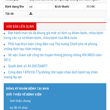
Định dạng file
rar
Kích thước
39.34K
Tải về
VĂN BẢN LIÊN QUAN
Ban hành mức tối đa khung giá một số dịch vụ khám bệnh, chữa bệnh
trong các cơ sở khám bệnh, chữa bệnh của Nhà nước
Phối hợp thực hiện công điện của Thủ tướng Chính phủ về phòng,
chống dịch tay chân miệng
Về việc Giám sát công tác truyền thông phòng chống HIV/AIDS năm
2012
Quyết định số 44.2007QĐBYT
Công điện 1439/CĐ-TTg khống chế ngăn chặn dịch bệnh tay chân
miệng lây lan
ĐĂNG KÝ KHÁM BỆNH TẠI NHÀ
GIỚI THIỆU VỀ BỆNH VIỆN
Giới thiệu chung
Sơ đồ tổ chức