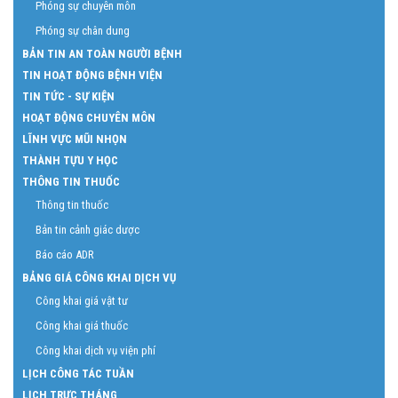
Phóng sự chuyên môn
Phóng sự chân dung
BẢN TIN AN TOÀN NGƯỜI BỆNH
TIN HOẠT ĐỘNG BỆNH VIỆN
TIN TỨC - SỰ KIỆN
HOẠT ĐỘNG CHUYÊN MÔN
LĨNH VỰC MŨI NHỌN
THÀNH TỰU Y HỌC
THÔNG TIN THUỐC
Thông tin thuốc
Bản tin cảnh giác dược
Báo cáo ADR
BẢNG GIÁ CÔNG KHAI DỊCH VỤ
Công khai giá vật tư
Công khai giá thuốc
Công khai dịch vụ viện phí
LỊCH CÔNG TÁC TUẦN
LỊCH TRỰC THÁNG