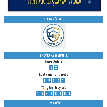
KHOA NỘI SOI
THỐNG KÊ WEBSITE
Đang Online
8
2
Lượt xem trong ngày
1
9
3
0
1
Tổng lượt truy cấp
4
5
4
2
8
8
8
3
TÌM KIẾM