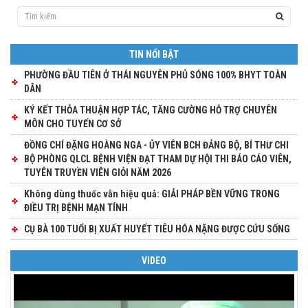
TIN NỔI BẬT
PHƯỜNG ĐẦU TIÊN Ở THÁI NGUYÊN PHỦ SÓNG 100% BHYT TOÀN
DÂN
KÝ KẾT THỎA THUẬN HỢP TÁC, TĂNG CƯỜNG HỖ TRỢ CHUYÊN
MÔN CHO TUYẾN CƠ SỞ
ĐỒNG CHÍ ĐẶNG HOÀNG NGA - ỦY VIÊN BCH ĐẢNG BỘ, BÍ THƯ CHI
BỘ PHÒNG QLCL BỆNH VIỆN ĐẠT THAM DỰ HỘI THI BÁO CÁO VIÊN,
TUYÊN TRUYỀN VIÊN GIỎI NĂM 2026
Không dùng thuốc vẫn hiệu quả: GIẢI PHÁP BỀN VỮNG TRONG
ĐIỀU TRỊ BỆNH MẠN TÍNH
CỤ BÀ 100 TUỔI BỊ XUẤT HUYẾT TIÊU HÓA NẶNG ĐƯỢC CỨU SỐNG
VIDEO