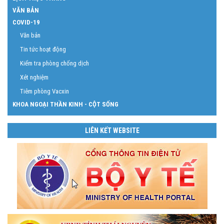
VĂN BẢN
COVID-19
Văn bản
Tin tức hoạt động
Kiểm tra phòng chống dịch
Xét nghiệm
Tiêm phòng Vacxin
KHOA NGOẠI THẦN KINH - CỘT SỐNG
LIÊN KẾT WEBSITE