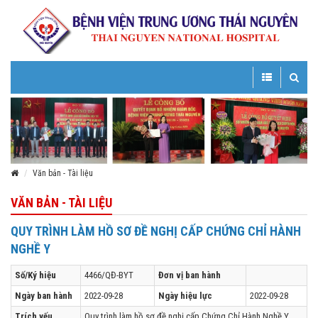
Toggle
Toggle
navigation
navigatio
Văn bản - Tài liệu
VĂN BẢN - TÀI LIỆU
QUY TRÌNH LÀM HỒ SƠ ĐỀ NGHỊ CẤP CHỨNG CHỈ HÀNH
NGHỀ Y
Số/Ký hiệu
4466/QĐ-BYT
Đơn vị ban hành
Ngày ban hành
2022-09-28
Ngày hiệu lực
2022-09-28
Trích yếu
Quy trình làm hồ sơ đề nghị cấp Chứng Chỉ Hành Nghề Y