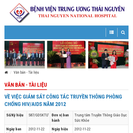
Toggle
Toggle
navigation
navigatio
Văn bản - Tài liệu
VĂN BẢN - TÀI LIỆU
VỀ VIỆC GIÁM SÁT CÔNG TÁC TRUYỀN THÔNG PHÒNG
CHỐNG HIV/AIDS NĂM 2012
Số/Ký hiệu
587/GDSKTƯ
Đơn vị ban
Trung tâm Truyền Thông Giáo Dục
hành
Sức Khỏe
Ngày ban
2012-11-22
Ngày hiệu
2012-11-22