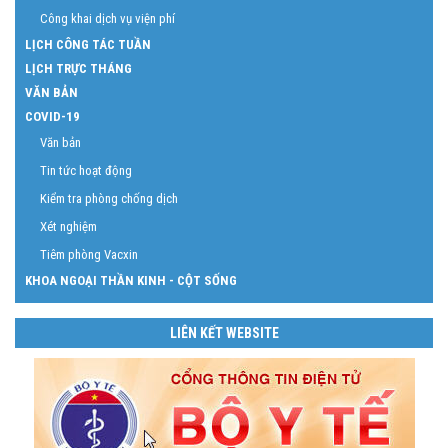
Công khai dịch vụ viện phí
LỊCH CÔNG TÁC TUẦN
LỊCH TRỰC THÁNG
VĂN BẢN
COVID-19
Văn bản
Tin tức hoạt động
Kiểm tra phòng chống dịch
Xét nghiệm
Tiêm phòng Vacxin
KHOA NGOẠI THẦN KINH - CỘT SỐNG
LIÊN KẾT WEBSITE