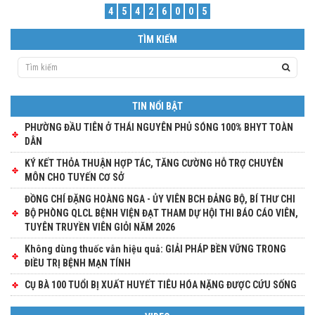
4
5
4
2
6
0
0
5
TÌM KIẾM
TIN NỔI BẬT
PHƯỜNG ĐẦU TIÊN Ở THÁI NGUYÊN PHỦ SÓNG 100% BHYT TOÀN
DÂN
KÝ KẾT THỎA THUẬN HỢP TÁC, TĂNG CƯỜNG HỖ TRỢ CHUYÊN
MÔN CHO TUYẾN CƠ SỞ
ĐỒNG CHÍ ĐẶNG HOÀNG NGA - ỦY VIÊN BCH ĐẢNG BỘ, BÍ THƯ CHI
BỘ PHÒNG QLCL BỆNH VIỆN ĐẠT THAM DỰ HỘI THI BÁO CÁO VIÊN,
TUYÊN TRUYỀN VIÊN GIỎI NĂM 2026
Không dùng thuốc vẫn hiệu quả: GIẢI PHÁP BỀN VỮNG TRONG
ĐIỀU TRỊ BỆNH MẠN TÍNH
CỤ BÀ 100 TUỔI BỊ XUẤT HUYẾT TIÊU HÓA NẶNG ĐƯỢC CỨU SỐNG