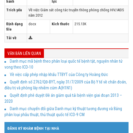
hành
lực
Trích yếu
Về việc Giám sát công tác truyền thông phòng chống HIV/AIDS
năm 2012
Định dạng
docx
Kích thước
215.13K
file
Tải về
VĂN BẢN LIÊN QUAN
Danh mục mã bệnh theo phân loại quốc tế bệnh tật, nguyên nhân tử
vong theo ICD-10
Về việc cấp phép nhập khẩu TTBYT của Công ty Hoàng Đức
Quyết định số 2762/QĐ-BYT, ngày 31/7/2009 của Bộ Y tế về chẩn đoán,
điều trị và phòng lây nhiễm cúm A(H1N1)
Quyết định phê duyệt Đề án giảm quá tải bệnh viện giai đoạn 2013 –
2020
Danh mục chuyển đổi giữa Danh mục kỹ thuật tương đương và Bảng
phân loại phẫu thuật, thủ thuật quốc tế ICD-9 CM
ĐĂNG KÝ KHÁM BỆNH TẠI NHÀ