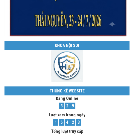
KHOA NỘI SOI
THỐNG KÊ WEBSITE
Đang Online
3
2
9
Lượt xem trong ngày
1
6
4
2
3
Tổng lượt truy cấp