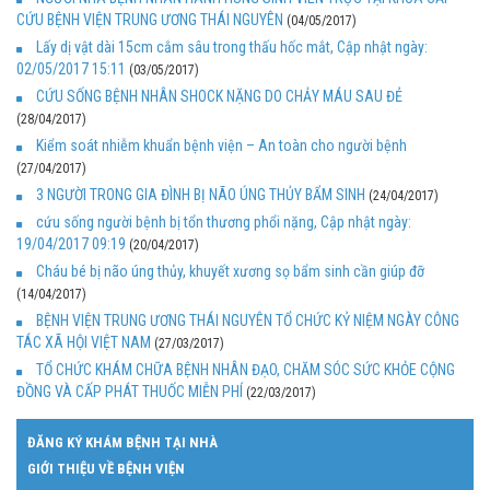
CỨU BỆNH VIỆN TRUNG ƯƠNG THÁI NGUYÊN
(04/05/2017)
Lấy dị vật dài 15cm cắm sâu trong thấu hốc mắt, Cập nhật ngày:
02/05/2017 15:11
(03/05/2017)
CỨU SỐNG BỆNH NHÂN SHOCK NẶNG DO CHẢY MÁU SAU ĐẺ
(28/04/2017)
Kiểm soát nhiễm khuẩn bệnh viện – An toàn cho người bệnh
(27/04/2017)
3 NGƯỜI TRONG GIA ĐÌNH BỊ NÃO ÚNG THỦY BẨM SINH
(24/04/2017)
cứu sống người bệnh bị tổn thương phổi nặng, Cập nhật ngày:
19/04/2017 09:19
(20/04/2017)
Cháu bé bị não úng thủy, khuyết xương sọ bẩm sinh cần giúp đỡ
(14/04/2017)
BỆNH VIỆN TRUNG ƯƠNG THÁI NGUYÊN TỔ CHỨC KỶ NIỆM NGÀY CÔNG
TÁC XÃ HỘI VIỆT NAM
(27/03/2017)
TỔ CHỨC KHÁM CHỮA BỆNH NHÂN ĐẠO, CHĂM SÓC SỨC KHỎE CỘNG
ĐỒNG VÀ CẤP PHÁT THUỐC MIỄN PHÍ
(22/03/2017)
ĐĂNG KÝ KHÁM BỆNH TẠI NHÀ
GIỚI THIỆU VỀ BỆNH VIỆN