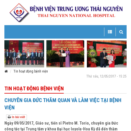
Toggle
Toggle
navigation
navigatio
Tin hoạt động bệnh viện
Thứ sáu, 12/05/2017 - 15:25
TIN HOẠT ĐỘNG BỆNH VIỆN
CHUYÊN GIA ĐỨC THĂM QUAN VÀ LÀM VIỆC TẠI BỆNH
VIỆN
In bài viết
Ngày 09/05/2017, Giáo sư, tiến sĩ Pietro M. Torio, chuyên gia Đức
công tác tại Trung tâm y khoa Đại học Ioyola-Hoa Kỳ đã đến thăm