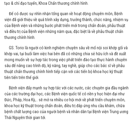
tạo & chỉ đạo tuyến, Khoa Chấn thương chỉnh hình.
Để có được sự nhìn nhận tổng quan về hoạt động chuyên môn, Bệnh
viện đã giới thiệu về quá trình xây dựng, trưởng thành, chức năng, nhiệm vụ
của Bệnh viện và những bước phát triển mới trong chẩn đoán, phẫu thuật
và điều trị của Bệnh viện những năm qua, đặc biệt là về phẫu thuật chấn
thương chỉnh hình.
GS. Torio là người có kinh nghiệm chuyên sâu về mổ nội soi khớp gối và
khớp vai, tại buổi làm việc hai bên đã có những chia sẻ hữu ích và đề xuất
mong muốn về sự hợp tác trong việc phát triển đào tạo thực hành chuyên
sâu để nâng cao trình độ, kỹ năng, tay nghề, giúp cho các bác sĩ về phẫu
thuật chấn thương chỉnh hình tiếp cận với các tiến bộ khoa học kỹ thuật
tiên tiến trên thế giới.
Bệnh viện đẩy mạnh sự hợp tác với các nước, các chuyên gia đầu ngành
của các trường đại học, các Bệnh viện quốc tế có nền y học hiện đại như
Đức, Pháp, Hoa Kỳ,.. sẽ mở ra nhiều cơ hội mới về phát triển chuyên môn,
khoa học kỹ thuật trong chẩn đoán, điều trị đáp ứng nhu cầu khám, chữa
bệnh chất lượng cao của người bệnh và nhân dân tại Bệnh viện Trung ương
Thái Nguyên thời gian tới.