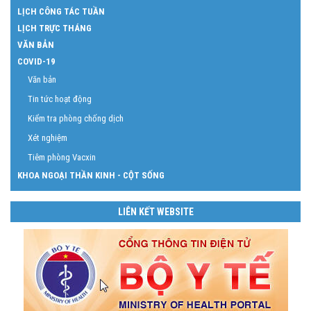
LỊCH CÔNG TÁC TUẦN
LỊCH TRỰC THÁNG
VĂN BẢN
COVID-19
Văn bản
Tin tức hoạt động
Kiểm tra phòng chống dịch
Xét nghiệm
Tiêm phòng Vacxin
KHOA NGOẠI THẦN KINH - CỘT SỐNG
LIÊN KẾT WEBSITE