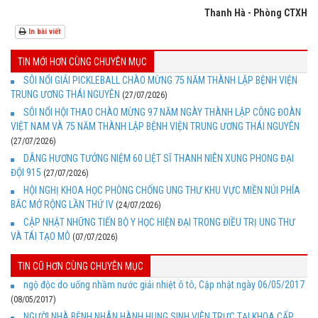
Thanh Hà - Phòng CTXH
In bài viết
TIN MỚI HƠN CÙNG CHUYÊN MỤC
SÔI NỔI GIẢI PICKLEBALL CHÀO MỪNG 75 NĂM THÀNH LẬP BỆNH VIỆN
TRUNG ƯƠNG THÁI NGUYÊN
(27/07/2026)
SÔI NỔI HỘI THAO CHÀO MỪNG 97 NĂM NGÀY THÀNH LẬP CÔNG ĐOÀN
VIỆT NAM VÀ 75 NĂM THÀNH LẬP BỆNH VIỆN TRUNG ƯƠNG THÁI NGUYÊN
(27/07/2026)
DÂNG HƯƠNG TƯỞNG NIỆM 60 LIỆT SĨ THANH NIÊN XUNG PHONG ĐẠI
ĐỘI 915
(27/07/2026)
HỘI NGHỊ KHOA HỌC PHÒNG CHỐNG UNG THƯ KHU VỰC MIỀN NÚI PHÍA
BẮC MỞ RỘNG LẦN THỨ IV
(24/07/2026)
CẬP NHẬT NHỮNG TIẾN BỘ Y HỌC HIỆN ĐẠI TRONG ĐIỀU TRỊ UNG THƯ
VÀ TÁI TẠO MÔ
(07/07/2026)
TIN CŨ HƠN CÙNG CHUYÊN MỤC
ngộ độc do uống nhầm nước giải nhiệt ô tô, Cập nhật ngày 06/05/2017
(08/05/2017)
NGƯỜI NHÀ BỆNH NHÂN HÀNH HUNG SINH VIÊN TRỰC TẠI KHOA CẤP