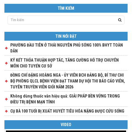
TÌM KIẾM
TIN NỔI BẬT
PHƯỜNG ĐẦU TIÊN Ở THÁI NGUYÊN PHỦ SÓNG 100% BHYT TOÀN
DÂN
KÝ KẾT THỎA THUẬN HỢP TÁC, TĂNG CƯỜNG HỖ TRỢ CHUYÊN
MÔN CHO TUYẾN CƠ SỞ
ĐỒNG CHÍ ĐẶNG HOÀNG NGA - ỦY VIÊN BCH ĐẢNG BỘ, BÍ THƯ CHI
BỘ PHÒNG QLCL BỆNH VIỆN ĐẠT THAM DỰ HỘI THI BÁO CÁO VIÊN,
TUYÊN TRUYỀN VIÊN GIỎI NĂM 2026
Không dùng thuốc vẫn hiệu quả: GIẢI PHÁP BỀN VỮNG TRONG
ĐIỀU TRỊ BỆNH MẠN TÍNH
CỤ BÀ 100 TUỔI BỊ XUẤT HUYẾT TIÊU HÓA NẶNG ĐƯỢC CỨU SỐNG
VIDEO