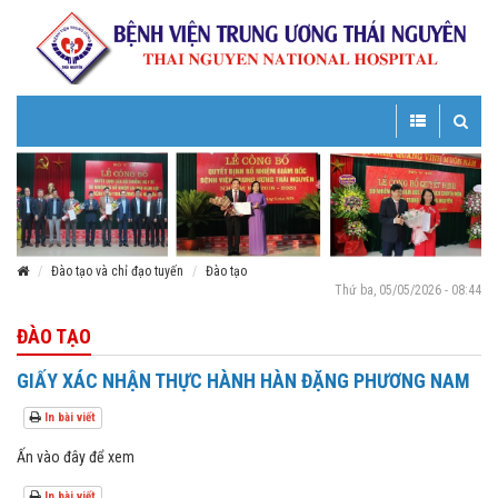
Toggle
Toggle
navigation
navigatio
Đào tạo và chỉ đạo tuyến
Đào tạo
Thứ ba, 05/05/2026 - 08:44
ĐÀO TẠO
GIẤY XÁC NHẬN THỰC HÀNH HÀN ĐẶNG PHƯƠNG NAM
In bài viết
Ấn vào đây để xem
In bài viết