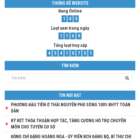
THỐNG KÊ WEBSITE
Đang Online
1
4
5
Lượt xem trong ngày
1
1
6
9
Tổng lượt truy cấp
4
5
4
1
0
7
5
1
TÌM KIẾM
TIN NỔI BẬT
PHƯỜNG ĐẦU TIÊN Ở THÁI NGUYÊN PHỦ SÓNG 100% BHYT TOÀN
DÂN
KÝ KẾT THỎA THUẬN HỢP TÁC, TĂNG CƯỜNG HỖ TRỢ CHUYÊN
MÔN CHO TUYẾN CƠ SỞ
ĐỒNG CHÍ ĐẶNG HOÀNG NGA - ỦY VIÊN BCH ĐẢNG BỘ, BÍ THƯ CHI