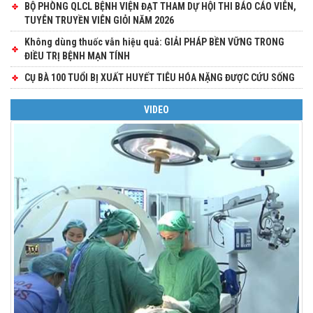
BỘ PHÒNG QLCL BỆNH VIỆN ĐẠT THAM DỰ HỘI THI BÁO CÁO VIÊN,
TUYÊN TRUYỀN VIÊN GIỎI NĂM 2026
Không dùng thuốc vẫn hiệu quả: GIẢI PHÁP BỀN VỮNG TRONG
ĐIỀU TRỊ BỆNH MẠN TÍNH
CỤ BÀ 100 TUỔI BỊ XUẤT HUYẾT TIÊU HÓA NẶNG ĐƯỢC CỨU SỐNG
VIDEO