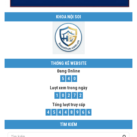
KHOA NỘI SOI
THỐNG KÊ WEBSITE
Đang Online
5
4
0
Lượt xem trong ngày
1
0
2
7
2
Tổng lượt truy cấp
4
5
4
4
8
9
6
6
TÌM KIẾM