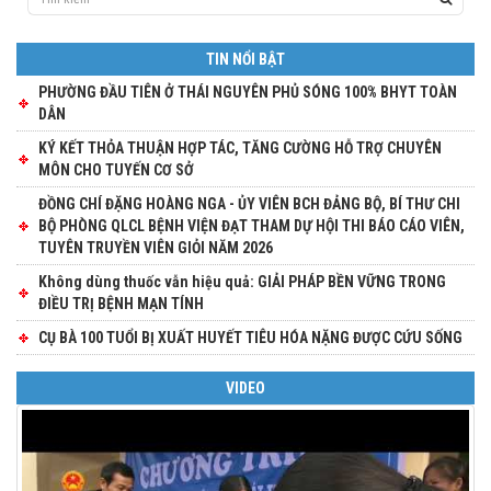
TIN NỔI BẬT
PHƯỜNG ĐẦU TIÊN Ở THÁI NGUYÊN PHỦ SÓNG 100% BHYT TOÀN
DÂN
KÝ KẾT THỎA THUẬN HỢP TÁC, TĂNG CƯỜNG HỖ TRỢ CHUYÊN
MÔN CHO TUYẾN CƠ SỞ
ĐỒNG CHÍ ĐẶNG HOÀNG NGA - ỦY VIÊN BCH ĐẢNG BỘ, BÍ THƯ CHI
BỘ PHÒNG QLCL BỆNH VIỆN ĐẠT THAM DỰ HỘI THI BÁO CÁO VIÊN,
TUYÊN TRUYỀN VIÊN GIỎI NĂM 2026
Không dùng thuốc vẫn hiệu quả: GIẢI PHÁP BỀN VỮNG TRONG
ĐIỀU TRỊ BỆNH MẠN TÍNH
CỤ BÀ 100 TUỔI BỊ XUẤT HUYẾT TIÊU HÓA NẶNG ĐƯỢC CỨU SỐNG
VIDEO