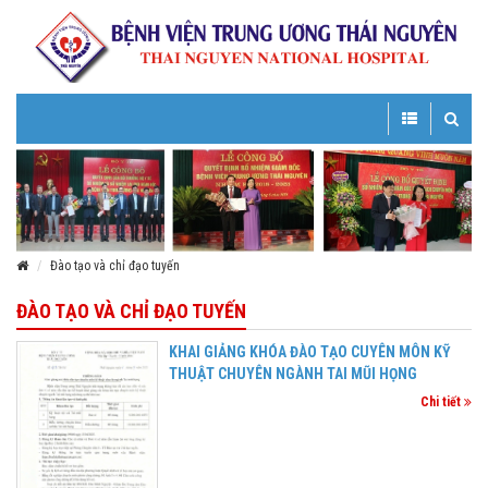
Toggle
Toggle
navigation
navigatio
Đào tạo và chỉ đạo tuyến
ĐÀO TẠO VÀ CHỈ ĐẠO TUYẾN
KHAI GIẢNG KHÓA ĐÀO TẠO CUYÊN MÔN KỸ
THUẬT CHUYÊN NGÀNH TAI MŨI HỌNG
Chi tiết