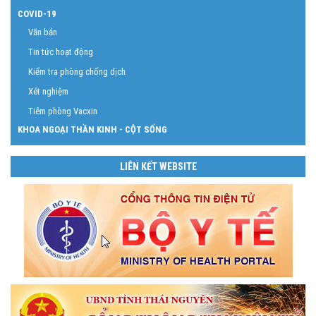
COVID-19
Văn bản
Tin tức hoạt động
Kiểm tra phòng chống dịch
Xét nghiệm
Tiêm phòng Vacxin
KHOA NGOẠI THẦN KINH - CỘT SỐNG
LIÊN KẾT WEBSITE