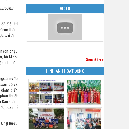
S.BSCKII.
VIDEO
đã điều trị
, được thăm
ợc chỉ định
t hạch chậu
t, bà M hồi
Xem thêm
ện, chỉ cần
HÌNH ẢNH HOẠT ĐỘNG
 ngoài nước
toàn bộ và
 giảm biến
 phẫu thuật
ủa Ban Giám
ướu), ca mổ
T Ung bướu