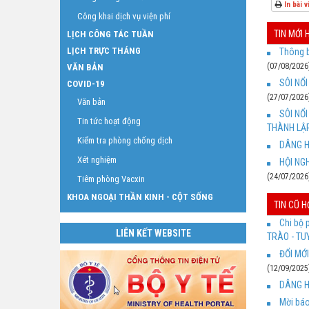
In bài v
Công khai dịch vụ viện phí
TIN MỚI
LỊCH CÔNG TÁC TUẦN
LỊCH TRỰC THÁNG
Thông b
(07/08/2026
VĂN BẢN
SÔI NỔ
COVID-19
(27/07/2026
Văn bản
SÔI NỔ
Tin tức hoạt động
THÀNH LẬP
Kiểm tra phòng chống dịch
DÂNG H
Xét nghiệm
HỘI NG
(24/07/2026
Tiêm phòng Vacxin
KHOA NGOẠI THẦN KINH - CỘT SỐNG
TIN CŨ 
Chi bộ 
LIÊN KẾT WEBSITE
TRÀO - T
ĐỔI MỚ
(12/09/2025
DÂNG H
Mời báo