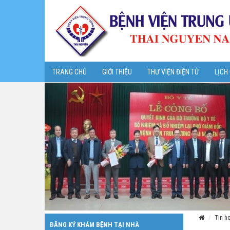
TRANG CHỦ
GIỚI THIỆU
THƯ VIỆN ĐIỆN TỬ
LỊCH
Tin h
ĐĂNG KÝ KHÁM BỆNH TẠI NHÀ