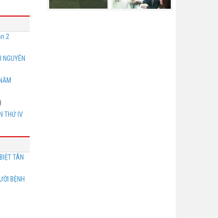
ần 2
I NGUYÊN
 NĂM
)
N THỨ IV
 BIỆT TÂN
ƯỜI BỆNH