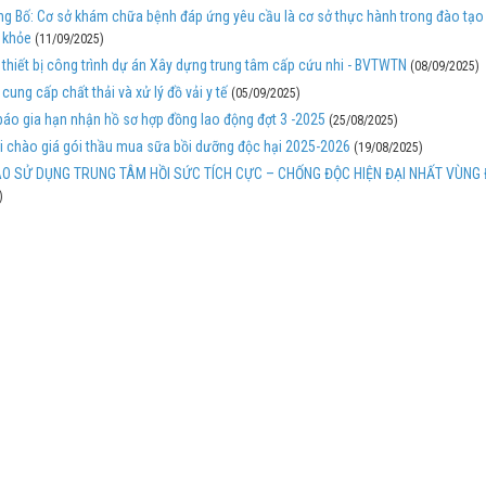
g Bố: Cơ sở khám chữa bệnh đáp ứng yêu cầu là cơ sở thực hành trong đào tạo
 khỏe
(11/09/2025)
 thiết bị công trình dự án Xây dựng trung tâm cấp cứu nhi - BVTWTN
(08/09/2025)
 cung cấp chất thải và xử lý đồ vải y tế
(05/09/2025)
áo gia hạn nhận hồ sơ hợp đồng lao động đợt 3 -2025
(25/08/2025)
 chào giá gói thầu mua sữa bồi dưỡng độc hại 2025-2026
(19/08/2025)
O SỬ DỤNG TRUNG TÂM HỒI SỨC TÍCH CỰC – CHỐNG ĐỘC HIỆN ĐẠI NHẤT VÙNG
)