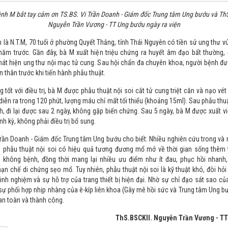
nh M bắt tay cảm ơn TS.BS. Vi Trần Doanh - Giám đốc Trung tâm Ung bướu và Th
Nguyễn Trần Vương - TT Ung bướu ngày ra viện
 là N.T.M, 70 tuổi ở phường Quyết Thắng, tỉnh Thái Nguyên có tiền sử ung thư vú 
năm trước. Gần đây, bà M xuất hiện triệu chứng ra huyết âm đạo bất thường
át hiện ung thư nội mạc tử cung. Sau hội chẩn đa chuyên khoa, người bệnh đư
àn thân trước khi tiến hành phẫu thuật.
g tốt với điều trị, bà M được phẫu thuật nội soi cắt tử cung triệt căn và nạo vé
 diễn ra trong 120 phút, lượng máu chỉ mất tối thiểu (khoảng 15ml). Sau phẫu thuậ
, đi lại được sau 2 ngày, không gặp biến chứng. Sau 5 ngày, bà M được xuất vi
nh kỳ, không phải điều trị bổ sung.
Trần Doanh - Giám đốc Trung tâm Ung bướu cho biết: Nhiều nghiên cứu trong và
h phẫu thuật nội soi có hiệu quả tương đương mổ mở về thời gian sống thêm 
 không bệnh, đồng thời mang lại nhiều ưu điểm như ít đau, phục hồi nhanh,
ạn chế di chứng sẹo mổ. Tuy nhiên, phẫu thuật nội soi là kỹ thuật khó, đòi hỏi
kinh nghiệm và sự hỗ trợ của trang thiết bị hiện đại. Nhờ sự chỉ đạo sát sao c
sự phối hợp nhịp nhàng của ê-kíp liên khoa (Gây mê hồi sức và Trung tâm Ung b
 an toàn và thành công.
ThS.BSCKII. Nguyễn Trần Vương - T