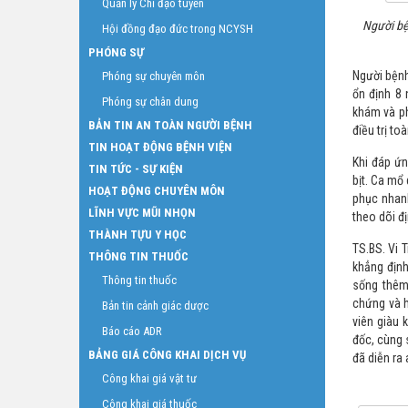
Quản lý Chỉ đạo tuyến
Người bệ
Hội đồng đạo đức trong NCYSH
PHÓNG SỰ
Người bệnh
Phóng sự chuyên môn
ổn định 8 
Phóng sự chân dung
khám và ph
BẢN TIN AN TOÀN NGƯỜI BỆNH
điều trị to
TIN HOẠT ĐỘNG BỆNH VIỆN
Khi đáp ứn
TIN TỨC - SỰ KIỆN
bịt. Ca mổ
HOẠT ĐỘNG CHUYÊN MÔN
phục nhanh
LĨNH VỰC MŨI NHỌN
theo dõi đị
THÀNH TỰU Y HỌC
TS.BS. Vi 
THÔNG TIN THUỐC
khẳng địn
Thông tin thuốc
sống thêm
chứng và h
Bản tin cảnh giác dược
viên giàu 
Báo cáo ADR
đốc, cùng 
BẢNG GIÁ CÔNG KHAI DỊCH VỤ
đã diễn ra
Công khai giá vật tư
Công khai giá thuốc