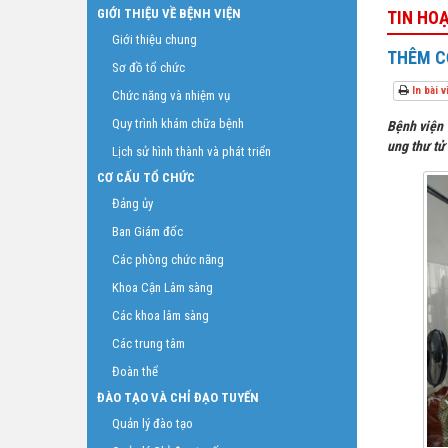
GIỚI THIỆU VỀ BỆNH VIỆN
TIN HO
Giới thiệu chung
THÊM CƠ
Sơ đồ tổ chức
In bài v
Chức năng và nhiệm vụ
Quy trình khám chữa bệnh
Bệnh viện 
ung thư tử
Lịch sử hình thành và phát triển
CƠ CẤU TỔ CHỨC
Đảng ủy
Ban Giám đốc
Các phòng chức năng
Khoa Cận Lâm sàng
Các khoa lâm sàng
Các trung tâm
Đoàn thể
ĐÀO TẠO VÀ CHỈ ĐẠO TUYẾN
Quản lý đào tạo