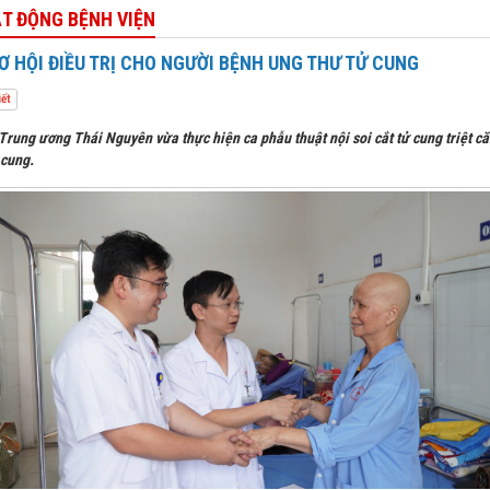
ẠT ĐỘNG BỆNH VIỆN
 HỘI ĐIỀU TRỊ CHO NGƯỜI BỆNH UNG THƯ TỬ CUNG
iết
Trung ương Thái Nguyên vừa thực hiện ca phẫu thuật nội soi cắt tử cung triệt că
 cung.