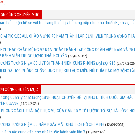
iết
 HƠN CÙNG CHUYÊN MỤC
áo tiếp nhận hồ sơ vật tư, trang thiết bị y tế cung cấp cho nhà thuốc Bệnh viện l
)
I GIẢI PICKLEBALL CHÀO MỪNG 75 NĂM THÀNH LẬP BỆNH VIỆN TRUNG ƯƠNG THÁ
)
I HỘI THAO CHÀO MỪNG 97 NĂM NGÀY THÀNH LẬP CÔNG ĐOÀN VIỆT NAM VÀ 75
 BỆNH VIỆN TRUNG ƯƠNG THÁI NGUYÊN
(27/07/2026)
ƯƠNG TƯỞNG NIỆM 60 LIỆT SĨ THANH NIÊN XUNG PHONG ĐẠI ĐỘI 915
(27/07/2026
HỊ KHOA HỌC PHÒNG CHỐNG UNG THƯ KHU VỰC MIỀN NÚI PHÍA BẮC MỞ RỘNG LẦ
)
HƠN CÙNG CHUYÊN MỤC
phòng Quản lý chất lượng SINH HOẠT CHUYÊN ĐỀ TẠI KHU DI TÍCH QUỐC GIA ĐẶC
UYÊN QUANG
(16/09/2025)
I PHONG CÁCH, THÁI ĐỘ PHỤC VỤ CỦA CÁN BỘ Y TẾ HƯỚNG TỚI SỰ HÀI LÒNG NG
)
ƯƠNG TƯỞNG NIỆM 56 NĂM NGÀY MẤT CHỦ TỊCH HỒ CHÍ MINH
(12/09/2025)
 giá thuốc cung cấp cho nhà thuốc bệnh viện lần 3
(11/09/2025)