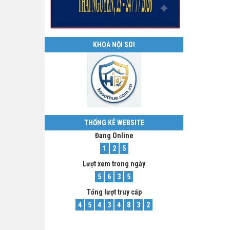
KHOA NỘI SOI
THỐNG KÊ WEBSITE
Đang Online
1
2
5
Lượt xem trong ngày
5
6
3
5
Tổng lượt truy cấp
4
5
4
3
4
8
3
2