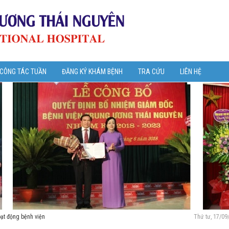
 CÔNG TÁC TUẦN
ĐĂNG KÝ KHÁM BỆNH
TRA CỨU
LIÊN HỆ
oạt động bệnh viện
Thứ tư, 17/09