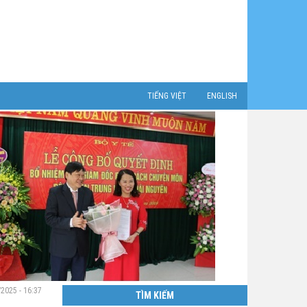
TIẾNG VIỆT
ENGLISH
/2025 - 16:37
TÌM KIẾM