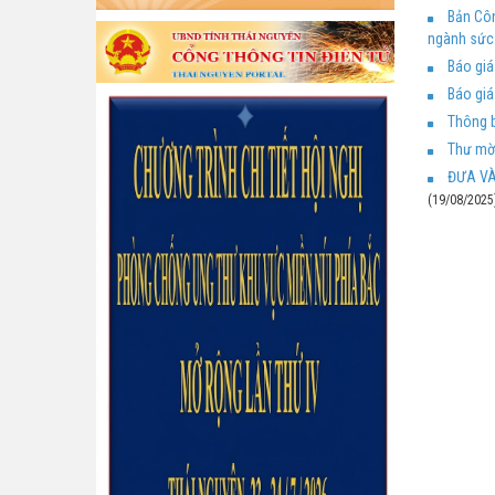
Bản Côn
ngành sức
Báo giá
Báo giá
Thông b
Thư mời
ĐƯA VÀ
(19/08/2025