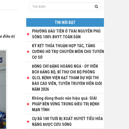
TIN NỔI BẬT
PHƯỜNG ĐẦU TIÊN Ở THÁI NGUYÊN PHỦ
n điều trị
SÓNG 100% BHYT TOÀN DÂN
KÝ KẾT THỎA THUẬN HỢP TÁC, TĂNG
CƯỜNG HỖ TRỢ CHUYÊN MÔN CHO TUYẾN
CƠ SỞ
ĐỒNG CHÍ ĐẶNG HOÀNG NGA - ỦY VIÊN
BCH ĐẢNG BỘ, BÍ THƯ CHI BỘ PHÒNG
QLCL BỆNH VIỆN ĐẠT THAM DỰ HỘI THI
BÁO CÁO VIÊN, TUYÊN TRUYỀN VIÊN GIỎI
NĂM 2026
Không dùng thuốc vẫn hiệu quả: GIẢI
PHÁP BỀN VỮNG TRONG ĐIỀU TRỊ BỆNH
MẠN TÍNH
CỤ BÀ 100 TUỔI BỊ XUẤT HUYẾT TIÊU HÓA
NẶNG ĐƯỢC CỨU SỐNG