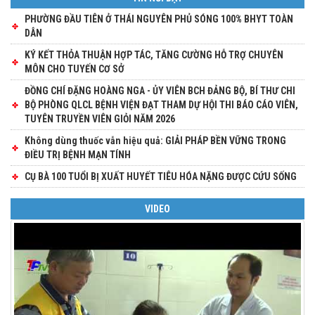
PHƯỜNG ĐẦU TIÊN Ở THÁI NGUYÊN PHỦ SÓNG 100% BHYT TOÀN
DÂN
KÝ KẾT THỎA THUẬN HỢP TÁC, TĂNG CƯỜNG HỖ TRỢ CHUYÊN
MÔN CHO TUYẾN CƠ SỞ
ĐỒNG CHÍ ĐẶNG HOÀNG NGA - ỦY VIÊN BCH ĐẢNG BỘ, BÍ THƯ CHI
BỘ PHÒNG QLCL BỆNH VIỆN ĐẠT THAM DỰ HỘI THI BÁO CÁO VIÊN,
TUYÊN TRUYỀN VIÊN GIỎI NĂM 2026
Không dùng thuốc vẫn hiệu quả: GIẢI PHÁP BỀN VỮNG TRONG
ĐIỀU TRỊ BỆNH MẠN TÍNH
CỤ BÀ 100 TUỔI BỊ XUẤT HUYẾT TIÊU HÓA NẶNG ĐƯỢC CỨU SỐNG
VIDEO