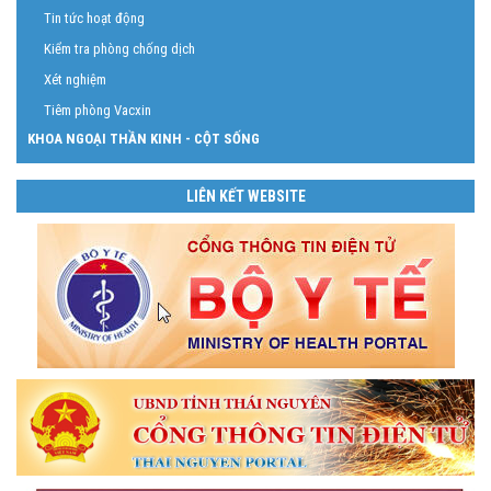
Tin tức hoạt động
Kiểm tra phòng chống dịch
Xét nghiệm
Tiêm phòng Vacxin
KHOA NGOẠI THẦN KINH - CỘT SỐNG
LIÊN KẾT WEBSITE