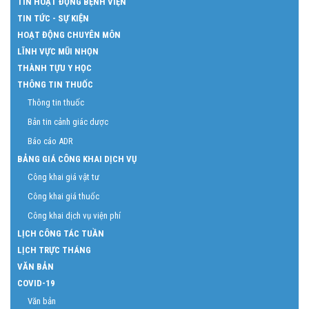
TIN HOẠT ĐỘNG BỆNH VIỆN
TIN TỨC - SỰ KIỆN
HOẠT ĐỘNG CHUYÊN MÔN
LĨNH VỰC MŨI NHỌN
THÀNH TỰU Y HỌC
THÔNG TIN THUỐC
Thông tin thuốc
Bản tin cảnh giác dược
Báo cáo ADR
BẢNG GIÁ CÔNG KHAI DỊCH VỤ
Công khai giá vật tư
Công khai giá thuốc
Công khai dịch vụ viện phí
LỊCH CÔNG TÁC TUẦN
LỊCH TRỰC THÁNG
VĂN BẢN
COVID-19
Văn bản