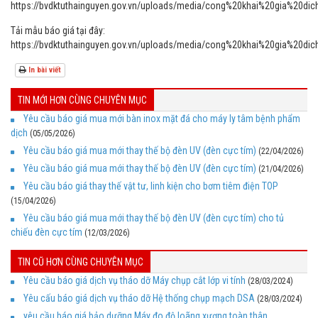
https://bvdktuthainguyen.gov.vn/uploads/media/cong%20khai%20gia%
Tải mẫu báo giá tại đây:
https://bvdktuthainguyen.gov.vn/uploads/media/cong%20khai%20gi
In bài viết
TIN MỚI HƠN CÙNG CHUYÊN MỤC
Yêu cầu báo giá mua mới bàn inox mặt đá cho máy ly tâm bệnh phẩm
dịch
(05/05/2026)
Yêu cầu báo giá mua mới thay thế bộ đèn UV (đèn cực tím)
(22/04/2026)
Yêu cầu báo giá mua mới thay thế bộ đèn UV (đèn cực tím)
(21/04/2026)
Yêu cầu báo giá thay thế vật tư, linh kiện cho bơm tiêm điện TOP
(15/04/2026)
Yêu cầu báo giá mua mới thay thế bộ đèn UV (đèn cực tím) cho tủ
chiếu đèn cực tím
(12/03/2026)
TIN CŨ HƠN CÙNG CHUYÊN MỤC
Yêu cầu báo giá dịch vụ tháo dỡ Máy chụp cắt lớp vi tính
(28/03/2024)
Yêu cấu báo giá dịch vụ tháo dỡ Hệ thống chụp mạch DSA
(28/03/2024)
yêu cầu báo giá bảo dưỡng Máy đo độ loãng xương toàn thân