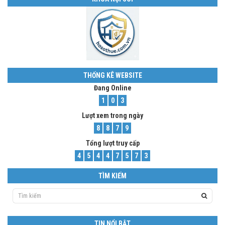
THỐNG KÊ WEBSITE
Đang Online
1
0
3
Lượt xem trong ngày
8
8
7
9
Tổng lượt truy cấp
4
5
4
4
7
5
7
3
TÌM KIẾM
TIN NỔI BẬT