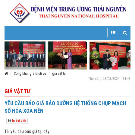
Toggle
Toggle
navigation
navigatio
Công khai giá dịch vụ
giá vật tư
Thứ năm, 28/03/2024 - 14:43
GIÁ VẬT TƯ
YÊU CẦU BÁO GIÁ BẢO DƯỠNG HỆ THỐNG CHỤP MẠCH
SỐ HÓA XÓA NỀN
In bài viết
Tải yêu cầu báo giá tại đây: