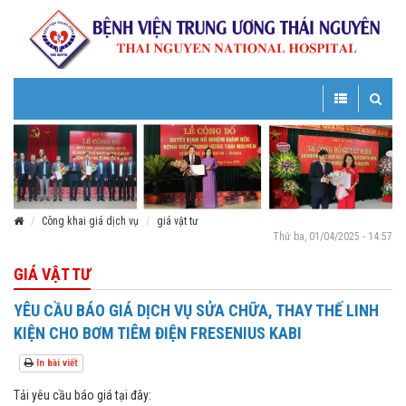
Toggle
Toggle
navigation
navigatio
Công khai giá dịch vụ
giá vật tư
Thứ ba, 01/04/2025 - 14:57
GIÁ VẬT TƯ
YÊU CẦU BÁO GIÁ DỊCH VỤ SỬA CHỮA, THAY THẾ LINH
KIỆN CHO BƠM TIÊM ĐIỆN FRESENIUS KABI
In bài viết
Tải yêu cầu báo giá tại đây: