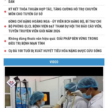
DÂN
KÝ KẾT THỎA THUẬN HỢP TÁC, TĂNG CƯỜNG HỖ TRỢ CHUYÊN
MÔN CHO TUYẾN CƠ SỞ
ĐỒNG CHÍ ĐẶNG HOÀNG NGA - ỦY VIÊN BCH ĐẢNG BỘ, BÍ THƯ CHI
BỘ PHÒNG QLCL BỆNH VIỆN ĐẠT THAM DỰ HỘI THI BÁO CÁO VIÊN,
TUYÊN TRUYỀN VIÊN GIỎI NĂM 2026
Không dùng thuốc vẫn hiệu quả: GIẢI PHÁP BỀN VỮNG TRONG
ĐIỀU TRỊ BỆNH MẠN TÍNH
CỤ BÀ 100 TUỔI BỊ XUẤT HUYẾT TIÊU HÓA NẶNG ĐƯỢC CỨU SỐNG
VIDEO