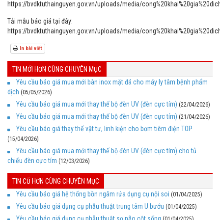
https://bvdktuthainguyen.gov.vn/uploads/media/cong%20khai%20gia%2
Tải mẫu báo giá tại đây:
https://bvdktuthainguyen.gov.vn/uploads/media/cong%20khai%20g
In bài viết
TIN MỚI HƠN CÙNG CHUYÊN MỤC
Yêu cầu báo giá mua mới bàn inox mặt đá cho máy ly tâm bệnh phẩm
dịch
(05/05/2026)
Yêu cầu báo giá mua mới thay thế bộ đèn UV (đèn cực tím)
(22/04/2026)
Yêu cầu báo giá mua mới thay thế bộ đèn UV (đèn cực tím)
(21/04/2026)
Yêu cầu báo giá thay thế vật tư, linh kiện cho bơm tiêm điện TOP
(15/04/2026)
Yêu cầu báo giá mua mới thay thế bộ đèn UV (đèn cực tím) cho tủ
chiếu đèn cực tím
(12/03/2026)
TIN CŨ HƠN CÙNG CHUYÊN MỤC
Yêu cầu báo giá hệ thống bồn ngâm rửa dụng cụ nội soi
(01/04/2025)
Yêu cầu báo giá dụng cụ phẫu thuật trung tâm U bướu
(01/04/2025)
Yêu cầu báo giá dụng cụ phẫu thuật sọ não cột sống
(01/04/2025)