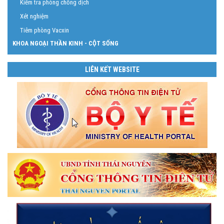
Kiểm tra phòng chống dịch
Xét nghiệm
Tiêm phòng Vacxin
KHOA NGOẠI THẦN KINH - CỘT SỐNG
LIÊN KẾT WEBSITE