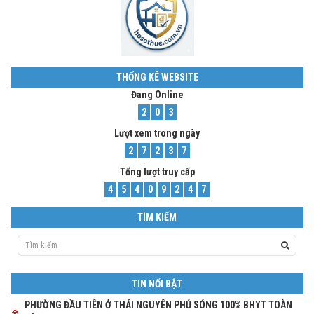
THỐNG KÊ WEBSITE
Đang Online
2
0
3
Lượt xem trong ngày
2
7
2
3
7
Tổng lượt truy cấp
4
5
4
0
9
2
4
7
TÌM KIẾM
TIN NỔI BẬT
PHƯỜNG ĐẦU TIÊN Ở THÁI NGUYÊN PHỦ SÓNG 100% BHYT TOÀN