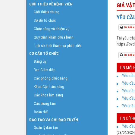
GIỚI THIỆU VỀ BỆNH VIỆN
GIÁ VẬT
Giới thiệu chung
YÊU CẦU
Sơ đồ tổ chức
In bài v
Chức năng và nhiệm vụ
Quy trình khám chữa bệnh
Tải yêu cầu
https://
Lịch sử hình thành và phát triển
CƠ CẤU TỔ CHỨC
In bài v
Đảng ủy
TIN MỚI
Ban Giám đốc
Yêu cầu
Các phòng chức năng
Yêu cầu
Khoa Cận Lâm sàng
Yêu cầu
Các khoa lâm sàng
Yêu cầu
Các trung tâm
Yêu cầu
Đoàn thể
TIN CŨ 
ĐÀO TẠO VÀ CHỈ ĐẠO TUYẾN
Yêu cầu
Quản lý đào tạo
(23/04/2024