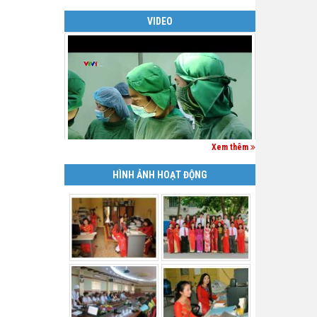
VIDEO
Xem thêm
HÌNH ẢNH HOẠT ĐỘNG