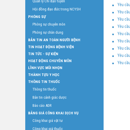
Quản lý Chỉ đạo tuyến
Yêu cầu
Hội đồng đạo đức trong NCYSH
Yêu cầu
PHÓNG SỰ
Yêu cầu
Phóng sự chuyên môn
Yêu cầu
Phóng sự chân dung
Yêu cầu
BẢN TIN AN TOÀN NGƯỜI BỆNH
Yêu cầu
TIN HOẠT ĐỘNG BỆNH VIỆN
Yêu cầu
TIN TỨC - SỰ KIỆN
Yêu cầu
HOẠT ĐỘNG CHUYÊN MÔN
Yêu cầu
LĨNH VỰC MŨI NHỌN
THÀNH TỰU Y HỌC
THÔNG TIN THUỐC
Thông tin thuốc
Bản tin cảnh giác dược
Báo cáo ADR
BẢNG GIÁ CÔNG KHAI DỊCH VỤ
Công khai giá vật tư
Công khai giá thuốc