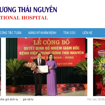
 CÔNG TÁC TUẦN
ĐĂNG KÝ KHÁM BỆNH
TRA CỨU
LIÊN HỆ
khai giá dịch vụ
giá vật tư
Thứ sáu, 03/05/