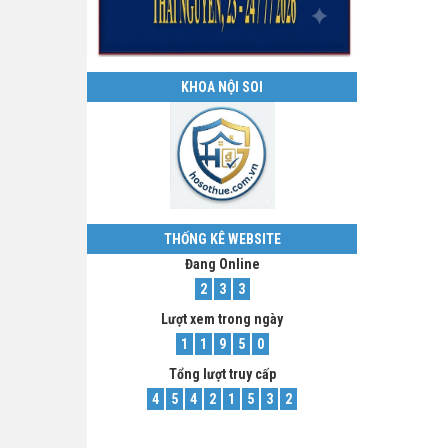
KHOA NỘI SOI
THỐNG KÊ WEBSITE
Đang Online
2
3
3
Lượt xem trong ngày
1
1
9
5
0
Tổng lượt truy cấp
4
5
4
2
1
5
3
2