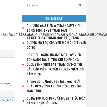
TIN NỔI BẬT
PHƯỜNG ĐẦU TIÊN Ở THÁI NGUYÊN PHỦ
SÓNG 100% BHYT TOÀN DÂN
20vu/gi%C3%A1%20v%E1%BA%ADt%20t%C6%B0/Y%C3%8AU%20C%E1%BA%A6U%20
KÝ KẾT THỎA THUẬN HỢP TÁC, TĂNG
CƯỜNG HỖ TRỢ CHUYÊN MÔN CHO TUYẾN
CƠ SỞ
ĐỒNG CHÍ ĐẶNG HOÀNG NGA - ỦY VIÊN
BCH ĐẢNG BỘ, BÍ THƯ CHI BỘ PHÒNG
QLCL BỆNH VIỆN ĐẠT THAM DỰ HỘI THI
BÁO CÁO VIÊN, TUYÊN TRUYỀN VIÊN GIỎI
NĂM 2026
Không dùng thuốc vẫn hiệu quả: GIẢI
/03/2026)
PHÁP BỀN VỮNG TRONG ĐIỀU TRỊ BỆNH
MẠN TÍNH
CỤ BÀ 100 TUỔI BỊ XUẤT HUYẾT TIÊU HÓA
 hội_lần 2
NẶNG ĐƯỢC CỨU SỐNG