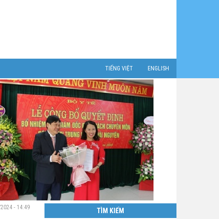
TIẾNG VIỆT
ENGLISH
2024 - 14:49
TÌM KIẾM