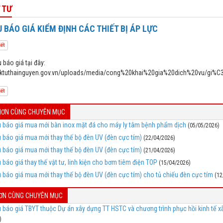
 TƯ
 BÁO GIÁ KIỂM ĐỊNH CÁC THIẾT BỊ ÁP LỰC
iết
 báo giá tại đây:
bvdktuthainguyen.gov.vn/uploads/media/cong%20khai%20gia%20dich%
iết
 HƠN CÙNG CHUYÊN MỤC
 báo giá mua mới bàn inox mặt đá cho máy ly tâm bệnh phẩm dịch
(05/05/2026)
 báo giá mua mới thay thế bộ đèn UV (đèn cực tím)
(22/04/2026)
 báo giá mua mới thay thế bộ đèn UV (đèn cực tím)
(21/04/2026)
 báo giá thay thế vật tư, linh kiện cho bơm tiêm điện TOP
(15/04/2026)
 báo giá mua mới thay thế bộ đèn UV (đèn cực tím) cho tủ chiếu đèn cực tím
(12
HƠN CÙNG CHUYÊN MỤC
 báo giá TBYT thuộc Dự án xây dựng TT HSTC và chương trình phục hồi kinh tế xã
)