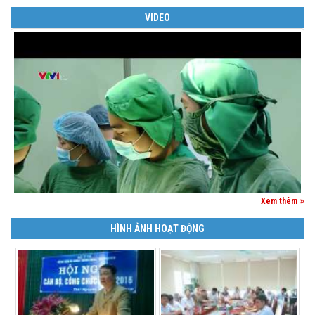
CỤ BÀ 100 TUỔI BỊ XUẤT HUYẾT TIÊU HÓA NẶNG ĐƯỢC CỨU SỐNG
VIDEO
Xem thêm
HÌNH ẢNH HOẠT ĐỘNG