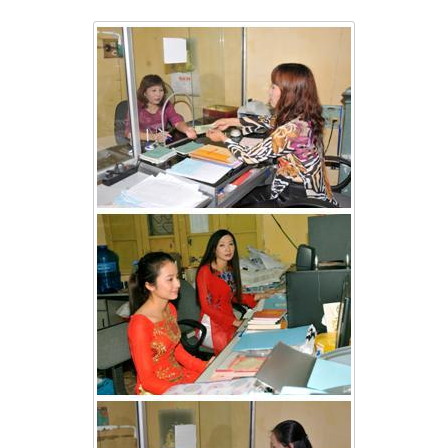
II. CÁC HÌNH ẢNH HOẠT ĐỘNG: