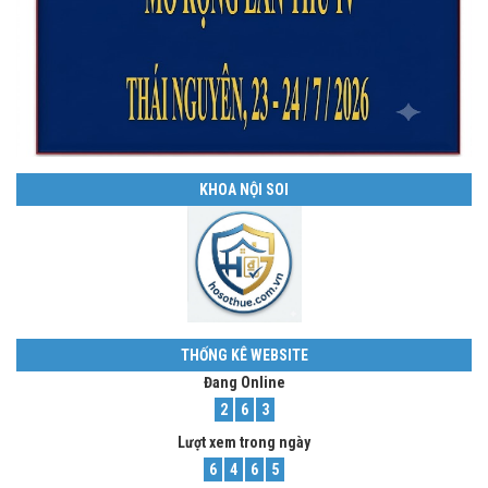
KHOA NỘI SOI
THỐNG KÊ WEBSITE
Đang Online
2
6
3