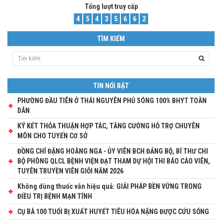
Lượt xem trong ngày
6
4
6
5
Tổng lượt truy cấp
4
5
4
3
5
6
6
2
TÌM KIẾM
TIN NỔI BẬT
PHƯỜNG ĐẦU TIÊN Ở THÁI NGUYÊN PHỦ SÓNG 100% BHYT TOÀN
DÂN
KÝ KẾT THỎA THUẬN HỢP TÁC, TĂNG CƯỜNG HỖ TRỢ CHUYÊN
MÔN CHO TUYẾN CƠ SỞ
ĐỒNG CHÍ ĐẶNG HOÀNG NGA - ỦY VIÊN BCH ĐẢNG BỘ, BÍ THƯ CHI
BỘ PHÒNG QLCL BỆNH VIỆN ĐẠT THAM DỰ HỘI THI BÁO CÁO VIÊN,
TUYÊN TRUYỀN VIÊN GIỎI NĂM 2026
Không dùng thuốc vẫn hiệu quả: GIẢI PHÁP BỀN VỮNG TRONG
ĐIỀU TRỊ BỆNH MẠN TÍNH