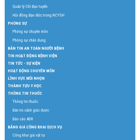
ĐÀO TẠO VÀ CHỈ ĐẠO TUYẾN
Quản lý đào tạo
Quản lý Chỉ đạo tuyến
Hội đồng đạo đức trong NCYSH
PHÓNG SỰ
Phóng sự chuyên môn
Phóng sự chân dung
BẢN TIN AN TOÀN NGƯỜI BỆNH
TIN HOẠT ĐỘNG BỆNH VIỆN
TIN TỨC - SỰ KIỆN
HOẠT ĐỘNG CHUYÊN MÔN
LĨNH VỰC MŨI NHỌN
THÀNH TỰU Y HỌC
THÔNG TIN THUỐC
Thông tin thuốc
Bản tin cảnh giác dược
Báo cáo ADR