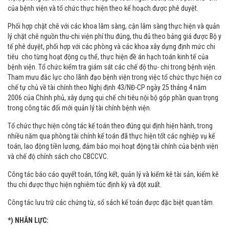
Căn cứ vào chế độ chính sách hiện hành và kế hoạch công tác của bệnh
viện, phòng tài chính kế toán đã lập dự toán ngân sách, kế hoạch thu- chi
của bệnh viện và tổ chức thực hiện theo kế hoạch được phê duyệt.
Phối hợp chặt chẽ với các khoa lâm sàng, cận lâm sàng thực hiện và quản
lý chặt chẽ nguồn thu-chi viện phí thu đúng, thu đủ theo bảng giá được Bộ y
tế phê duyệt, phối hợp với các phòng và các khoa xây dựng định mức chi
tiêu cho từng hoạt động cụ thể, thực hiện đề án hạch toán kinh tế của
bệnh viện. Tổ chức kiểm tra giám sát các chế độ thu- chi trong bệnh viện.
Tham mưu đắc lực cho lãnh đạo bệnh viện trong việc tổ chức thực hiện cơ
chế tự chủ về tài chính theo Nghị định 43/NĐ-CP ngày 25 tháng 4 năm
2006 của Chính phủ, xây dựng qui chế chi tiêu nội bộ góp phần quan trọng
trong công tác đổi mới quản lý tài chính bệnh viện.
Tổ chức thực hiện công tác kế toán theo đúng qui định hiện hành, trong
nhiều năm qua phòng tài chính kế toán đã thực hiện tốt các nghiệp vụ kế
toán, lao động tiền lương, đảm bảo mọi hoạt động tài chính của bệnh viện
và chế độ chính sách cho CBCCVC.
Công tác báo cáo quyết toán, tổng kết, quản lý và kiểm kê tài sản, kiểm kê
thu chi được thực hiện nghiêm túc định kỳ và đột xuất.
Công tác lưu trữ các chứng từ, sổ sách kế toán được đặc biệt quan tâm.