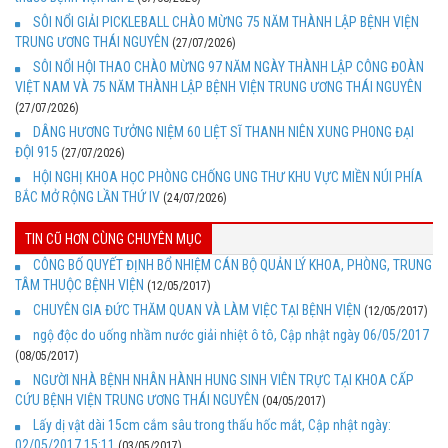
SÔI NỔI GIẢI PICKLEBALL CHÀO MỪNG 75 NĂM THÀNH LẬP BỆNH VIỆN
TRUNG ƯƠNG THÁI NGUYÊN
(27/07/2026)
SÔI NỔI HỘI THAO CHÀO MỪNG 97 NĂM NGÀY THÀNH LẬP CÔNG ĐOÀN
VIỆT NAM VÀ 75 NĂM THÀNH LẬP BỆNH VIỆN TRUNG ƯƠNG THÁI NGUYÊN
(27/07/2026)
DÂNG HƯƠNG TƯỞNG NIỆM 60 LIỆT SĨ THANH NIÊN XUNG PHONG ĐẠI
ĐỘI 915
(27/07/2026)
HỘI NGHỊ KHOA HỌC PHÒNG CHỐNG UNG THƯ KHU VỰC MIỀN NÚI PHÍA
BẮC MỞ RỘNG LẦN THỨ IV
(24/07/2026)
TIN CŨ HƠN CÙNG CHUYÊN MỤC
CÔNG BỐ QUYẾT ĐỊNH BỔ NHIỆM CÁN BỘ QUẢN LÝ KHOA, PHÒNG, TRUNG
TÂM THUỘC BỆNH VIỆN
(12/05/2017)
CHUYÊN GIA ĐỨC THĂM QUAN VÀ LÀM VIỆC TẠI BỆNH VIỆN
(12/05/2017)
ngộ độc do uống nhầm nước giải nhiệt ô tô, Cập nhật ngày 06/05/2017
(08/05/2017)
NGƯỜI NHÀ BỆNH NHÂN HÀNH HUNG SINH VIÊN TRỰC TẠI KHOA CẤP
CỨU BỆNH VIỆN TRUNG ƯƠNG THÁI NGUYÊN
(04/05/2017)
Lấy dị vật dài 15cm cắm sâu trong thấu hốc mắt, Cập nhật ngày:
02/05/2017 15:11
(03/05/2017)