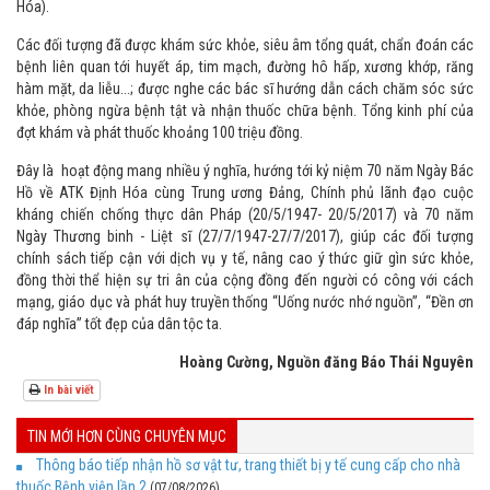
Hóa).
Các đối tượng đã được khám sức khỏe, siêu âm tổng quát, chẩn đoán các
bệnh liên quan tới huyết áp, tim mạch, đường hô hấp, xương khớp, răng
hàm mặt, da liễu...; được nghe các bác sĩ hướng dẫn cách chăm sóc sức
khỏe, phòng ngừa bệnh tật và nhận thuốc chữa bệnh. Tổng kinh phí của
đợt khám và phát thuốc khoảng 100 triệu đồng.
Đây là hoạt động mang nhiều ý nghĩa, hướng tới kỷ niệm 70 năm Ngày Bác
Hồ về ATK Định Hóa cùng Trung ương Đảng, Chính phủ lãnh đạo cuộc
kháng chiến chống thực dân Pháp (20/5/1947- 20/5/2017) và 70 năm
Ngày Thương binh - Liệt sĩ (27/7/1947-27/7/2017), giúp các đối tượng
chính sách tiếp cận với dịch vụ y tế, nâng cao ý thức giữ gìn sức khỏe,
đồng thời thể hiện sự tri ân của cộng đồng đến người có công với cách
mạng, giáo dục và phát huy truyền thống “Uống nước nhớ nguồn”, “Đền ơn
đáp nghĩa” tốt đẹp của dân tộc ta.
Hoàng Cường, Nguồn đăng Báo Thái Nguyên
In bài viết
TIN MỚI HƠN CÙNG CHUYÊN MỤC
Thông báo tiếp nhận hồ sơ vật tư, trang thiết bị y tế cung cấp cho nhà
thuốc Bệnh viện lần 2
(07/08/2026)