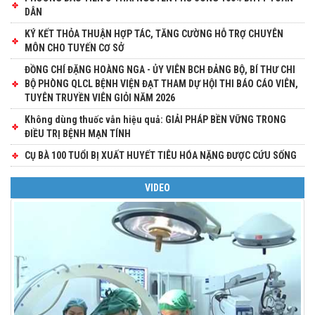
DÂN
KÝ KẾT THỎA THUẬN HỢP TÁC, TĂNG CƯỜNG HỖ TRỢ CHUYÊN
MÔN CHO TUYẾN CƠ SỞ
ĐỒNG CHÍ ĐẶNG HOÀNG NGA - ỦY VIÊN BCH ĐẢNG BỘ, BÍ THƯ CHI
BỘ PHÒNG QLCL BỆNH VIỆN ĐẠT THAM DỰ HỘI THI BÁO CÁO VIÊN,
TUYÊN TRUYỀN VIÊN GIỎI NĂM 2026
Không dùng thuốc vẫn hiệu quả: GIẢI PHÁP BỀN VỮNG TRONG
ĐIỀU TRỊ BỆNH MẠN TÍNH
CỤ BÀ 100 TUỔI BỊ XUẤT HUYẾT TIÊU HÓA NẶNG ĐƯỢC CỨU SỐNG
VIDEO