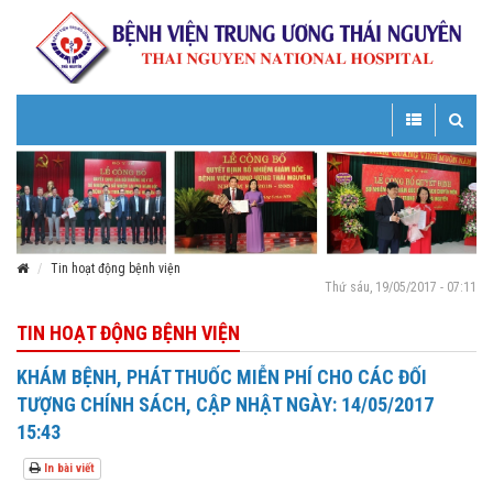
Toggle
Toggle
navigation
navigatio
Tin hoạt động bệnh viện
Thứ sáu, 19/05/2017 - 07:11
TIN HOẠT ĐỘNG BỆNH VIỆN
KHÁM BỆNH, PHÁT THUỐC MIỄN PHÍ CHO CÁC ĐỐI
TƯỢNG CHÍNH SÁCH, CẬP NHẬT NGÀY: 14/05/2017
15:43
In bài viết