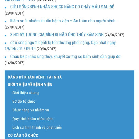
CỨU SỐNG BỆNH NHÂN SHOCK NẶNG DO CHẢY MÁU SAU ĐẺ
(28/04/2017)
Kiểm soát nhiễm khuẩn bệnh viện – An toàn cho người bệnh
(27/04/2017)
3 NGƯỜI TRONG GIA ĐÌNH BỊ NÃO ÚNG THỦY BẨM SINH
(24/04/2017)
cứu sống người bệnh bị tổn thương phổi nặng, Cập nhật ngày:
19/04/2017 09:19
(20/04/2017)
Cháu bé bị não úng thủy, khuyết xương sọ bẩm sinh cần giúp đỡ
(14/04/2017)
ĐĂNG KÝ KHÁM BỆNH TẠI NHÀ
GIỚI THIỆU VỀ BỆNH VIỆN
Giới thiệu chung
Sơ đồ tổ chức
Chức năng và nhiệm vụ
Quy trình khám chữa bệnh
Lịch sử hình thành và phát triển
CƠ CẤU TỔ CHỨC