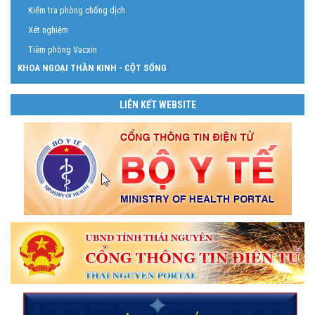
Kiểm tra phòng chống dịch
Xét nghiệm
Tiêm phòng Vacxin
KHOA NGOẠI THẦN KINH - CỘT SỐNG
LIÊN KẾT WEBSITE