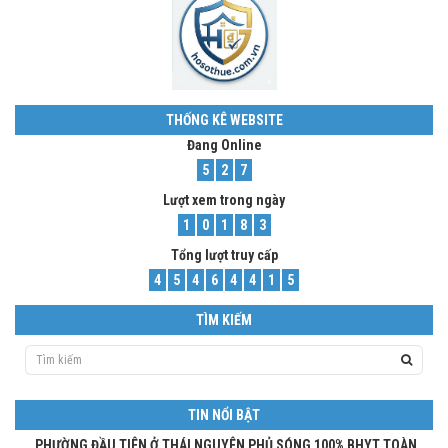
THỐNG KÊ WEBSITE
Đang Online
5
2
7
Lượt xem trong ngày
1
0
1
8
3
Tổng lượt truy cấp
4
5
4
6
4
4
1
5
TÌM KIẾM
TIN NỔI BẬT
PHƯỜNG ĐẦU TIÊN Ở THÁI NGUYÊN PHỦ SÓNG 100% BHYT TOÀN