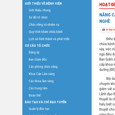
GIỚI THIỆU VỀ BỆNH VIỆN
HOẠT Đ
Giới thiệu chung
NÂNG CA
Sơ đồ tổ chức
NGHỀ
Chức năng và nhiệm vụ
In bài v
Quy trình khám chữa bệnh
Điều dưỡng
Lịch sử hình thành và phát triển
chữa bệnh 
CƠ CẤU TỔ CHỨC
vậy, việc 
Đảng ủy
ngũ điều dư
Ban Giám đ
Ban Giám đốc
cấp khoa n
Các phòng chức năng
dưỡng (ĐD)
Khoa Cận Lâm sàng
Nội dung t
Các khoa lâm sàng
chuyên kho
Các trung tâm
giám sát v
Lãnh đạo K
Đoàn thể
thuyết là 
ĐÀO TẠO VÀ CHỈ ĐẠO TUYẾN
hiểu biết 
Quản lý đào tạo
thuyết cho 
năng thực 