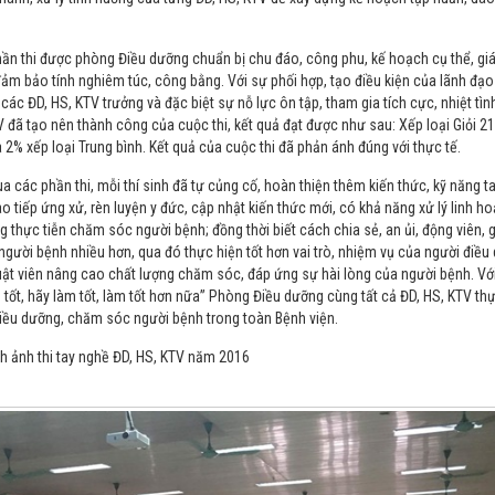
thi được phòng Điều dưỡng chuẩn bị chu đáo, công phu, kế hoạch cụ thể, giá
đảm bảo tính nghiêm túc, công bằng. Với sự phối hợp, tạo điều kiện của lãnh đạ
các ĐD, HS, KTV trưởng và đặc biệt sự nỗ lực ôn tập, tham gia tích cực, nhiệt tì
V đã tạo nên thành công của cuộc thi, kết quả đạt được như sau: Xếp loại Giỏi 21
 2% xếp loại Trung bình. Kết quả của cuộc thi đã phản ánh đúng với thực tế.
ác phần thi, mỗi thí sinh đã tự củng cố, hoàn thiện thêm kiến thức, kỹ năng t
o tiếp ứng xử, rèn luyện y đức, cập nhật kiến thức mới, có khả năng xử lý linh ho
g thực tiễn chăm sóc người bệnh; đồng thời biết cách chia sẻ, an ủi, động viên, 
người bệnh nhiều hơn, qua đó thực hiện tốt hơn vai trò, nhiệm vụ của người điều
huật viên nâng cao chất lượng chăm sóc, đáp ứng sự hài lòng của người bệnh. Vớ
m tốt, hãy làm tốt, làm tốt hơn nữa” Phòng Điều dưỡng cùng tất cả ĐD, HS, KTV thự
iều dưỡng, chăm sóc người bệnh trong toàn Bệnh viện.
h ảnh thi tay nghề ĐD, HS, KTV năm 2016