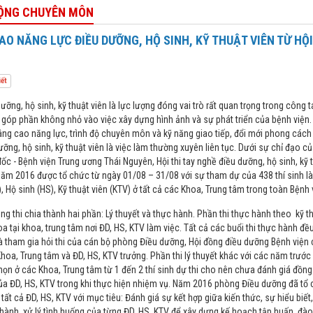
ỘNG CHUYÊN MÔN
O NĂNG LỰC ĐIỀU DƯỠNG, HỘ SINH, KỸ THUẬT VIÊN TỪ HỘI
iết
, hộ sinh, kỹ thuật viên là lực lượng đóng vai trò rất quan trọng trong công 
góp phần không nhỏ vào việc xây dựng hình ảnh và sự phát triển của bệnh viện. 
nâng cao năng lực, trình độ chuyên môn và kỹ năng giao tiếp, đổi mới phong cách
ỡng, hộ sinh, kỹ thuật viên là việc làm thường xuyên liên tục. Dưới sự chỉ đạo c
ốc - Bệnh viện Trung ương Thái Nguyên, Hội thi tay nghề điều dưỡng, hộ sinh, kỹ 
ăm 2016 được tổ chức từ ngày 01/08 – 31/08 với sự tham dự của 438 thí sinh là
, Hộ sinh (HS), Kỹ thuật viên (KTV) ở tất cả các Khoa, Trung tâm trong toàn Bệnh 
hi chia thành hai phần: Lý thuyết và thực hành. Phần thi thực hành theo kỹ t
a tại khoa, trung tâm nơi ĐD, HS, KTV làm việc. Tất cả các buổi thi thực hành đề
à tham gia hỏi thi của cán bộ phòng Điều dưỡng, Hội đồng điều dưỡng Bệnh viện 
hoa, Trung tâm và ĐD, HS, KTV trưởng. Phần thi lý thuyết khác với các năm trước 
chọn ở các Khoa, Trung tâm từ 1 đến 2 thí sinh dự thi cho nên chưa đánh giá đồn
của ĐD, HS, KTV trong khi thực hiện nhiệm vụ. Năm 2016 phòng Điều dưỡng đã tổ c
tất cả ĐD, HS, KTV với mục tiêu: Đánh giá sự kết hợp giữa kiến thức, sự hiểu biết
hành, xử lý tình huống của từng ĐD, HS, KTV để xây dựng kế hoạch tập huấn, đào