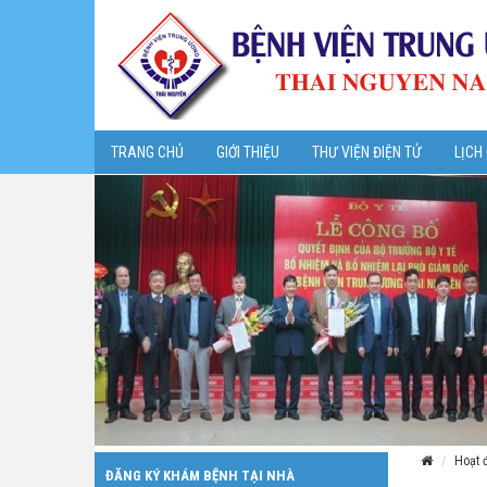
TRANG CHỦ
GIỚI THIỆU
THƯ VIỆN ĐIỆN TỬ
LỊCH
Hoạt 
ĐĂNG KÝ KHÁM BỆNH TẠI NHÀ