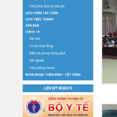
Công khai dịch vụ viện phí
LỊCH CÔNG TÁC TUẦN
LỊCH TRỰC THÁNG
VĂN BẢN
COVID-19
Văn bản
Tin tức hoạt động
Kiểm tra phòng chống dịch
Xét nghiệm
Tiêm phòng Vacxin
KHOA NGOẠI THẦN KINH - CỘT SỐNG
LIÊN KẾT WEBSITE