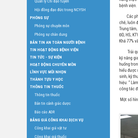
Quản lý Chỉ đạo tuyến
bệnh viện.
Hội đồng đạo đức trong NCYSH
Các phần 
PHÓNG SỰ
chẽ, luôn 
Phóng sự chuyên môn
Trung tâm, 
Phóng sự chân dung
ĐD, HS, KT
Khá 77% và
BẢN TIN AN TOÀN NGƯỜI BỆNH
TIN HOẠT ĐỘNG BỆNH VIỆN
Trải qua c
TIN TỨC - SỰ KIỆN
kỹ năng gia
huống tron
HOẠT ĐỘNG CHUYÊN MÔN
hiểu được 
LĨNH VỰC MŨI NHỌN
sinh, kỹ t
THÀNH TỰU Y HỌC
hiệu: “ Là
THÔNG TIN THUỐC
công tác đ
Thông tin thuốc
Một số hìn
Bản tin cảnh giác dược
Báo cáo ADR
BẢNG GIÁ CÔNG KHAI DỊCH VỤ
Công khai giá vật tư
Công khai giá thuốc