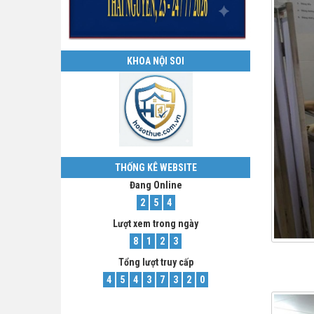
KHOA NỘI SOI
THỐNG KÊ WEBSITE
Đang Online
2
5
4
Lượt xem trong ngày
8
1
2
3
Tổng lượt truy cấp
4
5
4
3
7
3
2
0