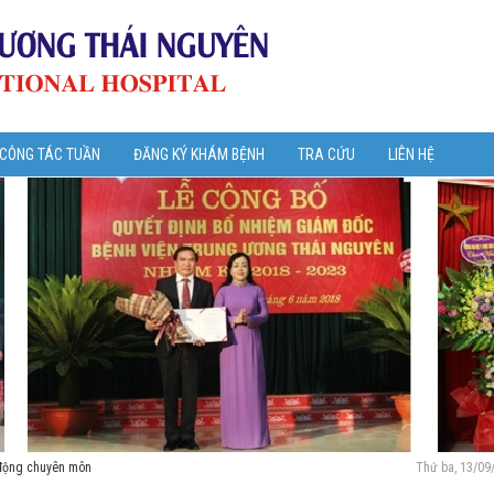
 CÔNG TÁC TUẦN
ĐĂNG KÝ KHÁM BỆNH
TRA CỨU
LIÊN HỆ
động chuyên môn
Thứ ba, 13/09