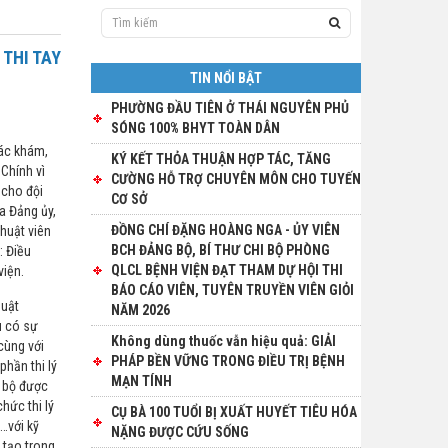
 THI TAY
TIN NỔI BẬT
PHƯỜNG ĐẦU TIÊN Ở THÁI NGUYÊN PHỦ
SÓNG 100% BHYT TOÀN DÂN
tác khám,
KÝ KẾT THỎA THUẬN HỢP TÁC, TĂNG
Chính vì
CƯỜNG HỖ TRỢ CHUYÊN MÔN CHO TUYẾN
 cho đội
CƠ SỞ
ủa Đảng ủy,
ĐỒNG CHÍ ĐẶNG HOÀNG NGA - ỦY VIÊN
thuật viên
BCH ĐẢNG BỘ, BÍ THƯ CHI BỘ PHÒNG
: Điều
QLCL BỆNH VIỆN ĐẠT THAM DỰ HỘI THI
viện.
BÁO CÁO VIÊN, TUYÊN TRUYỀN VIÊN GIỎI
huật
NĂM 2026
u có sự
Không dùng thuốc vẫn hiệu quả: GIẢI
cùng với
PHÁP BỀN VỮNG TRONG ĐIỀU TRỊ BỆNH
phần thi lý
MẠN TÍNH
g bộ được
hức thi lý
CỤ BÀ 100 TUỔI BỊ XUẤT HUYẾT TIÊU HÓA
,…với kỹ
NẶNG ĐƯỢC CỨU SỐNG
 tạo trong