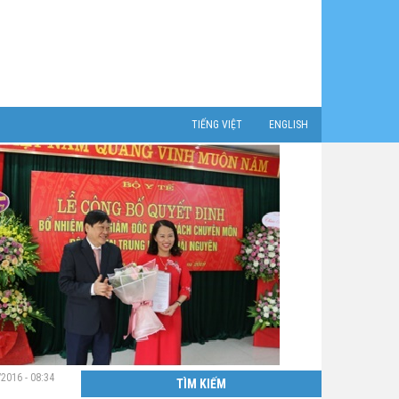
TIẾNG VIỆT
ENGLISH
/2016 - 08:34
TÌM KIẾM