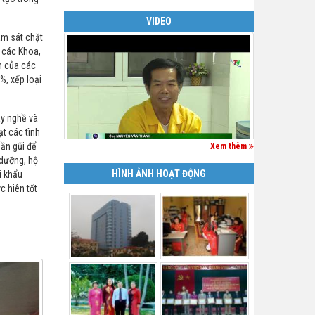
VIDEO
m sát chặt
o các Khoa,
nh của các
%, xếp loại
ay nghề và
ạt các tình
gần gũi để
Xem thêm
 dưỡng, hộ
HÌNH ẢNH HOẠT ĐỘNG
i khẩu
c hiên tốt