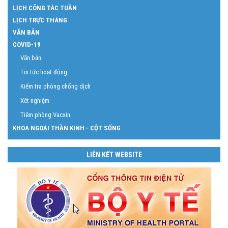
LỊCH CÔNG TÁC TUẦN
LỊCH TRỰC THÁNG
VĂN BẢN
COVID-19
Văn bản
Tin tức hoạt động
Kiểm tra phòng chống dịch
Xét nghiệm
Tiêm phòng Vacxin
KHOA NGOẠI THẦN KINH - CỘT SỐNG
LIÊN KẾT WEBSITE