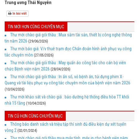
Trung ương Thái Nguyên
In bài viết
TIN MỚI HƠN CÙNG CHUYÊN MỤC
Thư mời chào giá gói thầu : Mua sắm tài sản, thiết bị công nghệ thông
tin năm 2026
(29/06/2026)
Thư mời báo giá: V/v thuê trạm đọc Chẩn đoán hình ảnh phục vụ công
tác chuyên môn
(27/05/2026)
Thư mời chào giá gói thầu : May quấn áo công tác cho cán bộ viên
chức Bệnh viện năm 2026
(28/04/2026)
Thư mời chào giá gói thầu : In ấn sổ, vỏ bệnh án, túi đựng phim X-
Quang và tài liệu phục vụ công tác chuyên môn của bệnh viện năm 2026
(10/04/2026)
Thư mời khảo sát và chào giá : bảo dưỡng hệ thống điều hòa TT khối
nhà 15 tầng
(10/04/2026)
TIN CŨ HƠN CÙNG CHUYÊN MỤC
Thông báo danh sách và triệu tập thí sinh đủ điều kiện dự xét tuyển
vòng 2
(02/01/2024)
Thư mời chào giá gói thầu mua máy tính, máy in cho bệnh viện năm