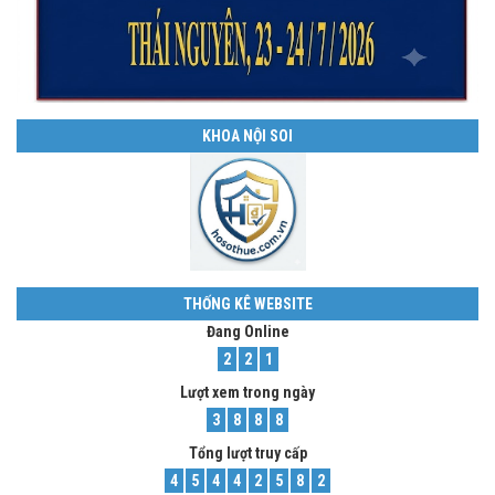
KHOA NỘI SOI
THỐNG KÊ WEBSITE
Đang Online
2
2
1
Lượt xem trong ngày
3
8
8
8
Tổng lượt truy cấp
4
5
4
4
2
5
8
2