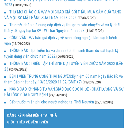
2023
(10/05/2023)
THƯ MỜI CHÀO GIÁ V/V MỜI CHÀO GIÁ GÓI THẦU MUA SẮM QUÀ TẶNG
VÀ MỘT SỐ MẶT HÀNG SUẤT NĂM 2023-2024
(27/04/2023)
Thư mời chào giá cung cấp dịch vụ thu gom, vận chuyển và xử lý chất
thải y tế nguy hại tại BV TW Thái Nguyên năm 2023
(11/01/2023)
CÔNG VĂN : V/v báo giá dịch vụ vệ sinh công nghiệp làm sạch bệnh
viện
(15/09/2022)
THÔNG BÁO : lịch kiểm tra và danh sách thí sinh tham dự sát hạch kỳ
tuyển dụng viên chức năm 2022
(06/09/2022)
THÔNG BÁO : TRIỆU TẬP THÍ SINH DỰ TUYỂN VIÊN CHỨC NĂM 2022 (LẦN
2 )
(05/09/2022)
BỆNH VIỆN TRUNG ƯƠNG THÁI NGUYÊN:Kỷ niệm 60 năm Ngày Bác Hồ về
thăm Cập nhật ngày: 13/03/2020 11:02 (GMT +7)
(13/03/2020)
NÂNG CAO KỸ NĂNG TƯ VẤN,GIÁO DỤC SỨC KHỎE - CHẤT LƯỢNG VÀ SỰ
HÀI LÒNG CỦA NGƯỜI BỆNH
(24/04/2019)
Cấp thuốc miễn phí cho người nghèo tại Thái Nguyên
(22/01/2018)
ĐĂNG KÝ KHÁM BỆNH TẠI NHÀ
GIỚI THIỆU VỀ BỆNH VIỆN