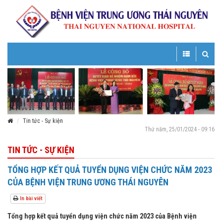
Toggle
Toggle
navigation
navigatio
Tin tức - Sự kiện
Thứ năm, 25/01/2024 - 09:16
TIN TỨC - SỰ KIỆN
TỔNG HỢP KẾT QUẢ TUYỂN DỤNG VIỆN CHỨC NĂM 2023
CỦA BỆNH VIỆN TRUNG ƯƠNG THÁI NGUYÊN
In bài viết
Tổng hợp kết quả tuyển dụng viện chức năm 2023 của Bệnh viện