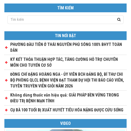
TÌM KIẾM
TIN NỔI BẬT
PHƯỜNG ĐẦU TIÊN Ở THÁI NGUYÊN PHỦ SÓNG 100% BHYT TOÀN
DÂN
KÝ KẾT THỎA THUẬN HỢP TÁC, TĂNG CƯỜNG HỖ TRỢ CHUYÊN
MÔN CHO TUYẾN CƠ SỞ
ĐỒNG CHÍ ĐẶNG HOÀNG NGA - ỦY VIÊN BCH ĐẢNG BỘ, BÍ THƯ CHI
BỘ PHÒNG QLCL BỆNH VIỆN ĐẠT THAM DỰ HỘI THI BÁO CÁO VIÊN,
TUYÊN TRUYỀN VIÊN GIỎI NĂM 2026
Không dùng thuốc vẫn hiệu quả: GIẢI PHÁP BỀN VỮNG TRONG
ĐIỀU TRỊ BỆNH MẠN TÍNH
CỤ BÀ 100 TUỔI BỊ XUẤT HUYẾT TIÊU HÓA NẶNG ĐƯỢC CỨU SỐNG
VIDEO