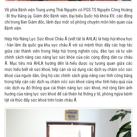
Về phía Bệnh viện Trung ương Thái Nguyên có PGS.TS Nguyễn Công Hoàng
- Bí thư Đảng ủy, Giám đốc Bệnh viện, Đại biểu Quốc hội khóa XV; các đồng
chí trong Ban Giám đốc, lãnh đạo một số phòng chuyên môn liên quan của
Bệnh viện.
Hiệp Hội Năng Lực Sức Khoẻ Châu Á (viết tắt là AHLA) là hiệp hội khoa học
- hàn lâm đa quốc gia khu vực châu Á với sứ mệnh thúc đẩy các hợp tác
giữa các thành viên trong Hiệp hội trong nghiên cứu, đào tạo và tư vấn
chính sách nâng cao năng lực sức khỏe của các cộng đồng dân cư châu
Á. Mục tiêu mà AHLA hướng đến là hiểu được sự tương quan giữa các
mức hiểu biết về sức khoẻ, tiếp cận và sử dụng các dịch vụ chăm sóc sức
khoẻ của người dân; Ủng hộ các chính sách giúp nâng cao tính công bằng
trong tiếp cận các dịch vụ chăm sóc sức khoẻ cũng như tính hiệu quả của
các dịch vụ đó thông qua cải thiện năng lực sức khoẻ, mở rộng tầm ảnh
hưởng của năng lực sức khoẻ để cải thiện hệ thống y tế, phòng ngừa bệnh
tật và thúc đẩy sức khoẻ trên toàn châu Á.