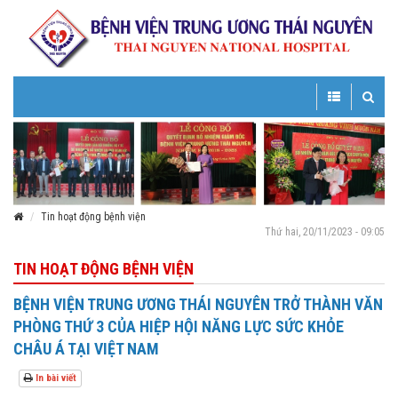
Toggle
Toggle
navigation
navigatio
Tin hoạt động bệnh viện
Thứ hai, 20/11/2023 - 09:05
TIN HOẠT ĐỘNG BỆNH VIỆN
BỆNH VIỆN TRUNG ƯƠNG THÁI NGUYÊN TRỞ THÀNH VĂN
PHÒNG THỨ 3 CỦA HIỆP HỘI NĂNG LỰC SỨC KHỎE
CHÂU Á TẠI VIỆT NAM
In bài viết