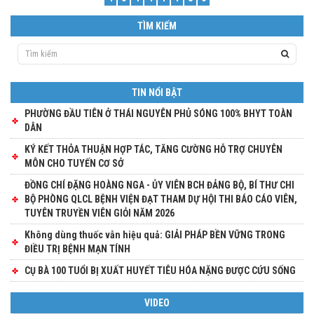
TÌM KIẾM
TIN NỔI BẬT
PHƯỜNG ĐẦU TIÊN Ở THÁI NGUYÊN PHỦ SÓNG 100% BHYT TOÀN
DÂN
KÝ KẾT THỎA THUẬN HỢP TÁC, TĂNG CƯỜNG HỖ TRỢ CHUYÊN
MÔN CHO TUYẾN CƠ SỞ
ĐỒNG CHÍ ĐẶNG HOÀNG NGA - ỦY VIÊN BCH ĐẢNG BỘ, BÍ THƯ CHI
BỘ PHÒNG QLCL BỆNH VIỆN ĐẠT THAM DỰ HỘI THI BÁO CÁO VIÊN,
TUYÊN TRUYỀN VIÊN GIỎI NĂM 2026
Không dùng thuốc vẫn hiệu quả: GIẢI PHÁP BỀN VỮNG TRONG
ĐIỀU TRỊ BỆNH MẠN TÍNH
CỤ BÀ 100 TUỔI BỊ XUẤT HUYẾT TIÊU HÓA NẶNG ĐƯỢC CỨU SỐNG
VIDEO