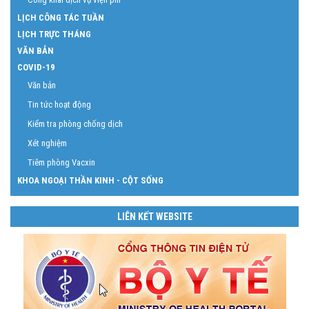
LỊCH CÔNG TÁC TUẦN
LỊCH TRỰC THÁNG
VĂN BẢN
COVID-19
Văn bản
Tin tức hoạt động
Kiểm tra phòng chống dịch
Xét nghiệm
Tiêm phòng Vacxin
KHOA NGOẠI THẦN KINH - CỘT SỐNG
LIÊN KẾT WEBSITE