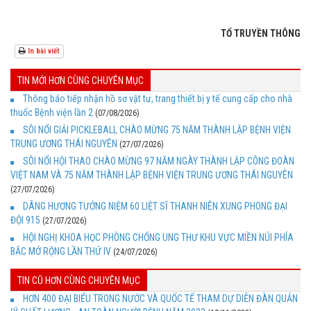
TỔ TRUYỀN THÔNG
In bài viết
TIN MỚI HƠN CÙNG CHUYÊN MỤC
Thông báo tiếp nhận hồ sơ vật tư, trang thiết bị y tế cung cấp cho nhà
thuốc Bệnh viện lần 2
(07/08/2026)
SÔI NỔI GIẢI PICKLEBALL CHÀO MỪNG 75 NĂM THÀNH LẬP BỆNH VIỆN
TRUNG ƯƠNG THÁI NGUYÊN
(27/07/2026)
SÔI NỔI HỘI THAO CHÀO MỪNG 97 NĂM NGÀY THÀNH LẬP CÔNG ĐOÀN
VIỆT NAM VÀ 75 NĂM THÀNH LẬP BỆNH VIỆN TRUNG ƯƠNG THÁI NGUYÊN
(27/07/2026)
DÂNG HƯƠNG TƯỞNG NIỆM 60 LIỆT SĨ THANH NIÊN XUNG PHONG ĐẠI
ĐỘI 915
(27/07/2026)
HỘI NGHỊ KHOA HỌC PHÒNG CHỐNG UNG THƯ KHU VỰC MIỀN NÚI PHÍA
BẮC MỞ RỘNG LẦN THỨ IV
(24/07/2026)
TIN CŨ HƠN CÙNG CHUYÊN MỤC
HƠN 400 ĐẠI BIỂU TRONG NƯỚC VÀ QUỐC TẾ THAM DỰ DIỄN ĐÀN QUẢN