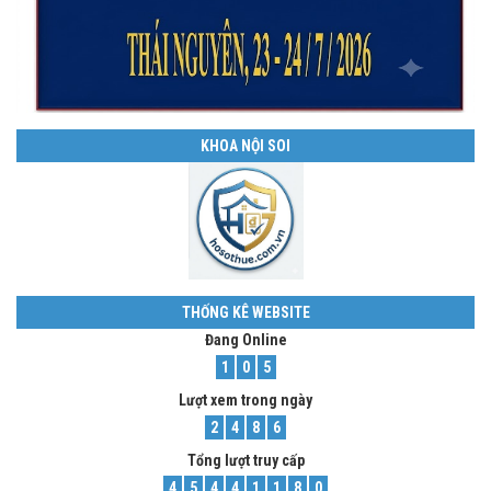
KHOA NỘI SOI
THỐNG KÊ WEBSITE
Đang Online
1
0
5
Lượt xem trong ngày
2
4
8
6
Tổng lượt truy cấp
4
5
4
4
1
1
8
0