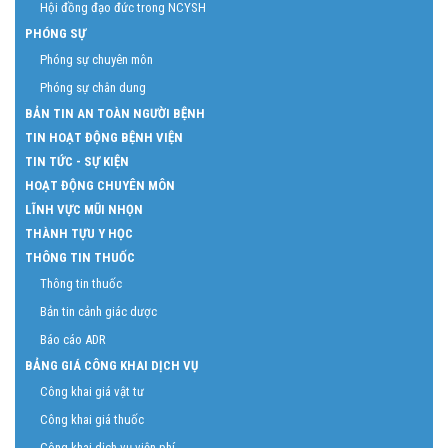
Hội đồng đạo đức trong NCYSH
PHÓNG SỰ
Phóng sự chuyên môn
Phóng sự chân dung
BẢN TIN AN TOÀN NGƯỜI BỆNH
TIN HOẠT ĐỘNG BỆNH VIỆN
TIN TỨC - SỰ KIỆN
HOẠT ĐỘNG CHUYÊN MÔN
LĨNH VỰC MŨI NHỌN
THÀNH TỰU Y HỌC
THÔNG TIN THUỐC
Thông tin thuốc
Bản tin cảnh giác dược
Báo cáo ADR
BẢNG GIÁ CÔNG KHAI DỊCH VỤ
Công khai giá vật tư
Công khai giá thuốc
Công khai dịch vụ viện phí