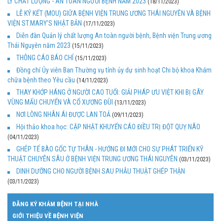
LÝ CHẤT LƯỢNG - AN TOÀN NGƯỜI BỆNH NĂM 2023
(18/11/2023)
LỄ KÝ KẾT (MOU) GIỮA BỆNH VIỆN TRUNG ƯƠNG THÁI NGUYÊN VÀ BỆNH
VIỆN ST.MARY’S NHẬT BẢN
(17/11/2023)
Diễn đàn Quản lý chất lượng An toàn người bệnh, Bệnh viện Trung ương
Thái Nguyên năm 2023
(15/11/2023)
THÔNG CÁO BÁO CHÍ
(15/11/2023)
Đồng chí Ủy viên Ban Thường vụ tỉnh ủy dự sinh hoạt Chi bộ khoa Khám
chữa bệnh theo Yêu cầu
(14/11/2023)
THAY KHỚP HÁNG Ở NGƯỜI CAO TUỔI: GIẢI PHÁP ƯU VIỆT KHI BỊ GÃY
VÙNG MẤU CHUYỂN VÀ CỔ XƯƠNG ĐÙI
(13/11/2023)
NƠI LÒNG NHÂN ÁI ĐƯỢC LAN TOẢ
(09/11/2023)
Hội thảo khoa học: CẬP NHẬT KHUYẾN CÁO ĐIỀU TRỊ ĐỘT QUỴ NÃO
(04/11/2023)
GHÉP TẾ BÀO GỐC TỰ THÂN - HƯỚNG ĐI MỚI CHO SỰ PHÁT TRIỂN KỸ
THUẬT CHUYÊN SÂU Ở BỆNH VIỆN TRUNG ƯƠNG THÁI NGUYÊN
(03/11/2023)
DINH DƯỠNG CHO NGƯỜI BỆNH SAU PHẪU THUẬT GHÉP THẬN
(03/11/2023)
ĐĂNG KÝ KHÁM BỆNH TẠI NHÀ
GIỚI THIỆU VỀ BỆNH VIỆN