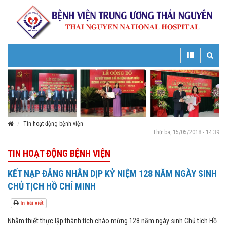
Toggle
Toggle
navigation
navigatio
Tin hoạt động bệnh viện
Thứ ba, 15/05/2018 - 14:39
TIN HOẠT ĐỘNG BỆNH VIỆN
KẾT NẠP ĐẢNG NHÂN DỊP KỶ NIỆM 128 NĂM NGÀY SINH
CHỦ TỊCH HỒ CHÍ MINH
In bài viết
Nhằm thiết thực lập thành tích chào mừng 128 năm ngày sinh Chủ tịch Hồ