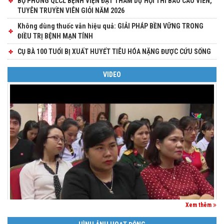
BỘ PHÒNG QLCL BỆNH VIỆN ĐẠT THAM DỰ HỘI THI BÁO CÁO VIÊN,
TUYÊN TRUYỀN VIÊN GIỎI NĂM 2026
Không dùng thuốc vẫn hiệu quả: GIẢI PHÁP BỀN VỮNG TRONG
ĐIỀU TRỊ BỆNH MẠN TÍNH
CỤ BÀ 100 TUỔI BỊ XUẤT HUYẾT TIÊU HÓA NẶNG ĐƯỢC CỨU SỐNG
VIDEO
Xem thêm