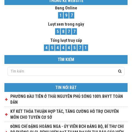
THỐNG KÊ WEBSITE
Đang Online
1
9
7
Lượt xem trong ngày
5
8
7
7
Tổng lượt truy cấp
4
5
4
4
4
5
7
1
TÌM KIẾM
TIN NỔI BẬT
PHƯỜNG ĐẦU TIÊN Ở THÁI NGUYÊN PHỦ SÓNG 100% BHYT TOÀN
DÂN
KÝ KẾT THỎA THUẬN HỢP TÁC, TĂNG CƯỜNG HỖ TRỢ CHUYÊN
MÔN CHO TUYẾN CƠ SỞ
ĐỒNG CHÍ ĐẶNG HOÀNG NGA - ỦY VIÊN BCH ĐẢNG BỘ, BÍ THƯ CHI