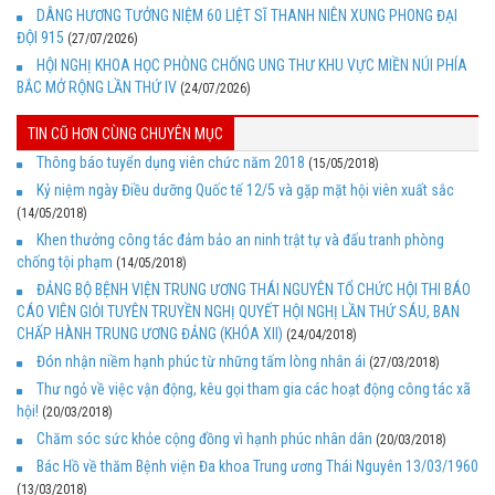
DÂNG HƯƠNG TƯỞNG NIỆM 60 LIỆT SĨ THANH NIÊN XUNG PHONG ĐẠI
ĐỘI 915
(27/07/2026)
HỘI NGHỊ KHOA HỌC PHÒNG CHỐNG UNG THƯ KHU VỰC MIỀN NÚI PHÍA
BẮC MỞ RỘNG LẦN THỨ IV
(24/07/2026)
TIN CŨ HƠN CÙNG CHUYÊN MỤC
Thông báo tuyển dụng viên chức năm 2018
(15/05/2018)
Kỷ niệm ngày Điều dưỡng Quốc tế 12/5 và gặp mặt hội viên xuất sắc
(14/05/2018)
Khen thưởng công tác đảm bảo an ninh trật tự và đấu tranh phòng
chống tội phạm
(14/05/2018)
ĐẢNG BỘ BỆNH VIỆN TRUNG ƯƠNG THÁI NGUYÊN TỔ CHỨC HỘI THI BÁO
CÁO VIÊN GIỎI TUYÊN TRUYỀN NGHỊ QUYẾT HỘI NGHỊ LẦN THỨ SÁU, BAN
CHẤP HÀNH TRUNG ƯƠNG ĐẢNG (KHÓA XII)
(24/04/2018)
Đón nhận niềm hạnh phúc từ những tấm lòng nhân ái
(27/03/2018)
Thư ngỏ về việc vận động, kêu gọi tham gia các hoạt động công tác xã
hội!
(20/03/2018)
Chăm sóc sức khỏe cộng đồng vì hạnh phúc nhân dân
(20/03/2018)
Bác Hồ về thăm Bệnh viện Đa khoa Trung ương Thái Nguyên 13/03/1960
(13/03/2018)