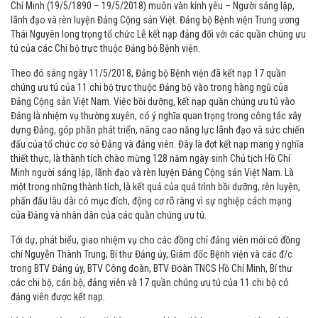
Chí Minh (19/5/1890 – 19/5/2018) muôn vàn kính yêu – Người sáng lập,
lãnh đạo và rèn luyện Đảng Cộng sản Việt. Đảng bộ Bệnh viện Trung ương
Thái Nguyên long trọng tổ chức Lễ kết nạp đảng đối với các quần chúng ưu
tú của các Chi bộ trực thuộc Đảng bộ Bệnh viện.
Theo đó sáng ngày 11/5/2018, Đảng bộ Bệnh viện đã kết nạp 17 quần
chúng ưu tú của 11 chi bộ trực thuộc Đảng bộ vào trong hàng ngũ của
Đảng Cộng sản Việt Nam. Việc bồi dưỡng, kết nạp quần chúng ưu tú vào
Đảng là nhiệm vụ thường xuyên, có ý nghĩa quan trọng trong công tác xây
dựng Đảng, góp phần phát triển, nâng cao năng lực lãnh đạo và sức chiến
đấu của tổ chức cơ sở Đảng và đảng viên. Đây là đợt kết nạp mang ý nghĩa
thiết thực, là thành tích chào mừng 128 năm ngày sinh Chủ tịch Hồ Chí
Minh người sáng lập, lãnh đạo và rèn luyện Đảng Cộng sản Việt Nam. Là
một trong những thành tích, là kết quả của quá trình bồi dưỡng, rèn luyện,
phấn đấu lâu dài có mục đích, động cơ rõ ràng vì sự nghiệp cách mạng
của Đảng và nhân dân của các quần chúng ưu tú.
Tới dự, phát biểu, giao nhiệm vụ cho các đồng chí đảng viên mới có đồng
chí Nguyễn Thành Trung, Bí thư Đảng ủy, Giám đốc Bệnh viện và các đ/c
trong BTV Đảng ủy, BTV Công đoàn, BTV Đoàn TNCS Hồ Chí Minh, Bí thư
các chi bộ, cán bộ, đảng viên và 17 quần chúng ưu tú của 11 chi bộ có
đảng viên được kết nạp.