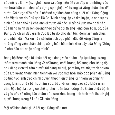
sức nỗ lực làm việc, nghiên cứu và cống hiến để vun đắp cho những ước
mơ hoài bão cao đẹp, xây dựng sự nghiệp và tương lai vững chắc cho đất
nước. Có được điều này là nhờ có sự lãnh đạo sáng suốt của Đảng Cộng
sản Việt Nam do Chủ tịch Hồ Chí Minh sáng lập và rèn luyện, là nhờ sự hy
sinh của bao thế hệ cha anh đi trước đã gác lại tất cả ước mơ hoài bão
của riêng mình để lên đường theo tiếng gọi thiêng liêng của Tổ quốc, của
Đảng, để chiến đấu giành độc lập tự do cho dân tộc, đem lại hạnh phúc
cho nhân dân. Và xin hứa sẽ luôn tích cực phấn đấu để xứng đáng là
những đảng viên chân chính, công hiến hết mình vì lời dậy của Đảng “Sống
là cho đâu chỉ nhận riêng mình”.
Đảng bộ Bệnh viện tổ chức kết nạp đảng viên nhằm tiếp tục tăng cường
thêm sức mạnh của Đảng về số lượng, chất lượng, bổ sung cho Đảng đội
ngũ đảng viên trẻ tâm huyết, tài năng, trí tuệ, phát huy vai trò, trách nhiệm
của lực lượng thanh niên tiên tiến với ước mơ, hoài bão góp phần để Đảng
bộ tiếp tục lãnh đạo chính quyền thực hiện thắng lợi nhiệm vụ chính trị
trong khám, chữa bệnh, chăm sóc, bảo vệ và nâng cao sức khỏe nhân
dân. Đặc biệt là trong cơ chế tự chủ hoàn toàn công tác khám chữa bệnh
và yêu cầu về công tác chăm sóc sức khỏe trong tình hình mới theo Nghị
quyết Trung ương 6 khóa XII của Đảng.
Một số hình ảnh tại Lễ kết nạp Đảng viên mới