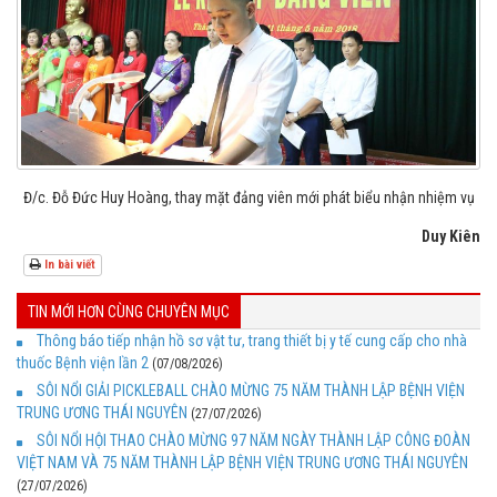
Đ/c. Đỗ Đức Huy Hoàng, thay mặt đảng viên mới phát biểu nhận nhiệm vụ
Duy Kiên
In bài viết
TIN MỚI HƠN CÙNG CHUYÊN MỤC
Thông báo tiếp nhận hồ sơ vật tư, trang thiết bị y tế cung cấp cho nhà
thuốc Bệnh viện lần 2
(07/08/2026)
SÔI NỔI GIẢI PICKLEBALL CHÀO MỪNG 75 NĂM THÀNH LẬP BỆNH VIỆN
TRUNG ƯƠNG THÁI NGUYÊN
(27/07/2026)
SÔI NỔI HỘI THAO CHÀO MỪNG 97 NĂM NGÀY THÀNH LẬP CÔNG ĐOÀN
VIỆT NAM VÀ 75 NĂM THÀNH LẬP BỆNH VIỆN TRUNG ƯƠNG THÁI NGUYÊN
(27/07/2026)