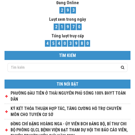
Đang Online
2
9
3
Lượt xem trong ngày
2
1
9
7
0
Tổng lượt truy cấp
4
5
4
0
3
9
8
0
TÌM KIẾM
TIN NỔI BẬT
PHƯỜNG ĐẦU TIÊN Ở THÁI NGUYÊN PHỦ SÓNG 100% BHYT TOÀN
DÂN
KÝ KẾT THỎA THUẬN HỢP TÁC, TĂNG CƯỜNG HỖ TRỢ CHUYÊN
MÔN CHO TUYẾN CƠ SỞ
ĐỒNG CHÍ ĐẶNG HOÀNG NGA - ỦY VIÊN BCH ĐẢNG BỘ, BÍ THƯ CHI
BỘ PHÒNG QLCL BỆNH VIỆN ĐẠT THAM DỰ HỘI THI BÁO CÁO VIÊN,