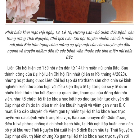
Phát biểu khai mạc Hội nghị, TS. Lê Thị Hương Lan - hó Giám đốc Bệnh viện
Trung ương Thái Nguyên, Chủ tịch Liên Chi hội Truyền nhiễm các tỉnh miền
núi phía Bắc trân trọng chào mừng sự góp mặt của
các chuyên gia đầu
ngành về truyền nhiễm đến từ các bệnh viện thuộc các tỉnh miền núi phía
Bắc.
Liên Chi hội hiện có 159 hội viên đến từ 14 tỉnh miền núi phía Bắc. Sau
thành công của Đại hội Liên Chi hội lần nhất (diễn ra hồi tháng 4/2023),
những hoạt động được Liên Chi hội tạo đã trở thành sân chơi chia sẻ kinh
nghiệm, kiến thức phù hợp với điều kiện thực tế tại từng cơ sở y tế dưới
nhiều hình thức, thu hút được sự quan tâm, tham gia của đông đảo hội
viên, như: tổ chức Hội thảo khoa học kết hợp đào tạo liên tục chuyên đề
Cập nhật chẩn đoán, điều trị nhiễm khuẩn huyết và viêm gan virus B, C
mạn; Báo cáo chuyên đề Viêm gan tự miễn tại Hội thảo khoa học trực
tuyến với các bệnh viện trong khu vực; Báo cáo chuyên đề Chẩn đoán,
điều trị và phòng chống dịch bệnh bạch hầu, tại Hội nghị tập huấn cho cán
bộ y tế khu vực Thái Nguyên khi xuất hiện ổ dịch Bạch hầu tại Thái Nguyên;
Cập nhật điều trị biến chứng Xơ gan tại Hội thảo khoa học trực tuyến với