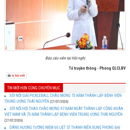
Báo cáo viên tại Hội nghị
Tổ truyền thông - Phòng QLCLBV
In bài viết
TIN MỚI HƠN CÙNG CHUYÊN MỤC
SÔI NỔI GIẢI PICKLEBALL CHÀO MỪNG 75 NĂM THÀNH LẬP BỆNH VIỆN
TRUNG ƯƠNG THÁI NGUYÊN
(27/07/2026)
SÔI NỔI HỘI THAO CHÀO MỪNG 97 NĂM NGÀY THÀNH LẬP CÔNG ĐOÀN
VIỆT NAM VÀ 75 NĂM THÀNH LẬP BỆNH VIỆN TRUNG ƯƠNG THÁI NGUYÊN
(27/07/2026)
DÂNG HƯƠNG TƯỞNG NIỆM 60 LIỆT SĨ THANH NIÊN XUNG PHONG ĐẠI