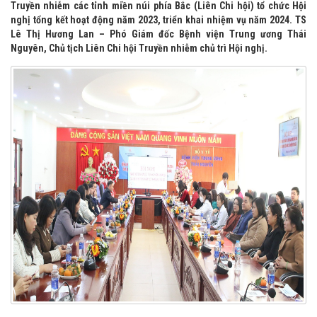
Truyền nhiễm các tỉnh miền núi phía Bắc (Liên Chi hội) tổ chức Hội
nghị tổng kết hoạt động năm 2023, triển khai nhiệm vụ năm 2024. TS
Lê Thị Hương Lan – Phó Giám đốc Bệnh viện Trung ương Thái
Nguyên, Chủ tịch Liên Chi hội Truyền nhiễm chủ trì Hội nghị.