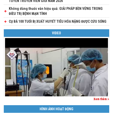
TUYÊN TRUYỀN VIÊN GIỎI NĂM 2026
Không dùng thuốc vẫn hiệu quả: GIẢI PHÁP BỀN VỮNG TRONG
ĐIỀU TRỊ BỆNH MẠN TÍNH
CỤ BÀ 100 TUỔI BỊ XUẤT HUYẾT TIÊU HÓA NẶNG ĐƯỢC CỨU SỐNG
VIDEO
Xem thêm
HÌNH ẢNH HOẠT ĐỘNG