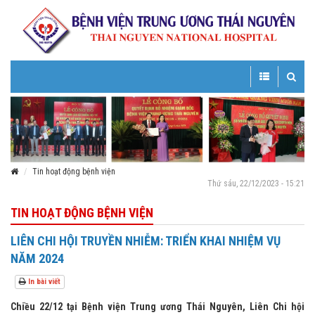
Toggle
Toggle
navigation
navigatio
Tin hoạt động bệnh viện
Thứ sáu, 22/12/2023 - 15:21
TIN HOẠT ĐỘNG BỆNH VIỆN
LIÊN CHI HỘI TRUYỀN NHIỄM: TRIỂN KHAI NHIỆM VỤ
NĂM 2024
In bài viết
Chiều 22/12 tại Bệnh viện Trung ương Thái Nguyên, Liên Chi hội