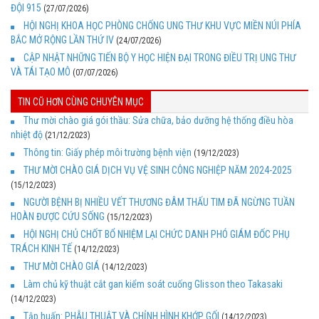
ĐỘI 915
(27/07/2026)
HỘI NGHỊ KHOA HỌC PHÒNG CHỐNG UNG THƯ KHU VỰC MIỀN NÚI PHÍA
BẮC MỞ RỘNG LẦN THỨ IV
(24/07/2026)
CẬP NHẬT NHỮNG TIẾN BỘ Y HỌC HIỆN ĐẠI TRONG ĐIỀU TRỊ UNG THƯ
VÀ TÁI TẠO MÔ
(07/07/2026)
TIN CŨ HƠN CÙNG CHUYÊN MỤC
Thư mời chào giá gói thầu: Sửa chữa, bảo dưỡng hệ thống điều hòa
nhiệt độ
(21/12/2023)
Thông tin: Giấy phép môi trường bệnh viện
(19/12/2023)
THƯ MỜI CHÀO GIÁ DỊCH VỤ VỆ SINH CÔNG NGHIỆP NĂM 2024-2025
(15/12/2023)
NGƯỜI BỆNH BỊ NHIỀU VẾT THƯƠNG ĐÂM THẤU TIM ĐÃ NGỪNG TUẦN
HOÀN ĐƯỢC CỨU SỐNG
(15/12/2023)
HỘI NGHỊ CHỦ CHỐT BỔ NHIỆM LẠI CHỨC DANH PHÓ GIÁM ĐỐC PHỤ
TRÁCH KINH TẾ
(14/12/2023)
THƯ MỜI CHÀO GIÁ
(14/12/2023)
Làm chủ kỹ thuật cắt gan kiểm soát cuống Glisson theo Takasaki
(14/12/2023)
Tập huấn: PHẪU THUẬT VÀ CHỈNH HÌNH KHỚP GỐI
(14/12/2023)