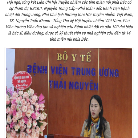
Hội nghị tổng kết Liên Chi hội Truyền nhiễm các tỉnh miền núi phía Bắc có
sự tham dự BSCKII. Nguyễn Trung Cấp - Phó Giám đốc Bệnh viện Bệnh
nhiệt đới Trung ương, Phó Chủ tịch thường trực Hội Truyền nhiễm Việt Nam;
TS. Nguyễn Tuấn Khanh - Tổng Thư ký Hội truyền nhiễm Việt Nam, Phó
Viện trưởng Viện đào tạo và nghiên cứu Bệnh nhiệt đới và gần 100 đại biểu
là bác sĩ, điều dưỡng, dược sĩ, kỹ thuật viên và nhà nghiên cứu đến từ 14
tỉnh miền núi phía Bắc.