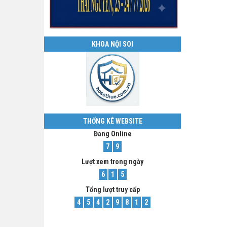
KHOA NỘI SOI
THỐNG KÊ WEBSITE
Đang Online
7
9
Lượt xem trong ngày
6
1
5
Tổng lượt truy cấp
4
5
4
2
9
8
1
2