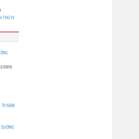
)
N THỨ IV
SỐNG
12/2023)
N 70 NĂM
U DƯỠNG