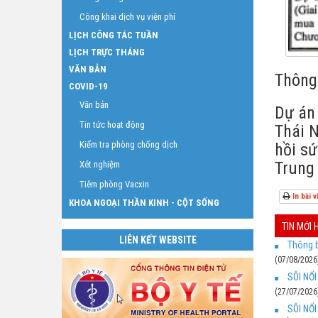
Công khai dịch vụ viện phí
LỊCH CÔNG TÁC TUẦN
LỊCH TRỰC THÁNG
VĂN BẢN
Thông 
COVID-19
Văn bản
Dự án
Tin tức hoạt động
Thái N
Kiểm tra phòng chống dịch
hồi sứ
Trung
Xét nghiệm
Tiêm phòng Vacxin
In bài v
KHOA NGOẠI THẦN KINH - CỘT SỐNG
TIN MỚI
LIÊN KẾT WEBSITE
Thông b
(07/08/2026
SÔI NỔ
(27/07/2026
SÔI NỔ