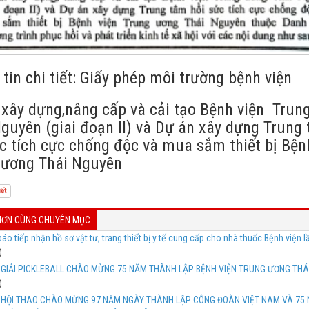
tin chi tiết: Giấy phép môi trường bệnh viện
 xây dựng,nâng cấp và cải tạo Bệnh viện Trun
guyên (giai đoạn II) và Dự án xây dựng Trung
c tích cực chống độc và mua sắm thiết bị Bện
 ương Thái Nguyên
iết
 HƠN CÙNG CHUYÊN MỤC
áo tiếp nhận hồ sơ vật tư, trang thiết bị y tế cung cấp cho nhà thuốc Bệnh viện l
)
I GIẢI PICKLEBALL CHÀO MỪNG 75 NĂM THÀNH LẬP BỆNH VIỆN TRUNG ƯƠNG THÁ
)
I HỘI THAO CHÀO MỪNG 97 NĂM NGÀY THÀNH LẬP CÔNG ĐOÀN VIỆT NAM VÀ 75