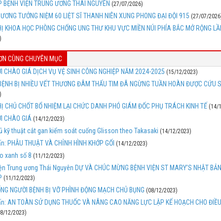
 BỆNH VIỆN TRUNG ƯƠNG THÁI NGUYÊN
(27/07/2026)
ƯƠNG TƯỞNG NIỆM 60 LIỆT SĨ THANH NIÊN XUNG PHONG ĐẠI ĐỘI 915
(27/07/2026
HỊ KHOA HỌC PHÒNG CHỐNG UNG THƯ KHU VỰC MIỀN NÚI PHÍA BẮC MỞ RỘNG LẦ
)
HƠN CÙNG CHUYÊN MỤC
I CHÀO GIÁ DỊCH VỤ VỆ SINH CÔNG NGHIỆP NĂM 2024-2025
(15/12/2023)
BỆNH BỊ NHIỀU VẾT THƯƠNG ĐÂM THẤU TIM ĐÃ NGỪNG TUẦN HOÀN ĐƯỢC CỨU 
)
HỊ CHỦ CHỐT BỔ NHIỆM LẠI CHỨC DANH PHÓ GIÁM ĐỐC PHỤ TRÁCH KINH TẾ
(14/
I CHÀO GIÁ
(14/12/2023)
 kỹ thuật cắt gan kiểm soát cuống Glisson theo Takasaki
(14/12/2023)
ấn: PHẪU THUẬT VÀ CHỈNH HÌNH KHỚP GỐI
(14/12/2023)
o xanh số 8
(11/12/2023)
iện Trung ương Thái Nguyên DỰ VÀ CHÚC MỪNG BỆNH VIỆN ST MARY’S NHẬT BẢ
P
(11/12/2023)
NG NGƯỜI BỆNH BỊ VỠ PHÌNH ĐỘNG MẠCH CHỦ BỤNG
(08/12/2023)
ấn: AN TOÀN SỬ DỤNG THUỐC VÀ NÂNG CAO NĂNG LỰC LẬP KẾ HOẠCH CHO ĐIỀ
08/12/2023)