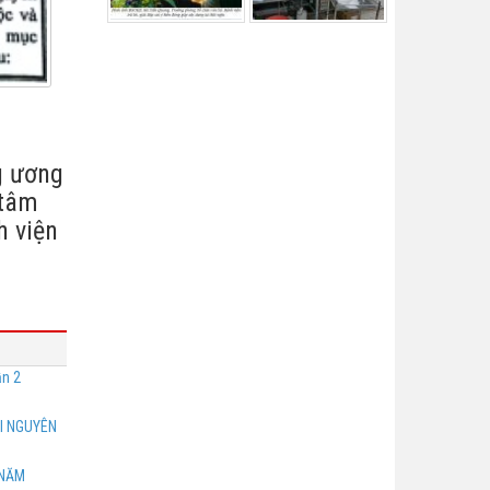
g ương
 tâm
h viện
ần 2
I NGUYÊN
 NĂM