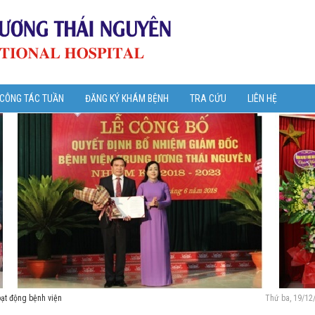
 CÔNG TÁC TUẦN
ĐĂNG KÝ KHÁM BỆNH
TRA CỨU
LIÊN HỆ
oạt động bệnh viện
Thứ ba, 19/12