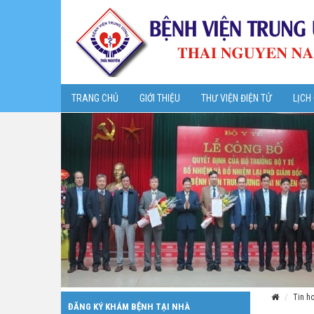
TRANG CHỦ
GIỚI THIỆU
THƯ VIỆN ĐIỆN TỬ
LỊCH
Tin h
ĐĂNG KÝ KHÁM BỆNH TẠI NHÀ