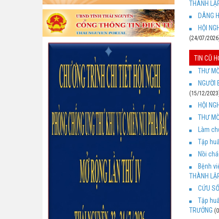
THÀNH LẬP
DÂNG H
HỘI NG
(24/07/2026
TIN CŨ 
THƯ MỜ
NGƯỜI 
(15/12/2023
HỘI NG
THƯ MỜ
Làm chủ
Tập hu
Nồi chá
Bệnh v
THÀNH LẬ
CỨU SỐ
Tập hu
TRƯỞNG
(