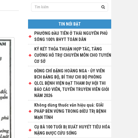
TIN NỔI BẬT
PHƯỜNG ĐẦU TIÊN Ở THÁI NGUYÊN PHỦ
SÓNG 100% BHYT TOÀN DÂN
KÝ KẾT THỎA THUẬN HỢP TÁC, TĂNG
CƯỜNG HỖ TRỢ CHUYÊN MÔN CHO TUYẾN
CƠ SỞ
ĐỒNG CHÍ ĐẶNG HOÀNG NGA - ỦY VIÊN
BCH ĐẢNG BỘ, BÍ THƯ CHI BỘ PHÒNG
QLCL BỆNH VIỆN ĐẠT THAM DỰ HỘI THI
BÁO CÁO VIÊN, TUYÊN TRUYỀN VIÊN GIỎI
NĂM 2026
Không dùng thuốc vẫn hiệu quả: GIẢI
PHÁP BỀN VỮNG TRONG ĐIỀU TRỊ BỆNH
MẠN TÍNH
CỤ BÀ 100 TUỔI BỊ XUẤT HUYẾT TIÊU HÓA
NẶNG ĐƯỢC CỨU SỐNG