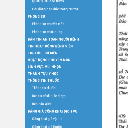
Quản lý Chỉ đạo tuyến
Hội đồng đạo đức trong NCYSH
PHÓNG SỰ
Phóng sự chuyên môn
Phóng sự chân dung
BẢN TIN AN TOÀN NGƯỜI BỆNH
TIN HOẠT ĐỘNG BỆNH VIỆN
TIN TỨC - SỰ KIỆN
HOẠT ĐỘNG CHUYÊN MÔN
LĨNH VỰC MŨI NHỌN
THÀNH TỰU Y HỌC
THÔNG TIN THUỐC
Thông tin thuốc
Bản tin cảnh giác dược
Báo cáo ADR
BẢNG GIÁ CÔNG KHAI DỊCH VỤ
Công khai giá vật tư
Công khai giá thuốc