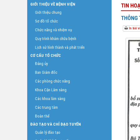
GIỚI THIỆU VỀ BỆNH VIỆN
TIN HO
Giới thiệu chung
THÔNG T
Sơ đồ tổ chức
In bài v
Chức năng và nhiệm vụ
Quy trình khám chữa bệnh
Lịch sử hình thành và phát triển
CƠ CẤU TỔ CHỨC
Đảng ủy
Ban Giám đốc
Các phòng chức năng
Khoa Cận Lâm sàng
Các khoa lâm sàng
Các trung tâm
Đoàn thể
ĐÀO TẠO VÀ CHỈ ĐẠO TUYẾN
Quản lý đào tạo