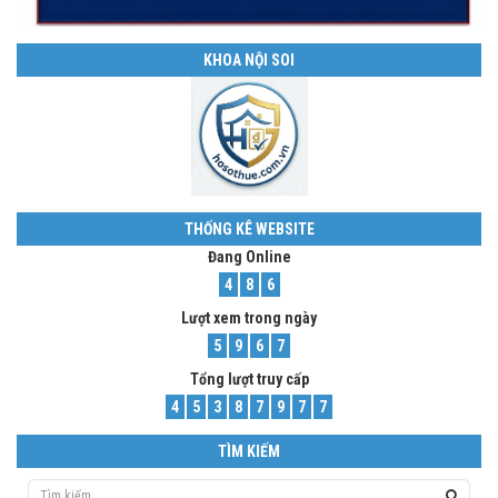
KHOA NỘI SOI
THỐNG KÊ WEBSITE
Đang Online
4
8
6
Lượt xem trong ngày
5
9
6
7
Tổng lượt truy cấp
4
5
3
8
7
9
7
7
TÌM KIẾM