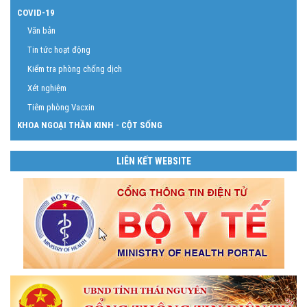
COVID-19
Văn bản
Tin tức hoạt động
Kiểm tra phòng chống dịch
Xét nghiệm
Tiêm phòng Vacxin
KHOA NGOẠI THẦN KINH - CỘT SỐNG
LIÊN KẾT WEBSITE