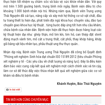
thực hiện tốt nhiệm vụ chăm sóc và bảo vệ sức khỏe nhân dân. Với quy
mô trên 1.500 giường bệnh, trung bình mỗi ngày, Bệnh viện điều trị cho
khoảng 1.000 bệnh nhân nội trú. Những năm qua, Bệnh viên Trung ương
Thái Nguyên đã cải tạo, nâng cấp và xây mới hệ thống cơ sở vật chất, đầu
tư trang thiết bị hiện đại, phát triển đội ngũ khoa học chuyên sâu, đào tạo
chuyển giao khoa học kỹ thuật… từng bước đáp ứng tốt hơn nhu cầu khám,
chữa bệnh của nhân dân. Bệnh viện hiện đã thực hiện được hàng loạt các
kỹ thuật hiện đại như: ghép thận, mổ tim kín, tim hở, can thiệp đặt stent
động mạch vành tim, mổ cắt u trung thất, cắt phổi, thay khớp háng, khớp
gối bằng vật liệu nhân tạo, phẫu thuật ung thư thực quản…
Nhận dịp này, Bệnh viện Trung ương Thái Nguyên đã công bố Quyết định
“Phòng xét nghiệm Sinh hóa đạt chuẩn ISO 15189:2012 (tiêu chuẩn Phòng
xét nghiệm y tế - Các yêu cầu về chất lượng và năng lực). Đây là điều kiện
đảm bảo việc cung cấp kết quả xét nghiệm một cách chính xác và tin cậy,
làm cơ sở để thúc đẩy việc thừa nhận kết quả xét nghiệm giữa các cơ sở
khám và điều trị bệnh nhân.
Khánh Huyền, Báo Thái Nguyên
In bài viết
TIN MỚI HƠN CÙNG CHUYÊN MỤC