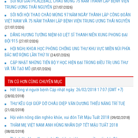
SÔI NỔI GIẢI PICKLEBALL CHÀO MỪNG 75 NĂM THÀNH LẬP BỆNH VIỆN
TRUNG ƯƠNG THÁI NGUYÊN
(27/07/2026)
SÔI NỔI HỘI THAO CHÀO MỪNG 97 NĂM NGÀY THÀNH LẬP CÔNG ĐOÀN
VIỆT NAM VÀ 75 NĂM THÀNH LẬP BỆNH VIỆN TRUNG ƯƠNG THÁI NGUYÊN
(27/07/2026)
DÂNG HƯƠNG TƯỞNG NIỆM 60 LIỆT SĨ THANH NIÊN XUNG PHONG ĐẠI
ĐỘI 915
(27/07/2026)
HỘI NGHỊ KHOA HỌC PHÒNG CHỐNG UNG THƯ KHU VỰC MIỀN NÚI PHÍA
BẮC MỞ RỘNG LẦN THỨ IV
(24/07/2026)
CẬP NHẬT NHỮNG TIẾN BỘ Y HỌC HIỆN ĐẠI TRONG ĐIỀU TRỊ UNG THƯ
VÀ TÁI TẠO MÔ
(07/07/2026)
TIN CŨ HƠN CÙNG CHUYÊN MỤC
Hết lòng vì người bệnh Cập nhật ngày: 26/02/2018 17:07 (GMT +7)
(28/02/2018)
THƯ KÊU GỌI GIÚP DỠ CHÁU DIỆP VĂN DƯƠNG THIỂU NĂNG TRÍ TUỆ
(21/02/2018)
Hội viên nông dân nghèo khỏe, vui đón Tết Mậu Tuất 2018
(09/02/2018)
THĂM MẸ VIỆT NAM ANH HÙNG NHÂN DỊP TẾT MẬU TUẤT 2018
(08/02/2018)