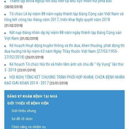
Thành lập khoa Ngoại nhi đầu tiên tại khu vực miền núi phía Bắc
(08/02/2018)
Tổ chức Lễ kỷ niệm 88 năm ngày thành lập Đảng Cộng sản Việt Nam và
tổng kết công tác Đảng năm 2017, triển khai Nghị quyết năm 2018
(01/02/2018)
Kết nạp Đảng nhân dịp kỷ niệm 88 năm ngày thành lập Đảng Cộng sản
Việt Nam
(01/02/2018)
Kế hoạch Hoạt động truyền thông và thi đua, khen thưởng, phát động thi
đua hướng tới kỷ niệm 63 năm Ngày Thầy thuốc Việt Nam (27/02/1955-
27/02/2018)
(26/01/2018)
Kế hoạch Tổ chức Hội thi và triển lãm ảnh với chủ đề " Hy Vọng" lần thứ
3 -2018
(23/01/2018)
HỘI NGHỊ TỔNG KẾT CHƯƠNG TRÌNH PHỐI HỢP KHÁM, CHỮA BỆNH NHÂN
ĐẠO GIAI ĐOẠN 2014 - 2017
(23/01/2018)
ĐĂNG KÝ KHÁM BỆNH TẠI NHÀ
GIỚI THIỆU VỀ BỆNH VIỆN
Giới thiệu chung
Sơ đồ tổ chức
Chức năng và nhiệm vụ