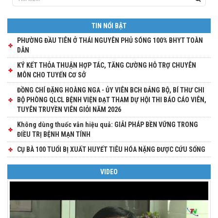
TIN NỔI BẬT
PHƯỜNG ĐẦU TIÊN Ở THÁI NGUYÊN PHỦ SÓNG 100% BHYT TOÀN
DÂN
KÝ KẾT THỎA THUẬN HỢP TÁC, TĂNG CƯỜNG HỖ TRỢ CHUYÊN
MÔN CHO TUYẾN CƠ SỞ
ĐỒNG CHÍ ĐẶNG HOÀNG NGA - ỦY VIÊN BCH ĐẢNG BỘ, BÍ THƯ CHI
BỘ PHÒNG QLCL BỆNH VIỆN ĐẠT THAM DỰ HỘI THI BÁO CÁO VIÊN,
TUYÊN TRUYỀN VIÊN GIỎI NĂM 2026
Không dùng thuốc vẫn hiệu quả: GIẢI PHÁP BỀN VỮNG TRONG
ĐIỀU TRỊ BỆNH MẠN TÍNH
CỤ BÀ 100 TUỔI BỊ XUẤT HUYẾT TIÊU HÓA NẶNG ĐƯỢC CỨU SỐNG
VIDEO