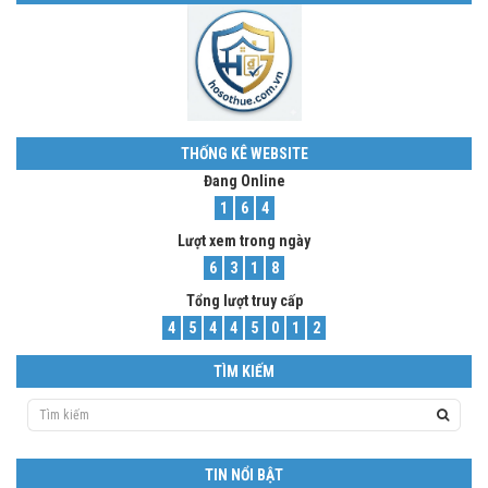
THỐNG KÊ WEBSITE
Đang Online
1
6
4
Lượt xem trong ngày
6
3
1
8
Tổng lượt truy cấp
4
5
4
4
5
0
1
2
TÌM KIẾM
TIN NỔI BẬT