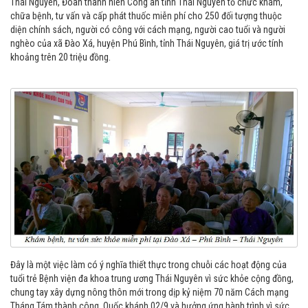
Thái Nguyên, Đoàn thanh niên Công an tỉnh Thái Nguyên tổ chức khám,
chữa bệnh, tư vấn và cấp phát thuốc miễn phí cho 250 đối tượng thuộc
diện chính sách, người có công với cách mạng, người cao tuổi và người
nghèo của xã Đào Xá, huyện Phú Bình, tỉnh Thái Nguyên, giá trị ước tính
khoảng trên 20 triệu đồng.
Đây là một việc làm có ý nghĩa thiết thực trong chuỗi các hoạt động của
tuổi trẻ Bệnh viện đa khoa trung ương Thái Nguyên vì sức khỏe cộng đồng,
chung tay xây dựng nông thôn mới trong dịp kỷ niệm 70 năm Cách mạng
Tháng Tám thành công, Quốc khánh 02/9 và hưởng ứng hành trình vì sức