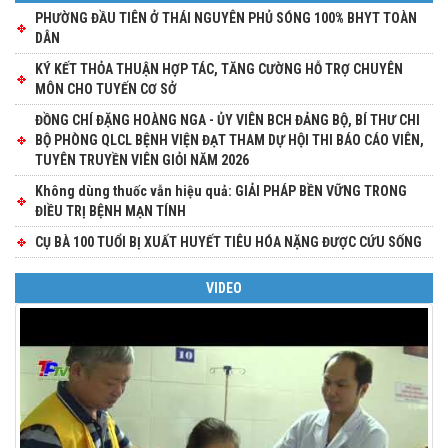
PHƯỜNG ĐẦU TIÊN Ở THÁI NGUYÊN PHỦ SÓNG 100% BHYT TOÀN
DÂN
KÝ KẾT THỎA THUẬN HỢP TÁC, TĂNG CƯỜNG HỖ TRỢ CHUYÊN
MÔN CHO TUYẾN CƠ SỞ
ĐỒNG CHÍ ĐẶNG HOÀNG NGA - ỦY VIÊN BCH ĐẢNG BỘ, BÍ THƯ CHI
BỘ PHÒNG QLCL BỆNH VIỆN ĐẠT THAM DỰ HỘI THI BÁO CÁO VIÊN,
TUYÊN TRUYỀN VIÊN GIỎI NĂM 2026
Không dùng thuốc vẫn hiệu quả: GIẢI PHÁP BỀN VỮNG TRONG
ĐIỀU TRỊ BỆNH MẠN TÍNH
CỤ BÀ 100 TUỔI BỊ XUẤT HUYẾT TIÊU HÓA NẶNG ĐƯỢC CỨU SỐNG
VIDEO