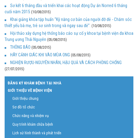
Sơ kết 6 tháng đầu và triển khai các hoạt động Dự án Norred 6 tháng
cuối năm 2015
(10/08/2015)
Khai giảng khóa tập huấn “Kỹ năng cơ bản của người đỡ đẻ - Chăm sóc
thiết yếu bà mẹ, trẻ sơ sinh trong và ngay sau đẻ”.
(10/08/2015)
Hội thảo xây dựng hệ thống báo cáo sự cố y khoa tại bệnh viện đa khoa
Trung ương Thái Nguyên
(05/08/2015)
THÔNG BÁO
(05/08/2015)
HÃY CẢNH GIÁC KHI VÀO MÙA ONG
(05/08/2015)
NGHIỆN RƯỢU-NGUYÊN NHÂN, HẬU QUẢ VÀ CÁCH PHÒNG CHỐNG
(27/07/2015)
ĐĂNG KÝ KHÁM BỆNH TẠI NHÀ
GIỚI THIỆU VỀ BỆNH VIỆN
Giới thiệu chung
Sơ đồ tổ chức
Chức năng và nhiệm vụ
Quy trình khám chữa bệnh
Lịch sử hình thành và phát triển