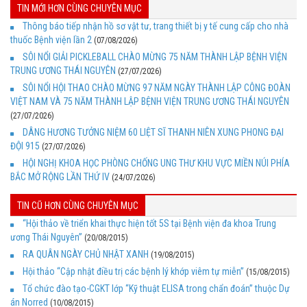
TIN MỚI HƠN CÙNG CHUYÊN MỤC
Thông báo tiếp nhận hồ sơ vật tư, trang thiết bị y tế cung cấp cho nhà
thuốc Bệnh viện lần 2
(07/08/2026)
SÔI NỔI GIẢI PICKLEBALL CHÀO MỪNG 75 NĂM THÀNH LẬP BỆNH VIỆN
TRUNG ƯƠNG THÁI NGUYÊN
(27/07/2026)
SÔI NỔI HỘI THAO CHÀO MỪNG 97 NĂM NGÀY THÀNH LẬP CÔNG ĐOÀN
VIỆT NAM VÀ 75 NĂM THÀNH LẬP BỆNH VIỆN TRUNG ƯƠNG THÁI NGUYÊN
(27/07/2026)
DÂNG HƯƠNG TƯỞNG NIỆM 60 LIỆT SĨ THANH NIÊN XUNG PHONG ĐẠI
ĐỘI 915
(27/07/2026)
HỘI NGHỊ KHOA HỌC PHÒNG CHỐNG UNG THƯ KHU VỰC MIỀN NÚI PHÍA
BẮC MỞ RỘNG LẦN THỨ IV
(24/07/2026)
TIN CŨ HƠN CÙNG CHUYÊN MỤC
“Hội thảo về triển khai thực hiện tốt 5S tại Bệnh viện đa khoa Trung
ương Thái Nguyên”
(20/08/2015)
RA QUÂN NGÀY CHỦ NHẬT XANH
(19/08/2015)
Hội thảo “Cập nhật điều trị các bệnh lý khớp viêm tự miễn”
(15/08/2015)
Tổ chức đào tạo-CGKT lớp “Kỹ thuật ELISA trong chẩn đoán” thuộc Dự
án Norred
(10/08/2015)