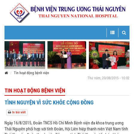
Toggle
Toggle
navigation
navigatio
Tin hoạt động bệnh viện
Thứ năm, 20/08/2015 - 10:02
TIN HOẠT ĐỘNG BỆNH VIỆN
TÌNH NGUYỆN VÌ SỨC KHỎE CỘNG ĐỒNG
In bài viết
Ngày 16/8/2015, Đoàn TNCS Hồ Chí Minh Bệnh viện đa khoa trung ương
Thái Nguyên phối hợp với tỉnh Đoàn, Hội Liên hiệp thanh niên Việt Nam tỉnh