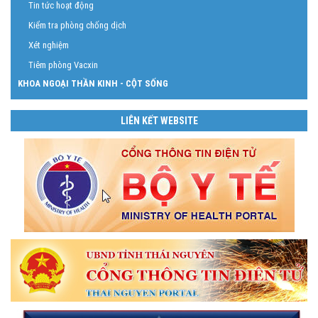
Tin tức hoạt động
Kiểm tra phòng chống dịch
Xét nghiệm
Tiêm phòng Vacxin
KHOA NGOẠI THẦN KINH - CỘT SỐNG
LIÊN KẾT WEBSITE