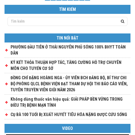
TÌM KIẾM
TIN NỔI BẬT
PHƯỜNG ĐẦU TIÊN Ở THÁI NGUYÊN PHỦ SÓNG 100% BHYT TOÀN
DÂN
KÝ KẾT THỎA THUẬN HỢP TÁC, TĂNG CƯỜNG HỖ TRỢ CHUYÊN
MÔN CHO TUYẾN CƠ SỞ
ĐỒNG CHÍ ĐẶNG HOÀNG NGA - ỦY VIÊN BCH ĐẢNG BỘ, BÍ THƯ CHI
BỘ PHÒNG QLCL BỆNH VIỆN ĐẠT THAM DỰ HỘI THI BÁO CÁO VIÊN,
TUYÊN TRUYỀN VIÊN GIỎI NĂM 2026
Không dùng thuốc vẫn hiệu quả: GIẢI PHÁP BỀN VỮNG TRONG
ĐIỀU TRỊ BỆNH MẠN TÍNH
CỤ BÀ 100 TUỔI BỊ XUẤT HUYẾT TIÊU HÓA NẶNG ĐƯỢC CỨU SỐNG
VIDEO