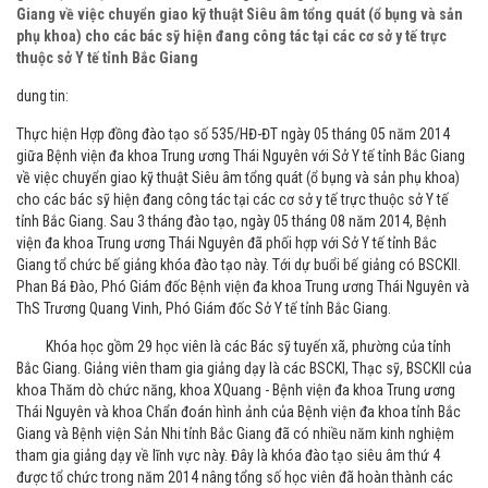
Giang về việc chuyển giao kỹ thuật Siêu âm tổng quát (ổ bụng và sản
phụ khoa) cho các bác sỹ hiện đang công tác tại các cơ sở y tế trực
thuộc sở Y tế tỉnh Bắc Giang
dung tin:
Thực hiện Hợp đồng đào tạo số 535/HĐ-ĐT ngày 05 tháng 05 năm 2014
giữa Bệnh viện đa khoa Trung ương Thái Nguyên với Sở Y tế tỉnh Bắc Giang
về việc chuyển giao kỹ thuật Siêu âm tổng quát (ổ bụng và sản phụ khoa)
cho các bác sỹ hiện đang công tác tại các cơ sở y tế trực thuộc sở Y tế
tỉnh Bắc Giang. Sau 3 tháng đào tạo, ngày 05 tháng 08 năm 2014, Bệnh
viện đa khoa Trung ương Thái Nguyên đã phối hợp với Sở Y tế tỉnh Bắc
Giang tổ chức bế giảng khóa đào tạo này. Tới dự buổi bế giảng có BSCKII.
Phan Bá Đào, Phó Giám đốc Bệnh viện đa khoa Trung ương Thái Nguyên và
ThS Trương Quang Vinh, Phó Giám đốc Sở Y tế tỉnh Bắc Giang.
Khóa học gồm 29 học viên là các Bác sỹ tuyến xã, phường của tỉnh
Bắc Giang. Giảng viên tham gia giảng dạy là các BSCKI, Thạc sỹ, BSCKII của
khoa Thăm dò chức năng, khoa XQuang - Bệnh viện đa khoa Trung ương
Thái Nguyên và khoa Chẩn đoán hình ảnh của Bệnh viện đa khoa tỉnh Bắc
Giang và Bệnh viện Sản Nhi tỉnh Bắc Giang đã có nhiều năm kinh nghiệm
tham gia giảng dạy về lĩnh vực này. Đây là khóa đào tạo siêu âm thứ 4
được tổ chức trong năm 2014 nâng tổng số học viên đã hoàn thành các