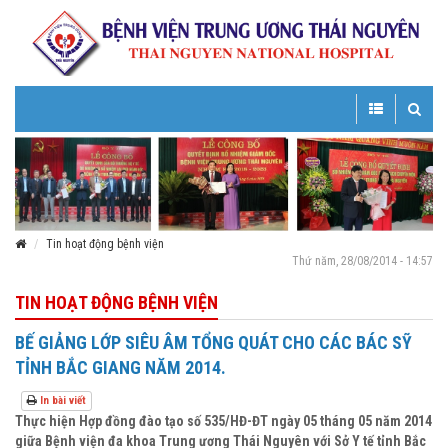
Toggle
Toggle
navigation
navigatio
Tin hoạt động bệnh viện
Thứ năm, 28/08/2014 - 14:57
TIN HOẠT ĐỘNG BỆNH VIỆN
BẾ GIẢNG LỚP SIÊU ÂM TỔNG QUÁT CHO CÁC BÁC SỸ
TỈNH BẮC GIANG NĂM 2014.
In bài viết
Thực hiện Hợp đồng đào tạo số 535/HĐ-ĐT ngày 05 tháng 05 năm 2014
giữa Bệnh viện đa khoa Trung ương Thái Nguyên với Sở Y tế tỉnh Bắc