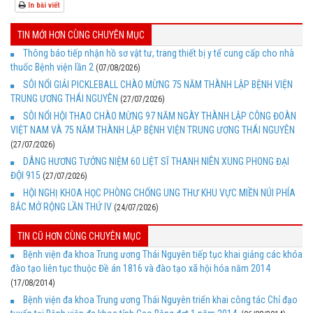
In bài viết
TIN MỚI HƠN CÙNG CHUYÊN MỤC
Thông báo tiếp nhận hồ sơ vật tư, trang thiết bị y tế cung cấp cho nhà
thuốc Bệnh viện lần 2
(07/08/2026)
SÔI NỔI GIẢI PICKLEBALL CHÀO MỪNG 75 NĂM THÀNH LẬP BỆNH VIỆN
TRUNG ƯƠNG THÁI NGUYÊN
(27/07/2026)
SÔI NỔI HỘI THAO CHÀO MỪNG 97 NĂM NGÀY THÀNH LẬP CÔNG ĐOÀN
VIỆT NAM VÀ 75 NĂM THÀNH LẬP BỆNH VIỆN TRUNG ƯƠNG THÁI NGUYÊN
(27/07/2026)
DÂNG HƯƠNG TƯỞNG NIỆM 60 LIỆT SĨ THANH NIÊN XUNG PHONG ĐẠI
ĐỘI 915
(27/07/2026)
HỘI NGHỊ KHOA HỌC PHÒNG CHỐNG UNG THƯ KHU VỰC MIỀN NÚI PHÍA
BẮC MỞ RỘNG LẦN THỨ IV
(24/07/2026)
TIN CŨ HƠN CÙNG CHUYÊN MỤC
Bệnh viện đa khoa Trung ương Thái Nguyên tiếp tục khai giảng các khóa
đào tạo liên tục thuộc Đề án 1816 và đào tạo xã hội hóa năm 2014
(17/08/2014)
Bệnh viện đa khoa Trung ương Thái Nguyên triển khai công tác Chỉ đạo