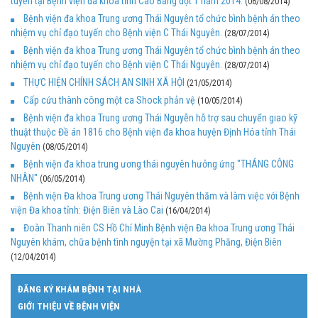
tuyến tại Bệnh viện đa khoa tỉnh Cao Bằng đợt 1 năm 2014.
(06/08/2014)
Bệnh viện đa khoa Trung ương Thái Nguyên tổ chức bình bệnh án theo
nhiệm vụ chỉ đạo tuyến cho Bệnh viện C Thái Nguyên.
(28/07/2014)
Bệnh viện đa khoa Trung ương Thái Nguyên tổ chức bình bệnh án theo
nhiệm vụ chỉ đạo tuyến cho Bệnh viện C Thái Nguyên.
(28/07/2014)
THỰC HIỆN CHÍNH SÁCH AN SINH XÃ HỘI
(21/05/2014)
Cấp cứu thành công một ca Shock phản vệ
(10/05/2014)
Bệnh viện đa khoa Trung ương Thái Nguyễn hỗ trợ sau chuyển giao kỹ
thuật thuộc Đề án 1816 cho Bệnh viện đa khoa huyện Định Hóa tỉnh Thái
Nguyên
(08/05/2014)
Bệnh viện đa khoa trung ương thái nguyên hưởng ứng "THÁNG CÔNG
NHÂN"
(06/05/2014)
Bệnh viện Đa khoa Trung ương Thái Nguyên thăm và làm việc với Bệnh
viện Đa khoa tỉnh: Điện Biên và Lào Cai
(16/04/2014)
Đoàn Thanh niên CS Hồ Chí Minh Bệnh viện Đa khoa Trung ương Thái
Nguyên khám, chữa bệnh tình nguyện tại xã Mường Phăng, Điện Biên
(12/04/2014)
ĐĂNG KÝ KHÁM BỆNH TẠI NHÀ
GIỚI THIỆU VỀ BỆNH VIỆN