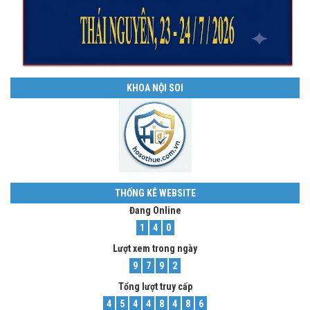
KHOA NỘI SOI
THỐNG KÊ WEBSITE
Đang Online
1
4
0
Lượt xem trong ngày
9
7
9
2
Tổng lượt truy cấp
4
5
4
4
8
4
8
6