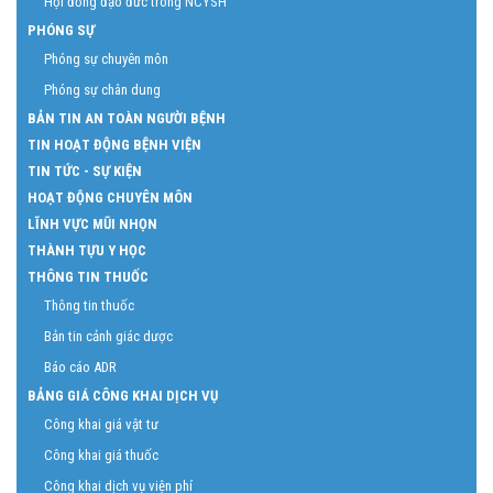
Hội đồng đạo đức trong NCYSH
PHÓNG SỰ
Phóng sự chuyên môn
Phóng sự chân dung
BẢN TIN AN TOÀN NGƯỜI BỆNH
TIN HOẠT ĐỘNG BỆNH VIỆN
TIN TỨC - SỰ KIỆN
HOẠT ĐỘNG CHUYÊN MÔN
LĨNH VỰC MŨI NHỌN
THÀNH TỰU Y HỌC
THÔNG TIN THUỐC
Thông tin thuốc
Bản tin cảnh giác dược
Báo cáo ADR
BẢNG GIÁ CÔNG KHAI DỊCH VỤ
Công khai giá vật tư
Công khai giá thuốc
Công khai dịch vụ viện phí