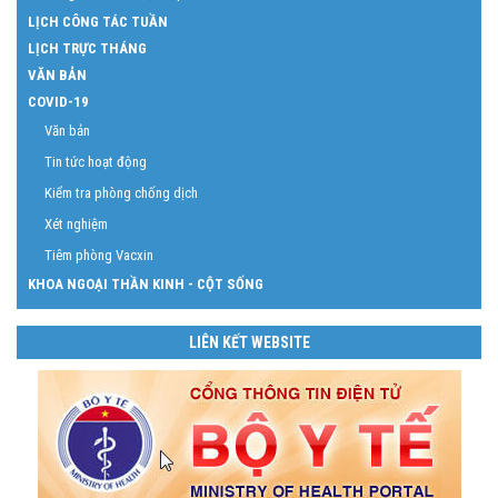
LỊCH CÔNG TÁC TUẦN
LỊCH TRỰC THÁNG
VĂN BẢN
COVID-19
Văn bản
Tin tức hoạt động
Kiểm tra phòng chống dịch
Xét nghiệm
Tiêm phòng Vacxin
KHOA NGOẠI THẦN KINH - CỘT SỐNG
LIÊN KẾT WEBSITE