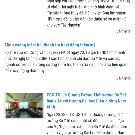
phối hợp với Cục Phòng, chống HIV/AIDS (Bộ Y tế)
tổ chức Hội nghị triển khai mô hình điểm về
"Truyền thông thay đổi hành vi phòng lây nhiễm
HIV trong đồng bào dân tộc thiểu số và miền núi
khu vực Tây Nguyên".
Chi tiết
Tăng cường kiểm tra, thanh tra hoạt động thẩm mỹ
Bộ Y tế vừa có Công văn 6836/BYT-KCB ngày 23/10 gửi UBND tỉnh, thành
phố, đề nghị Chủ tịch UBND các tỉnh, thành chỉ đạo Sở Y tế và các sở,
ngành có liên quan tăng cường kiểm tra, thanh tra các cơ sở có liên quan
đến hoạt động thẩm mỹ.
Chi tiết
PGS.TS. Lê Quang Cường Thứ trưởng Bộ Y tế
làm việc với trường Đại học Điều dưỡng Nam
Định
Ngày 28/8/2013, GS.TS. Lê Quang Cường, Thứ
trưởng Bộ Y tế cùng một số đồng chí Lãnh đạo
các Vụ/Cục chức năng của Bộ Y tế đã đến thăm
và làm việc tại trường Đại học Điều dưỡng Nam