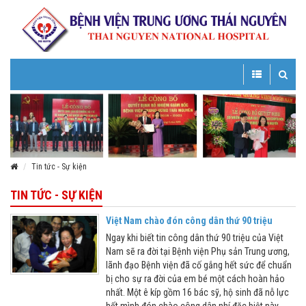
Toggle
Toggle
navigation
navigatio
Tin tức - Sự kiện
TIN TỨC - SỰ KIỆN
Việt Nam chào đón công dân thứ 90 triệu
Ngay khi biết tin công dân thứ 90 triệu của Việt
Nam sẽ ra đời tại Bệnh viện Phụ sản Trung ương,
lãnh đạo Bệnh viện đã cố gắng hết sức để chuẩn
bị cho sự ra đời của em bé một cách hoàn hảo
nhất. Một ê kíp gồm 16 bác sỹ, hộ sinh đã nỗ lực
hết mình đón chào công dân nhí đặc biệt này.