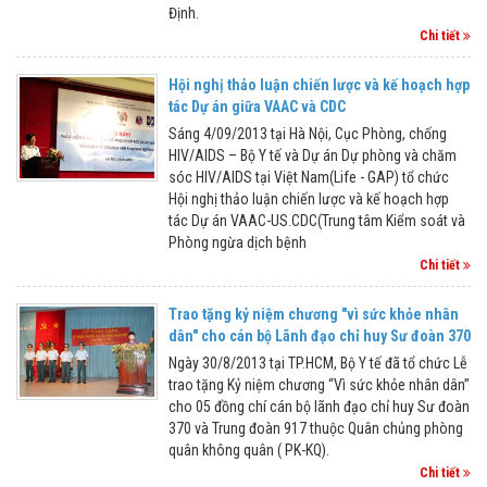
Định.
Chi tiết
Hội nghị thảo luận chiến lược và kế hoạch hợp
tác Dự án giữa VAAC và CDC
Sáng 4/09/2013 tại Hà Nội, Cục Phòng, chống
HIV/AIDS – Bộ Y tế và Dự án Dự phòng và chăm
sóc HIV/AIDS tại Việt Nam(Life - GAP) tổ chức
Hội nghị thảo luận chiến lược và kế hoạch hợp
tác Dự án VAAC-US.CDC(Trung tâm Kiểm soát và
Phòng ngừa dịch bệnh
Chi tiết
Trao tặng kỷ niệm chương "vì sức khỏe nhân
dân" cho cán bộ Lãnh đạo chỉ huy Sư đoàn 370
Ngày 30/8/2013 tại TP.HCM, Bộ Y tế đã tổ chức Lễ
trao tặng Kỷ niệm chương “Vì sức khỏe nhân dân”
cho 05 đồng chí cán bộ lãnh đạo chỉ huy Sư đoàn
370 và Trung đoàn 917 thuộc Quân chủng phòng
quân không quân ( PK-KQ).
Chi tiết