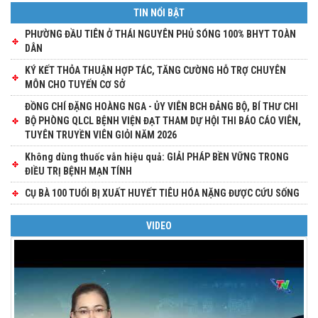
TIN NỔI BẬT
PHƯỜNG ĐẦU TIÊN Ở THÁI NGUYÊN PHỦ SÓNG 100% BHYT TOÀN
DÂN
KÝ KẾT THỎA THUẬN HỢP TÁC, TĂNG CƯỜNG HỖ TRỢ CHUYÊN
MÔN CHO TUYẾN CƠ SỞ
ĐỒNG CHÍ ĐẶNG HOÀNG NGA - ỦY VIÊN BCH ĐẢNG BỘ, BÍ THƯ CHI
BỘ PHÒNG QLCL BỆNH VIỆN ĐẠT THAM DỰ HỘI THI BÁO CÁO VIÊN,
TUYÊN TRUYỀN VIÊN GIỎI NĂM 2026
Không dùng thuốc vẫn hiệu quả: GIẢI PHÁP BỀN VỮNG TRONG
ĐIỀU TRỊ BỆNH MẠN TÍNH
CỤ BÀ 100 TUỔI BỊ XUẤT HUYẾT TIÊU HÓA NẶNG ĐƯỢC CỨU SỐNG
VIDEO