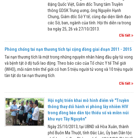
Đặng Quốc Việt, Giám đốc Trung tâm Truyền
thông GDSK Trung ương; ông Nguyễn Hạnh
Chung, Giám đốc Sở Y tế; cùng đại diện lãnh đạo
các Sở, ban, ngành của tỉnh. Hội thi diễn ra trong
ba ngày 25, 26 và 27/10/2013.
Chi tiết
Phòng chống tai nạn thương tích tại cộng đồng giai đoạn 2011 - 2015
Tai nạn thương tích là một trong những nguyên nhân hàng đầu gây tử vong
và bệnh tật ở độ tuổi lao động. Theo báo cáo của Tổ chức Y tế Thế giới
(WHO), mỗi năm trên thế giới có hơn 5 triệu người tử vong và 10 triệu người
tàn tật do tai nạn thương tích.
Chi tiết
Hội nghị triển khai mô hình điểm về "Truyền
thông thay đổi hành vi phòng lây nhiễm HIV
trong đồng bào dân tộc thiểu số và miền núi
khu vực Tây Nguyên"
Ngày 25/10/2013, tại UBND xã Hòa Xuân, thành
phố Buôn Ma Thuột, tỉnh Đắc Lắc, Ủy ban Dân tộc