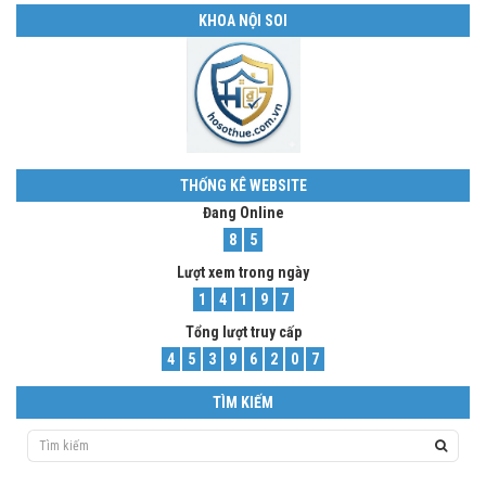
KHOA NỘI SOI
THỐNG KÊ WEBSITE
Đang Online
8
5
Lượt xem trong ngày
1
4
1
9
7
Tổng lượt truy cấp
4
5
3
9
6
2
0
7
TÌM KIẾM