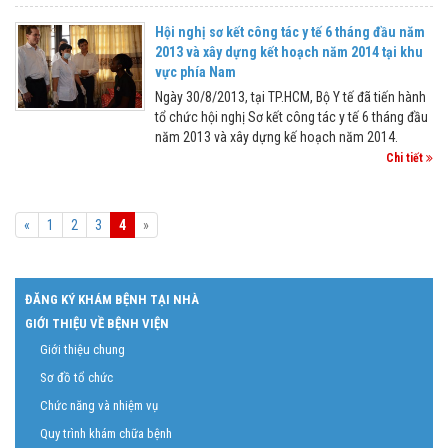
Hội nghị sơ kết công tác y tế 6 tháng đầu năm
2013 và xây dựng kết hoạch năm 2014 tại khu
vực phía Nam
Ngày 30/8/2013, tại TP.HCM, Bộ Y tế đã tiến hành
tổ chức hội nghị Sơ kết công tác y tế 6 tháng đầu
năm 2013 và xây dựng kế hoạch năm 2014.
Chi tiết
Previous
Next
«
1
2
3
4
»
ĐĂNG KÝ KHÁM BỆNH TẠI NHÀ
GIỚI THIỆU VỀ BỆNH VIỆN
Giới thiệu chung
Sơ đồ tổ chức
Chức năng và nhiệm vụ
Quy trình khám chữa bệnh