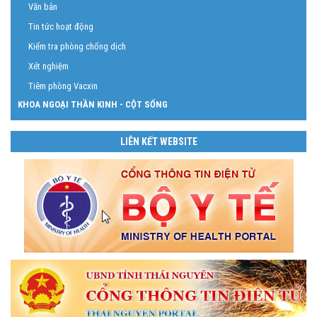
Văn bản
Tin tức hoạt động
Kiểm tra phòng chống dịch
Xét nghiệm
Tiêm phòng Vacxin
KHOA NGOẠI THẦN KINH - CỘT SỐNG
LIÊN KẾT WEBSITE