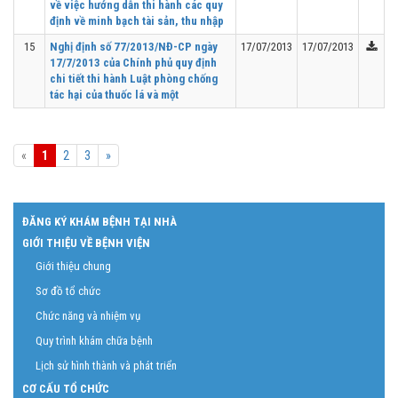
về việc hướng dẫn thi hành các quy
định về minh bạch tài sản, thu nhập
15
Nghị định số 77/2013/NĐ-CP ngày
17/07/2013
17/07/2013
17/7/2013 của Chính phủ quy định
chi tiết thi hành Luật phòng chống
tác hại của thuốc lá và một
Previous
Next
«
1
2
3
»
ĐĂNG KÝ KHÁM BỆNH TẠI NHÀ
GIỚI THIỆU VỀ BỆNH VIỆN
Giới thiệu chung
Sơ đồ tổ chức
Chức năng và nhiệm vụ
Quy trình khám chữa bệnh
Lịch sử hình thành và phát triển
CƠ CẤU TỔ CHỨC