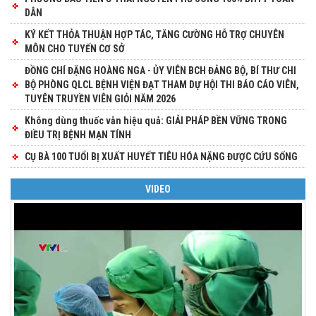
DÂN
KÝ KẾT THỎA THUẬN HỢP TÁC, TĂNG CƯỜNG HỖ TRỢ CHUYÊN
MÔN CHO TUYẾN CƠ SỞ
ĐỒNG CHÍ ĐẶNG HOÀNG NGA - ỦY VIÊN BCH ĐẢNG BỘ, BÍ THƯ CHI
BỘ PHÒNG QLCL BỆNH VIỆN ĐẠT THAM DỰ HỘI THI BÁO CÁO VIÊN,
TUYÊN TRUYỀN VIÊN GIỎI NĂM 2026
Không dùng thuốc vẫn hiệu quả: GIẢI PHÁP BỀN VỮNG TRONG
ĐIỀU TRỊ BỆNH MẠN TÍNH
CỤ BÀ 100 TUỔI BỊ XUẤT HUYẾT TIÊU HÓA NẶNG ĐƯỢC CỨU SỐNG
VIDEO