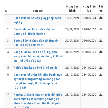
Ngày ban
Ngày hiệu
Tải
STT
Văn bản
hành
lực
về
1
Danh mục hồ sơ cấp giấy phép hành
15/08/2024
15/08/2024
nghề y
2
Quy trình làm hồ sơ đề nghị cấp
28/09/2022
28/09/2022
Chứng Chỉ Hành Nghề Y
3
Thông báo tổ chức đón tết Nguyên
29/01/2021
29/01/2021
Đán Tân Sửu năm 2021
4
Đăng kí đề tài cấp cơ sở, bộ, tỉnh,
01/01/2021
01/01/2021
sáng kiến, hội nghị, hội thảo, kĩ thuật
mới, chuyên đề 2021
5
Phiếu đăng ký xe ô tô đi công tác
26/11/2020
26/11/2020
6
Danh mục chuyển đổi giữa Danh mục
28/10/2020
28/10/2020
kỹ thuật tương đương và Bảng phân
loại phẫu thuật, thủ thuật quốc tế
ICD-9 CM
7
Phụ lục 3: Danh mục chuyển đổi giữa
28/10/2020
28/10/2020
danh mục kỹ thuật tương đương và
phân loại phẫu thuật, thủ thuật quốc
tế ICD-9 CM