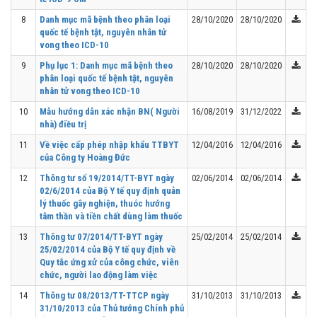
8
Danh mục mã bệnh theo phân loại
28/10/2020
28/10/2020
quốc tế bệnh tật, nguyên nhân tử
vong theo ICD-10
9
Phụ lục 1: Danh mục mã bệnh theo
28/10/2020
28/10/2020
phân loại quốc tế bệnh tật, nguyên
nhân tử vong theo ICD-10
10
Mẫu hướng dẫn xác nhận BN( Người
16/08/2019
31/12/2022
nhà) điều trị
11
Về việc cấp phép nhập khẩu TTBYT
12/04/2016
12/04/2016
của Công ty Hoàng Đức
12
Thông tư số 19/2014/TT-BYT ngày
02/06/2014
02/06/2014
02/6/2014 của Bộ Y tế quy định quản
lý thuốc gây nghiện, thuóc hướng
tâm thần và tiền chất dùng làm thuốc
13
Thông tư 07/2014/TT-BYT ngày
25/02/2014
25/02/2014
25/02/2014 của Bộ Y tế quy định về
Quy tắc ứng xử của công chức, viên
chức, người lao động làm việc
14
Thông tư 08/2013/TT-TTCP ngày
31/10/2013
31/10/2013
31/10/2013 của Thủ tướng Chính phủ