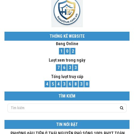
THỐNG KÊ WEBSITE
Đang Online
1
0
2
Lượt xem trong ngày
7
6
3
3
Tổng lượt truy cấp
4
5
4
3
6
8
3
0
TÌM KIẾM
TIN NỔI BẬT
PHƯỜNG ĐẦU TIÊN Ở THÁI NGUYÊN PHỦ SÓNG 100% BHYT TOÀN