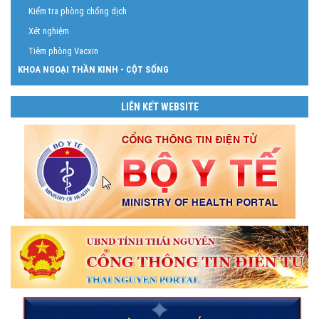
Kiểm tra phòng chống dịch
Xét nghiệm
Tiêm phòng Vacxin
KHOA NGOẠI THẦN KINH - CỘT SỐNG
LIÊN KẾT WEBSITE