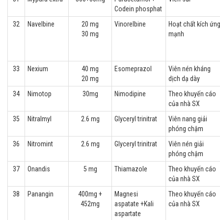
Codein phosphat
32
Navelbine
20 mg
Vinorelbine
Hoạt chất kích ứn
30 mg
mạnh
33
Nexium
40 mg
Esomeprazol
Viên nén kháng
20 mg
dịch dạ dày
34
Nimotop
30mg
Nimodipine
Theo khuyến cáo
của nhà SX
35
Nitralmyl
2.6 mg
Glyceryl trinitrat
Viên nang giải
phóng chậm
36
Nitromint
2.6 mg
Glyceryl trinitrat
Viên nén giải
phóng chậm
37
Onandis
5 mg
Thiamazole
Theo khuyến cáo
của nhà SX
38
Panangin
400mg +
Magnesi
Theo khuyến cáo
452mg
aspatate +Kali
của nhà SX
aspartate