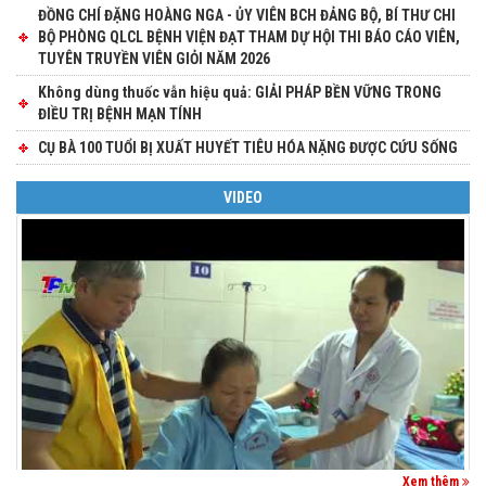
ĐỒNG CHÍ ĐẶNG HOÀNG NGA - ỦY VIÊN BCH ĐẢNG BỘ, BÍ THƯ CHI
BỘ PHÒNG QLCL BỆNH VIỆN ĐẠT THAM DỰ HỘI THI BÁO CÁO VIÊN,
TUYÊN TRUYỀN VIÊN GIỎI NĂM 2026
Không dùng thuốc vẫn hiệu quả: GIẢI PHÁP BỀN VỮNG TRONG
ĐIỀU TRỊ BỆNH MẠN TÍNH
CỤ BÀ 100 TUỔI BỊ XUẤT HUYẾT TIÊU HÓA NẶNG ĐƯỢC CỨU SỐNG
VIDEO
Xem thêm