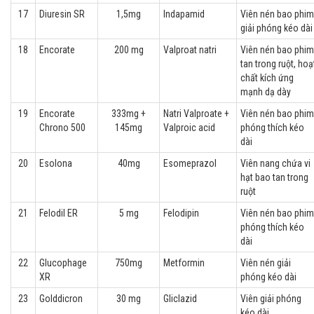
17
Diuresin SR
1,5mg
Indapamid
Viên nén bao phim
giải phóng kéo dài
18
Encorate
200 mg
Valproat natri
Viên nén bao phim
tan trong ruột, hoạ
chất kích ứng
mạnh dạ dày
19
Encorate
333mg +
Natri Valproate +
Viên nén bao phim
Chrono 500
145mg
Valproic acid
phóng thích kéo
dài
20
Esolona
40mg
Esomeprazol
Viên nang chứa vi
hạt bao tan trong
ruột
21
Felodil ER
5 mg
Felodipin
Viên nén bao phim
phóng thích kéo
dài
22
Glucophage
750mg
Metformin
Viên nén giải
XR
phóng kéo dài
23
Golddicron
30 mg
Gliclazid
Viên giải phóng
kéo dài