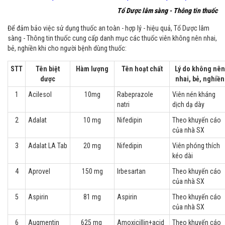
Tổ Dược lâm sàng - Thông tin thuốc
Để đảm bảo việc sử dụng thuốc an toàn - hợp lý - hiệu quả, Tổ Dược lâm
sàng - Thông tin thuốc cung cấp danh mục các thuốc viên không nên nhai,
bẻ, nghiền khi cho người bệnh dùng thuốc:
STT
Tên biệt
Hàm lượng
Tên hoạt chất
Lý do không nên
dược
nhai, bẻ, nghiền
1
Acilesol
10mg
Rabeprazole
Viên nén kháng
natri
dịch dạ dày
2
Adalat
10 mg
Nifedipin
Theo khuyến cáo
của nhà SX
3
Adalat LA Tab
20 mg
Nifedipin
Viên phóng thích
kéo dài
4
Aprovel
150 mg
Irbesartan
Theo khuyến cáo
của nhà SX
5
Aspirin
81 mg
Aspirin
Theo khuyến cáo
của nhà SX
6
Augmentin
625 mg
Amoxicillin+acid
Theo khuyến cáo