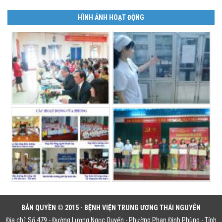
HÌNH ẢNH HOẠT ĐỘNG
BẢN QUYỀN © 2015 - BỆNH VIỆN TRUNG ƯƠNG THÁI NGUYÊN
Địa chỉ: Số 479 - Đường Lương Ngọc Quyến - Phường Phan Đình Phùng - Tỉnh