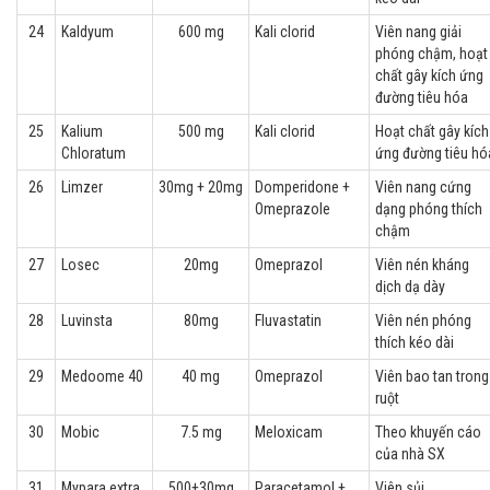
24
Kaldyum
600 mg
Kali clorid
Viên nang giải
phóng chậm, hoạt
chất gây kích ứng
đường tiêu hóa
25
Kalium
500 mg
Kali clorid
Hoạt chất gây kích
Chloratum
ứng đường tiêu hó
26
Limzer
30mg + 20mg
Domperidone +
Viên nang cứng
Omeprazole
dạng phóng thích
chậm
27
Losec
20mg
Omeprazol
Viên nén kháng
dịch dạ dày
28
Luvinsta
80mg
Fluvastatin
Viên nén phóng
thích kéo dài
29
Medoome 40
40 mg
Omeprazol
Viên bao tan trong
ruột
30
Mobic
7.5 mg
Meloxicam
Theo khuyến cáo
của nhà SX
31
Mypara extra
500+30mg
Paracetamol +
Viên sủi