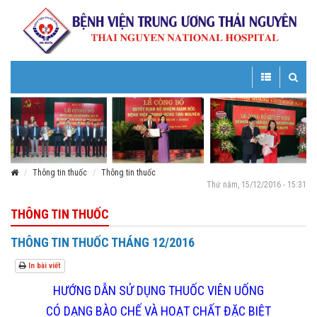
Toggle
Toggle
navigation
navigatio
Thông tin thuốc
Thông tin thuốc
Thứ năm, 15/12/2016 - 15:31
THÔNG TIN THUỐC
THÔNG TIN THUỐC THÁNG 12/2016
In bài viết
HƯỚNG DẪN SỬ DỤNG THUỐC VIÊN UỐNG
CÓ DẠNG
BÀO CHẾ VÀ HOẠT CHẤT ĐẶC BIỆT