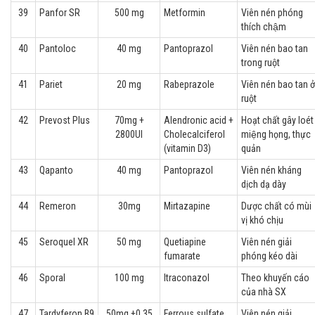
39
Panfor SR
500 mg
Metformin
Viên nén phóng
thích chậm
40
Pantoloc
40 mg
Pantoprazol
Viên nén bao tan
trong ruột
41
Pariet
20 mg
Rabeprazole
Viên nén bao tan ở
ruột
42
Prevost Plus
70mg +
Alendronic acid +
Hoạt chất gây loét
2800UI
Cholecalciferol
miệng họng, thực
(vitamin D3)
quản
43
Qapanto
40 mg
Pantoprazol
Viên nén kháng
dịch dạ dày
44
Remeron
30mg
Mirtazapine
Dược chất có mùi
vị khó chịu
45
Seroquel XR
50 mg
Quetiapine
Viên nén giải
fumarate
phóng kéo dài
46
Sporal
100 mg
Itraconazol
Theo khuyến cáo
của nhà SX
47
Tardyferon B9
50mg +0,35
Ferrous sulfate,
Viên nén giải