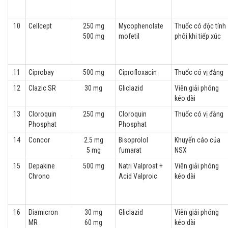
10
Cellcept
250 mg
Mycophenolate
Thuốc có độc tính
500 mg
mofetil
phôi khi tiếp xúc
11
Ciprobay
500 mg
Ciprofloxacin
Thuốc có vị đắng
12
Clazic SR
30 mg
Gliclazid
Viên giải phóng
kéo dài
13
Cloroquin
250 mg
Cloroquin
Thuốc có vị đắng
Phosphat
Phosphat
14
Concor
2.5 mg
Bisoprolol
Khuyến cáo của
5 mg
fumarat
NSX
15
Depakine
500 mg
Natri Valproat +
Viên giải phóng
Chrono
Acid Valproic
kéo dài
16
Diamicron
30 mg
Gliclazid
Viên giải phóng
MR
60 mg
kéo dài