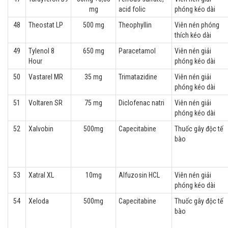
mg
acid folic
phóng kéo dài
48
Theostat LP
500 mg
Theophyllin
Viên nén phóng
thích kéo dài
49
Tylenol 8
650 mg
Paracetamol
Viên nén giải
Hour
phóng kéo dài
50
Vastarel MR
35 mg
Trimatazidine
Viên nén giải
phóng kéo dài
51
Voltaren SR
75 mg
Diclofenac natri
Viên nén giải
phóng kéo dài
52
Xalvobin
500mg
Capecitabine
Thuốc gây độc tế
bào
53
Xatral XL
10mg
Alfuzosin HCL
Viên nén giải
phóng kéo dài
54
Xeloda
500mg
Capecitabine
Thuốc gây độc tế
bào