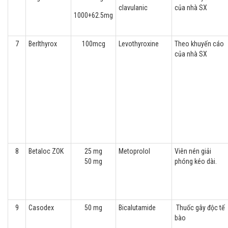
clavulanic
của nhà SX
1000+62.5mg
7
Berlthyrox
100mcg
Levothyroxine
Theo khuyến cáo
của nhà SX
8
Betaloc ZOK
25 mg
Metoprolol
Viên nén giải
50 mg
phóng kéo dài.
9
Casodex
50 mg
Bicalutamide
Thuốc gây độc tế
bào