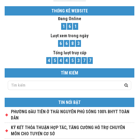
THỐNG KÊ WEBSITE
Đang Online
1
6
1
Lượt xem trong ngày
6
6
8
3
Tổng lượt truy cấp
4
5
4
4
5
3
7
7
TÌM KIẾM
TIN NỔI BẬT
PHƯỜNG ĐẦU TIÊN Ở THÁI NGUYÊN PHỦ SÓNG 100% BHYT TOÀN
DÂN
KÝ KẾT THỎA THUẬN HỢP TÁC, TĂNG CƯỜNG HỖ TRỢ CHUYÊN
MÔN CHO TUYẾN CƠ SỞ